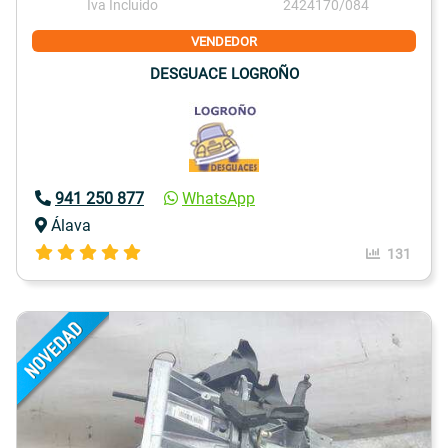
Iva Incluido
2424170/084
VENDEDOR
DESGUACE LOGROÑO
941 250 877
WhatsApp
Álava
131