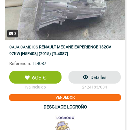
3
CAJA CAMBIOS
RENAULT MEGANE EXPERIENCE 132CV
97KW [H5F408] (2015) [TL4087]
Referencia:
TL4087
605 €
Detalles
Iva Incluido
2424183/084
VENDEDOR
DESGUACE LOGROÑO