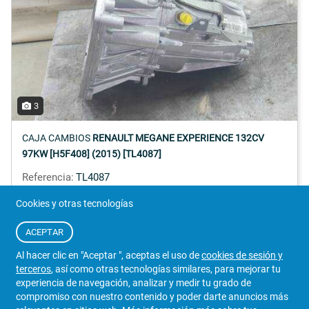
3
CAJA CAMBIOS
RENAULT MEGANE EXPERIENCE 132CV
97KW [H5F408] (2015) [TL4087]
Referencia:
TL4087
Cookies y otras tecnologías
605 €
Detalles
ACEPTAR
Iva Incluido
2424059/084
Al hacer clic en "Aceptar ", aceptas el uso de
cookies de sesión y
VENDEDOR
terceros
, así como otras tecnologías similares, para mejorar tu
DESGUACE LOGROÑO
experiencia de navegación, analizar y medir tu grado de
compromiso con nuestro contenido y poder darte anuncios más