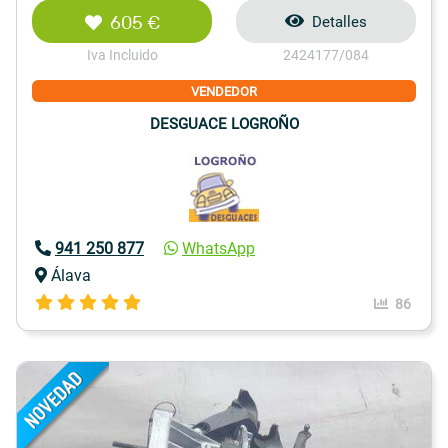
605 €
Detalles
Iva Incluido
2424177/084
VENDEDOR
DESGUACE LOGROÑO
941 250 877
WhatsApp
Álava
86