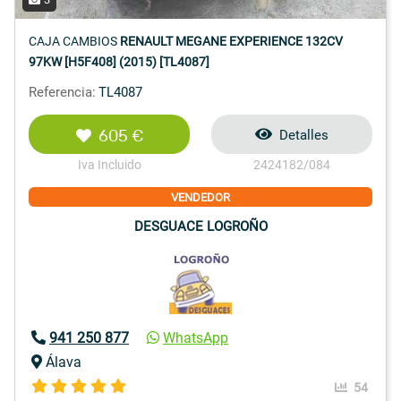
CAJA CAMBIOS
RENAULT MEGANE EXPERIENCE 132CV
97KW [H5F408] (2015) [TL4087]
Referencia:
TL4087
605 €
Detalles
Iva Incluido
2424182/084
VENDEDOR
DESGUACE LOGROÑO
941 250 877
WhatsApp
Álava
54