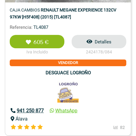
CAJA CAMBIOS
RENAULT MEGANE EXPERIENCE 132CV
97KW [H5F408] (2015) [TL4087]
Referencia:
TL4087
605 €
Detalles
Iva Incluido
2424178/084
VENDEDOR
DESGUACE LOGROÑO
941 250 877
WhatsApp
Álava
82