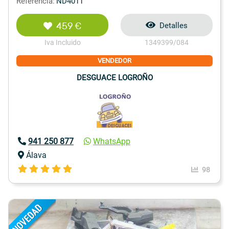
Referencia:
ND4011
459 €
Detalles
Iva Incluido
1349399/084
VENDEDOR
DESGUACE LOGROÑO
941 250 877
WhatsApp
Álava
98