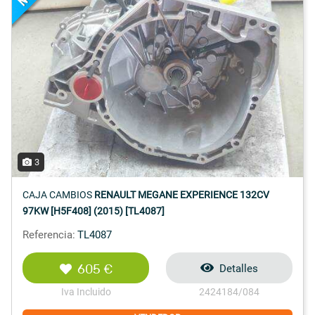
3
CAJA CAMBIOS
RENAULT MEGANE EXPERIENCE 132CV
97KW [H5F408] (2015) [TL4087]
Referencia:
TL4087
605 €
Detalles
Iva Incluido
2424184/084