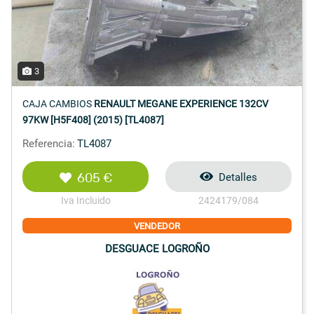
3
CAJA CAMBIOS
RENAULT MEGANE EXPERIENCE 132CV
97KW [H5F408] (2015) [TL4087]
Referencia:
TL4087
605 €
Detalles
Iva Incluido
2424179/084
VENDEDOR
DESGUACE LOGROÑO