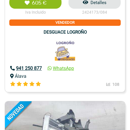
605 €
Detalles
Iva Incluido
2424173/084
VENDEDOR
DESGUACE LOGROÑO
941 250 877
WhatsApp
Álava
108