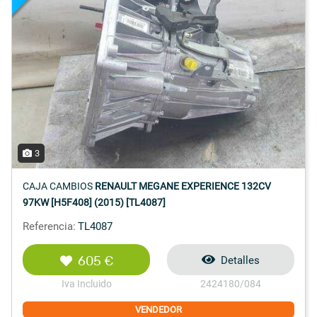
3
CAJA CAMBIOS
RENAULT MEGANE EXPERIENCE 132CV
97KW [H5F408] (2015) [TL4087]
Referencia:
TL4087
605 €
Detalles
Iva Incluido
2424180/084
VENDEDOR