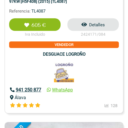
97KW [H5F408] (2015) [TL4087]
Referencia:
TL4087
605 €
Detalles
Iva Incluido
2424171/084
VENDEDOR
DESGUACE LOGROÑO
941 250 877
WhatsApp
Álava
128