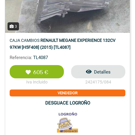
3
CAJA CAMBIOS
RENAULT MEGANE EXPERIENCE 132CV
97KW [H5F408] (2015) [TL4087]
Referencia:
TL4087
605 €
Detalles
Iva Incluido
2424175/084
VENDEDOR
DESGUACE LOGROÑO