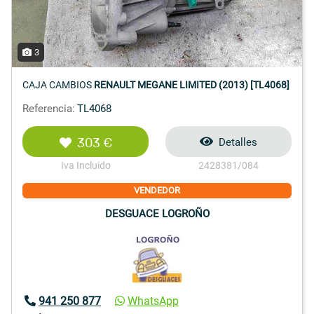
3
CAJA CAMBIOS
RENAULT MEGANE LIMITED (2013) [TL4068]
Referencia:
TL4068
303 €
Detalles
Iva Incluido
2428381/084
VENDEDOR
DESGUACE LOGROÑO
941 250 877
WhatsApp