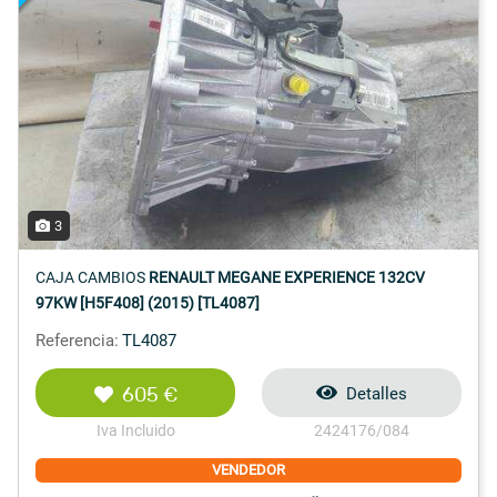
3
CAJA CAMBIOS
RENAULT MEGANE EXPERIENCE 132CV
97KW [H5F408] (2015) [TL4087]
Referencia:
TL4087
605 €
Detalles
Iva Incluido
2424176/084
VENDEDOR