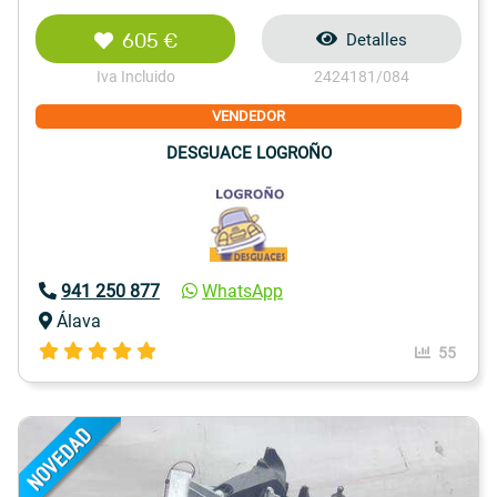
605 €
Detalles
Iva Incluido
2424181/084
VENDEDOR
DESGUACE LOGROÑO
941 250 877
WhatsApp
Álava
55