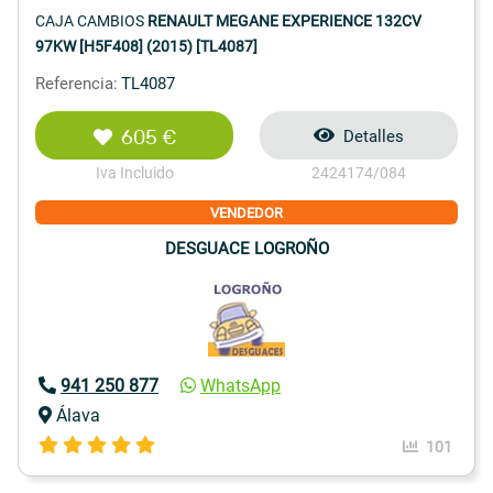
CAJA CAMBIOS
RENAULT MEGANE EXPERIENCE 132CV
97KW [H5F408] (2015) [TL4087]
Referencia:
TL4087
605 €
Detalles
Iva Incluido
2424174/084
VENDEDOR
DESGUACE LOGROÑO
941 250 877
WhatsApp
Álava
101