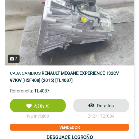
3
CAJA CAMBIOS
RENAULT MEGANE EXPERIENCE 132CV
97KW [H5F408] (2015) [TL4087]
Referencia:
TL4087
605 €
Detalles
Iva Incluido
2424172/084
VENDEDOR
DESGUACE LOGROÑO