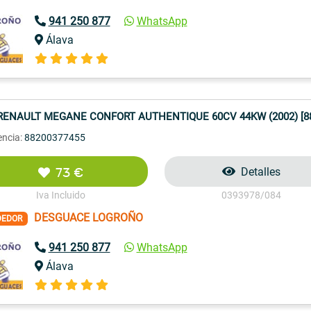
941 250 877
WhatsApp
Álava
RENAULT MEGANE CONFORT AUTHENTIQUE 60CV 44KW (2002) [88
encia:
88200377455
73 €
Detalles
Iva Incluido
0393978/084
DESGUACE LOGROÑO
DEDOR
941 250 877
WhatsApp
Álava