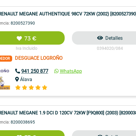
RENAULT MEGANE AUTHENTIQUE 98CV 72KW (2002) [8200527390
encia:
8200527390
73 €
Detalles
Iva Incluido
0394020/084
DESGUACE LOGROÑO
DEDOR
941 250 877
WhatsApp
Álava
RENAULT MEGANE 1.9 DCI D 120CV 72KW [F9Q800] (2003) [820003
encia:
8200038695