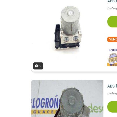
ABS
Refer
VEN
2
ABS
Refer