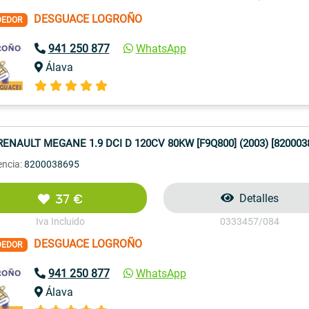
DESGUACE LOGROÑO
DEDOR
941 250 877
WhatsApp
Álava
RENAULT MEGANE 1.9 DCI D 120CV 80KW [F9Q800] (2003) [820003
encia:
8200038695
37 €
Detalles
Iva Incluido
0333457/084
DESGUACE LOGROÑO
DEDOR
941 250 877
WhatsApp
Álava