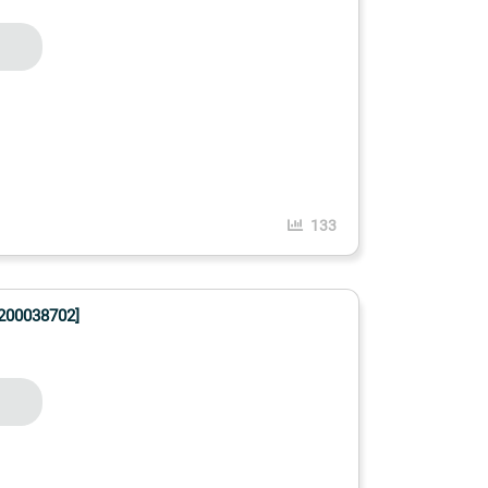
133
00038702]