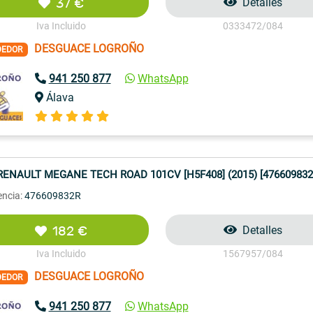
37 €
Detalles
Iva Incluido
0333472/084
DESGUACE LOGROÑO
DEDOR
941 250 877
WhatsApp
Álava
RENAULT MEGANE TECH ROAD 101CV [H5F408] (2015) [476609832
encia:
476609832R
182 €
Detalles
Iva Incluido
1567957/084
DESGUACE LOGROÑO
DEDOR
941 250 877
WhatsApp