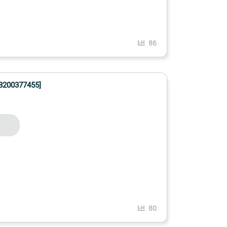
86
200377455]
80