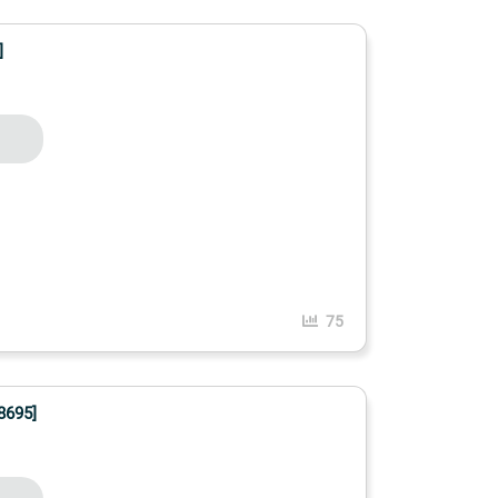
]
75
8695]