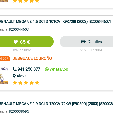
RENAULT MEGANE 1.5 DCI D 101CV [K9K728] (2003) [8200344607]
encia:
8200344607
85 €
Detalles
Iva Incluido
2323814/084
DESGUACE LOGROÑO
DEDOR
941 250 877
WhatsApp
Álava
RENAULT MEGANE 1.9 DCI D 120CV 72KW [F9Q800] (2003) [820003
encia:
8200038695