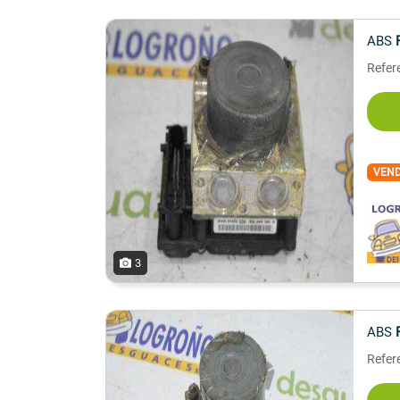
ABS
Refer
VEN
3
ABS
Refer