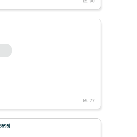
90
77
8695]