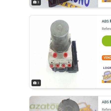
3
ABS
Refer
VEN
3
ABS
Refer