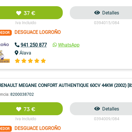
37 €
Detalles
Iva Incluido
0394015/084
DESGUACE LOGROÑO
DEDOR
941 250 877
WhatsApp
Álava
RENAULT MEGANE CONFORT AUTHENTIQUE 60CV 44KW (2002) [82
encia:
8200038702
73 €
Detalles
Iva Incluido
0394009/084
DESGUACE LOGROÑO
DEDOR