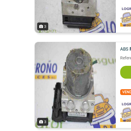
3
ABS
Refer
VEN
3