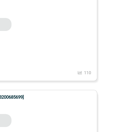
110
200685699]