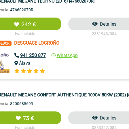
RENAULT MEGANE TECHNO (2016) [476602070R]
encia:
476602070R
242 €
Detalles
Iva Incluido
2381943/084
DESGUACE LOGROÑO
DEDOR
941 250 877
WhatsApp
Álava
RENAULT MEGANE CONFORT AUTHENTIQUE 109CV 80KW (2002) [8
encia:
8200685699
73 €
Detalles
Iva Incluido
0333462/084