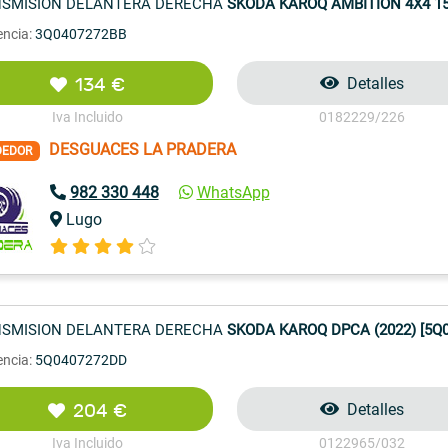
SMISION DELANTERA DERECHA
SKODA KAROQ AMBITION 4X4 150
encia:
3Q0407272BB
134 €
Detalles
Iva Incluido
0182229/226
DESGUACES LA PRADERA
DEDOR
982 330 448
WhatsApp
Lugo
SMISION DELANTERA DERECHA
SKODA KAROQ DPCA (2022) [5Q
encia:
5Q0407272DD
204 €
Detalles
Iva Incluido
0122965/032