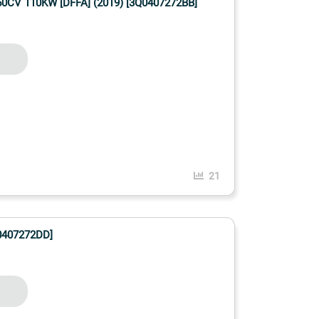
CV 110KW [DFFA] (2019) [3Q0407272BB]
21
0407272DD]