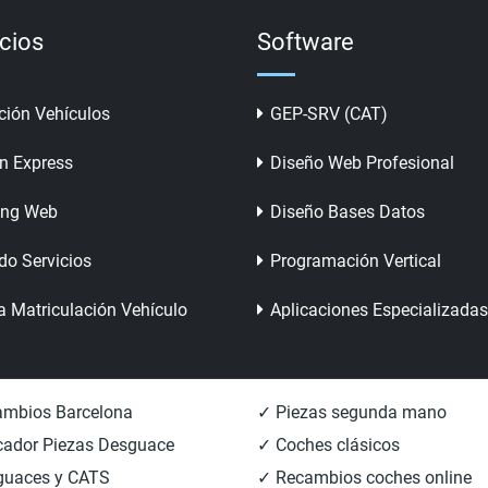
icios
Software
ción Vehículos
GEP-SRV (CAT)
n Express
Diseño Web Profesional
ing Web
Diseño Bases Datos
do Servicios
Programación Vertical
a Matriculación Vehículo
Aplicaciones Especializadas
mbios Barcelona
✓ Piezas segunda mano
ador Piezas Desguace
✓ Coches clásicos
guaces y CATS
✓ Recambios coches online