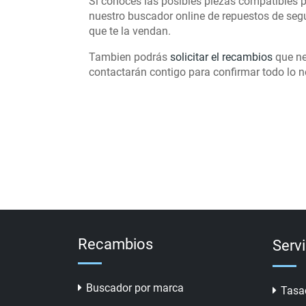
Si conoces las posibles piezas compatibles p
nuestro buscador online de repuestos de se
que te la vendan.
Tambien podrás
solicitar el recambios
que ne
contactarán contigo para confirmar todo lo ne
Recambios
Serv
Buscador por marca
Tasa