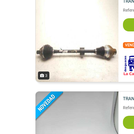
TRAN
Refer
VEN
3
TRAN
Refer