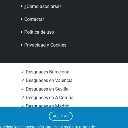
¿Cómo asociarse?
Contactar
Política de uso
Privacidad y Cookies
✓ Desguaces Barcelona
✓ Desguaces en Valencia
✓ Desguaces en Sevilla
✓ Desguaces en A Coruña
✓ Desguaces en Madrid
✓ Informacion Desguaces
ACEPTAR
experiencia de navegación, analizar y medir tu grado de