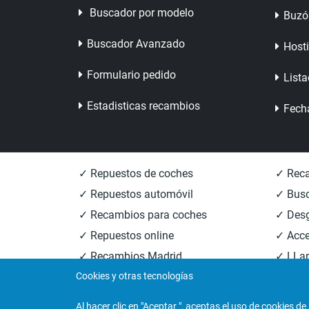
Buscador por modelo
Buzó
Buscador Avanzado
Host
Formulario pedido
Lista
Estadisticas recambios
Fech
✓ Repuestos de coches
✓ Reca
✓ Repuestos automóvil
✓ Busc
✓ Recambios para coches
✓ Des
✓ Repuestos online
✓ Acce
✓ Recambios Madrid
✓ LLan
Cookies y otras tecnologías
✓ Recambios Valencia
✓ Reca
Al hacer clic en "Aceptar ", aceptas el uso de
cookies de 