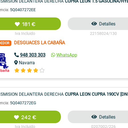
SMISION DELANTERA DERECHA
CUPRA LEON 1.5 GASOLINA/HYBR
encia:
5Q0407272EE
181 €
Detalles
Iva Incluido
22158024/130
DESGUACES LA CABAÑA
DEDOR
948 303 303
WhatsApp
Navarra
SMISION DELANTERA DERECHA
CUPRA LEON CUPRA 190CV [DNNA
encia:
5Q0407272EG
242 €
Detalles
Iva Incluido
0207002/226