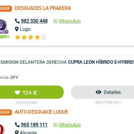
DESGUACES LA PRADERA
DEDOR
982 330 448
WhatsApp
Lugo
SMISION DELANTERA DERECHA
CUPRA LEON HÍBRIDO E-HYBRID [H
encia:
DFY
124 €
Detalles
Iva Incluido
0097590/081
AUTO-DESGUACE LUQUE
DEDOR
965 189 111
WhatsApp
Alicante