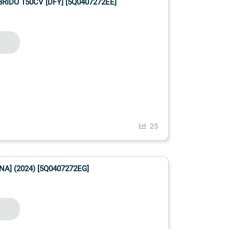
IDO 150CV [DFY] [5Q0407272EE]
25
] (2024) [5Q0407272EG]