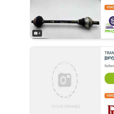
VEN
4
TRAN
[DFY]
Refer
VEN