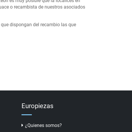
eon es muy posible que la localices en
uace o recambista de nuestros asociados
s que dispongan del recambio las que
Europiezas
¿Quienes somos?