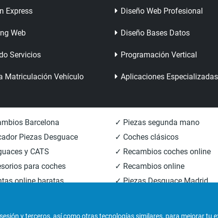
n Express
Diseño Web Profesional
ing Web
Diseño Bases Datos
do Servicios
Programación Vertical
a Matriculación Vehículo
Aplicaciones Especializadas
mbios Barcelona
✓ Piezas segunda mano
ador Piezas Desguace
✓ Coches clásicos
guaces y CATS
✓ Recambios coches online
sorios para coches
✓ Recambios online
tas online baratas
✓ Piezas Desguace Madrid
mbios carrocería
✓ Piezas Desguace Valencia
sesión y terceros
, así como otras tecnologías similares, para mejorar tu 