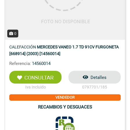
0
CALEFACCIÓN
MERCEDES VANEO 1.7 TD 91CV FURGONETA
[668914] (2003) [14560014]
Referencia:
14560014
CONSULTAR
Detalles
Iva Incluido
0797701/185
VENDEDOR
RECAMBIOS Y DESGUACES