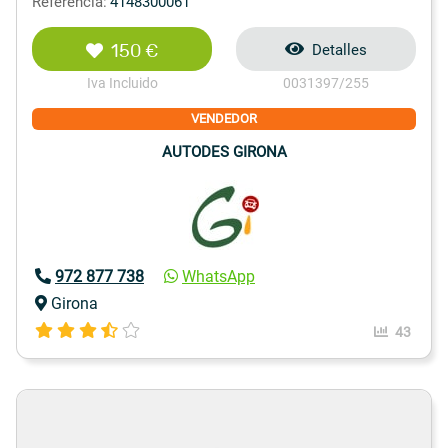
Referencia:
4148300061
150 €
Detalles
Iva Incluido
0031397/255
VENDEDOR
AUTODES GIRONA
972 877 738
WhatsApp
Girona
43