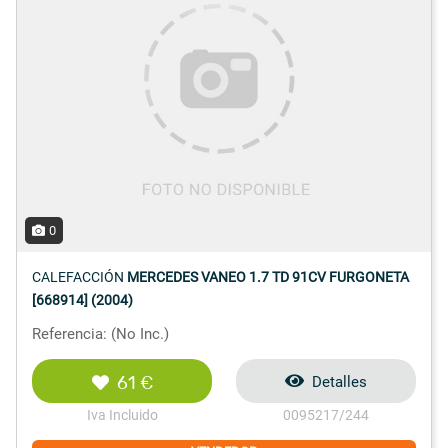
0
CALEFACCIÓN
MERCEDES VANEO 1.7 TD 91CV FURGONETA
[668914] (2004)
Referencia: (No Inc.)
61 €
Detalles
Iva Incluido
0095217/244