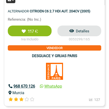
ALTERNADOR
CITROEN C6 2.7 HDI AUT. 204CV (2005)
Referencia: (No Inc.)
117 €
Detalles
Iva Incluido
0053299/165
VENDEDOR
DESGUACE Y GRUAS PARIS
968 670 126
WhatsApp
Murcia
127