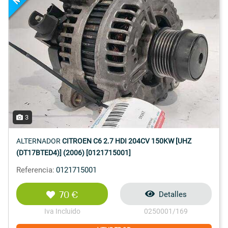
3
ALTERNADOR
CITROEN C6 2.7 HDI 204CV 150KW [UHZ
(DT17BTED4)] (2006) [0121715001]
Referencia:
0121715001
70 €
Detalles
Iva Incluido
0250001/169