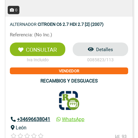
0
ALTERNADOR
CITROEN C6 2.7 HDI 2.7 [2] (2007)
Referencia: (No Inc.)
CONSULTAR
Detalles
Iva Incluido
0085823/113
VENDEDOR
RECAMBIOS Y DESGUACES
+34696638041
WhatsApp
León
93