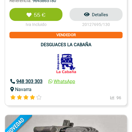
Referencia:
9645865180
55 €
Detalles
Iva Incluido
20127695/130
VENDEDOR
DESGUACES LA CABAÑA
948 303 303
WhatsApp
Navarra
96