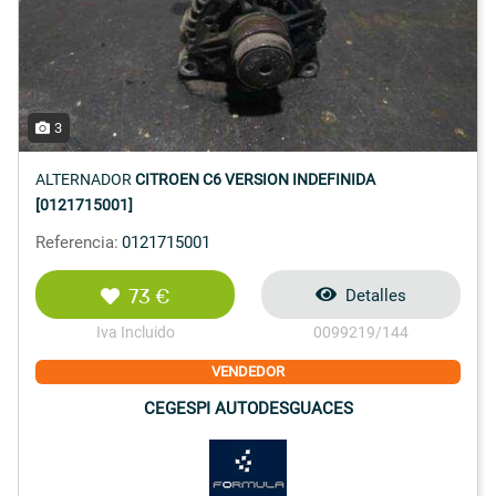
3
ALTERNADOR
CITROEN C6 VERSION INDEFINIDA
[0121715001]
Referencia:
0121715001
73 €
Detalles
Iva Incluido
0099219/144
VENDEDOR
CEGESPI AUTODESGUACES