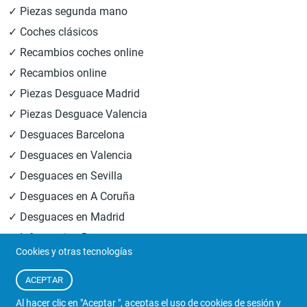
✓ Piezas segunda mano
✓ Coches clásicos
✓ Recambios coches online
✓ Recambios online
✓ Piezas Desguace Madrid
✓ Piezas Desguace Valencia
✓ Desguaces Barcelona
✓ Desguaces en Valencia
✓ Desguaces en Sevilla
✓ Desguaces en A Coruña
✓ Desguaces en Madrid
✓ Informacion Desguaces
Cookies y otras tecnologías
© 2026
Central Desguaces Europiezas
.Todos los derechos
ACEPTAR
reservados.
Al hacer clic en "Aceptar ", aceptas el uso de
cookies de sesión y