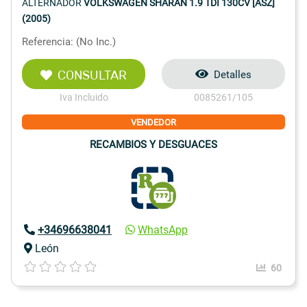
ALTERNADOR
VOLKSWAGEN SHARAN 1.9 TDI 130CV [ASZ]
(2005)
Referencia: (No Inc.)
CONSULTAR
Detalles
Iva Incluido
0085261/105
VENDEDOR
RECAMBIOS Y DESGUACES
+34696638041
WhatsApp
León
60