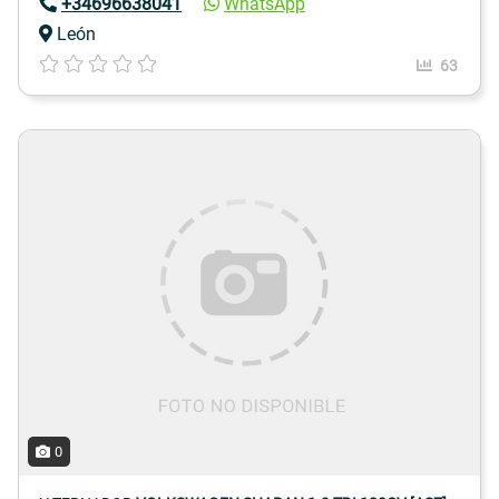
+34696638041
WhatsApp
León
63
0