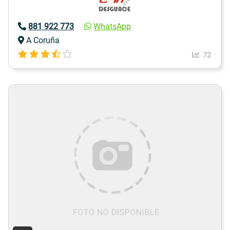
881 922 773
WhatsApp
A Coruña
72