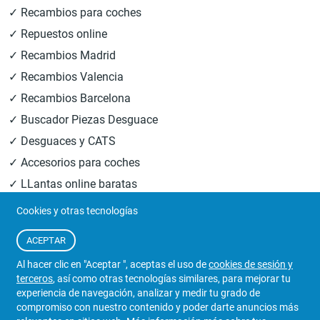
✓ Recambios para coches
✓ Repuestos online
✓ Recambios Madrid
✓ Recambios Valencia
✓ Recambios Barcelona
✓ Buscador Piezas Desguace
✓ Desguaces y CATS
✓ Accesorios para coches
✓ LLantas online baratas
✓ Recambios carrocería
Cookies y otras tecnologías
✓ Piezas segunda mano
ACEPTAR
✓ Coches clásicos
Al hacer clic en "Aceptar ", aceptas el uso de
cookies de sesión y
✓ Recambios coches online
terceros
, así como otras tecnologías similares, para mejorar tu
✓ Recambios online
experiencia de navegación, analizar y medir tu grado de
compromiso con nuestro contenido y poder darte anuncios más
✓ Piezas Desguace Madrid