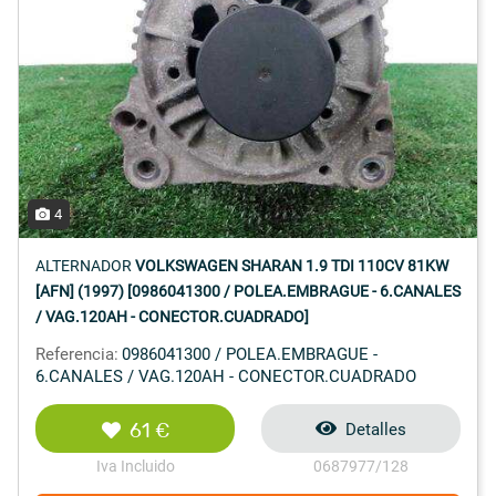
4
ALTERNADOR
VOLKSWAGEN SHARAN 1.9 TDI 110CV 81KW
[AFN] (1997) [0986041300 / POLEA.EMBRAGUE - 6.CANALES
/ VAG.120AH - CONECTOR.CUADRADO]
Referencia:
0986041300 / POLEA.EMBRAGUE -
6.CANALES / VAG.120AH - CONECTOR.CUADRADO
61 €
Detalles
Iva Incluido
0687977/128