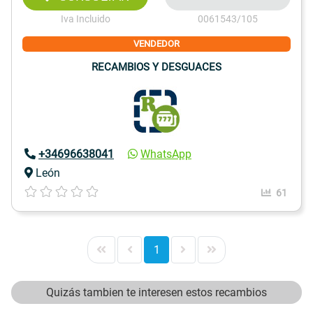
Iva Incluido
0061543/105
VENDEDOR
RECAMBIOS Y DESGUACES
+34696638041
WhatsApp
León
61
1
Quizás tambien te interesen estos recambios