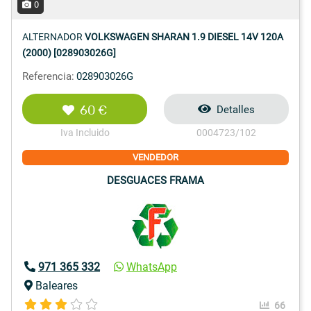
0
ALTERNADOR
VOLKSWAGEN SHARAN 1.9 DIESEL 14V 120A
(2000) [028903026G]
Referencia:
028903026G
60 €
Detalles
Iva Incluido
0004723/102
VENDEDOR
DESGUACES FRAMA
971 365 332
WhatsApp
Baleares
66