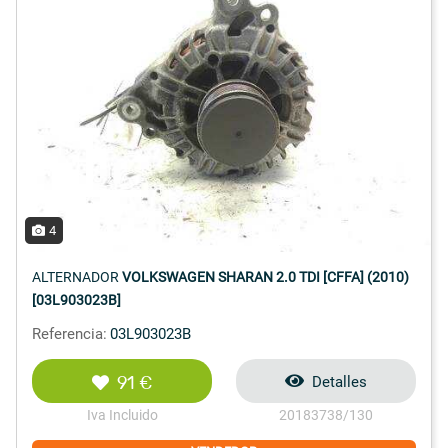
4
ALTERNADOR
VOLKSWAGEN SHARAN 2.0 TDI [CFFA] (2010)
[03L903023B]
Referencia:
03L903023B
91 €
Detalles
Iva Incluido
20183738/130