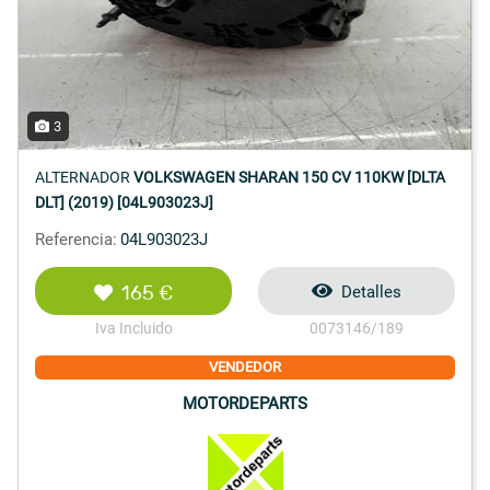
3
ALTERNADOR
VOLKSWAGEN SHARAN 150 CV 110KW [DLTA
DLT] (2019) [04L903023J]
Referencia:
04L903023J
165 €
Detalles
Iva Incluido
0073146/189
VENDEDOR
MOTORDEPARTS