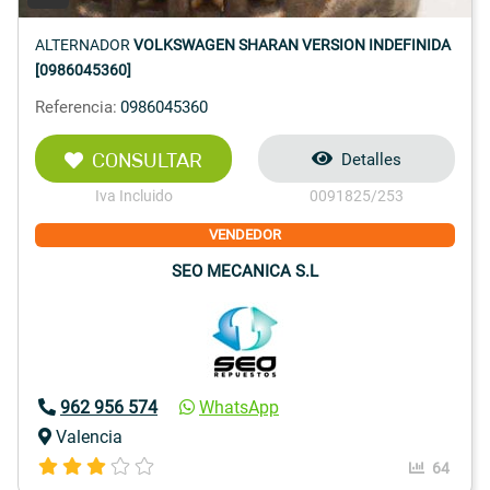
ALTERNADOR
VOLKSWAGEN SHARAN VERSION INDEFINIDA
[0986045360]
Referencia:
0986045360
CONSULTAR
Detalles
Iva Incluido
0091825/253
VENDEDOR
SEO MECANICA S.L
962 956 574
WhatsApp
Valencia
64