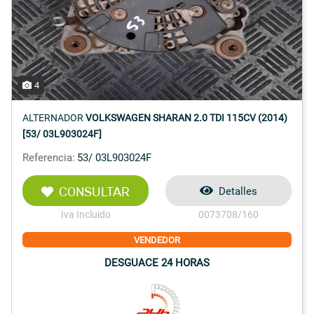
4
ALTERNADOR
VOLKSWAGEN SHARAN 2.0 TDI 115CV (2014)
[53/ 03L903024F]
Referencia:
53/ 03L903024F
CONSULTAR
Detalles
Iva Incluido
0073708/160
VENDEDOR
DESGUACE 24 HORAS