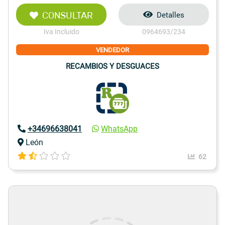
CONSULTAR
Detalles
Iva Incluido
0964693/234
VENDEDOR
RECAMBIOS Y DESGUACES
+34696638041
WhatsApp
León
62