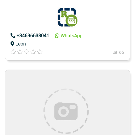
+34696638041
WhatsApp
León
65