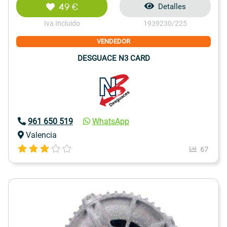
49 €
Detalles
Iva Incluido
1939230/225
VENDEDOR
DESGUACE N3 CARD
961 650 519
WhatsApp
Valencia
67