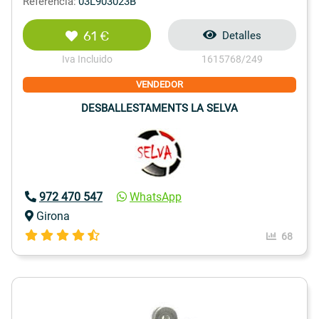
Referencia:
03L903023B
61 €
Detalles
Iva Incluido
1615768/249
VENDEDOR
DESBALLESTAMENTS LA SELVA
972 470 547
WhatsApp
Girona
68