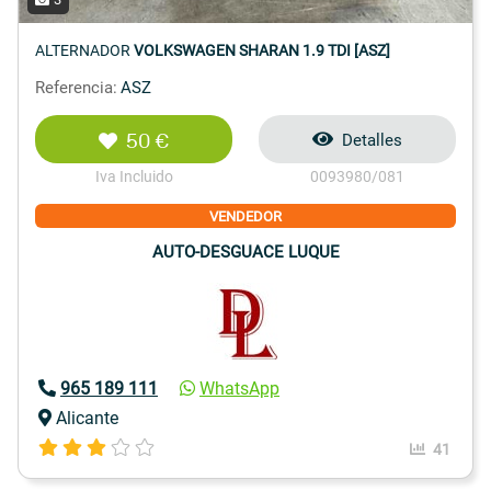
ALTERNADOR
VOLKSWAGEN SHARAN 1.9 TDI [ASZ]
Referencia:
ASZ
50 €
Detalles
Iva Incluido
0093980/081
VENDEDOR
AUTO-DESGUACE LUQUE
965 189 111
WhatsApp
Alicante
41