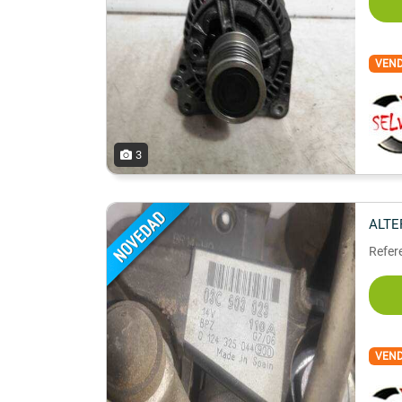
VEN
3
ALT
Refer
VEN