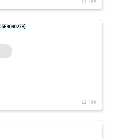
145
05E903027B]
149