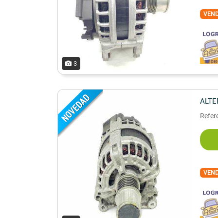
VEN
3
ALT
Refer
VEN