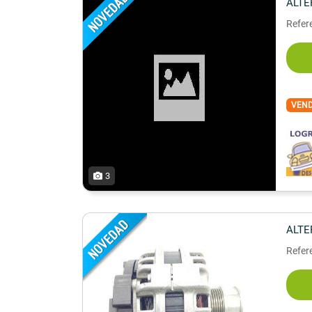
ALT
Refer
VEN
3
ALT
Refer