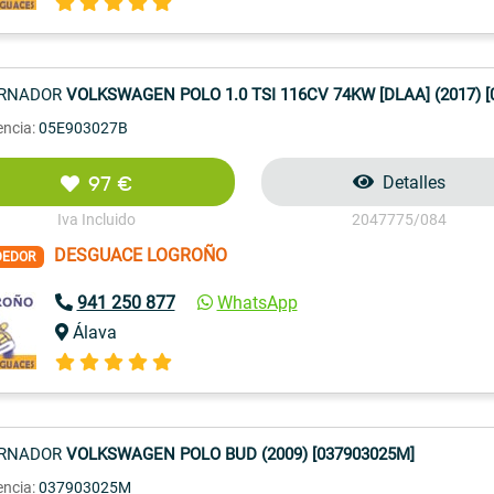
ERNADOR
VOLKSWAGEN POLO 1.0 TSI 116CV 74KW [DLAA] (2017) [
encia:
05E903027B
97 €
Detalles
Iva Incluido
2047775/084
DESGUACE LOGROÑO
DEDOR
941 250 877
WhatsApp
Álava
ERNADOR
VOLKSWAGEN POLO BUD (2009) [037903025M]
encia:
037903025M