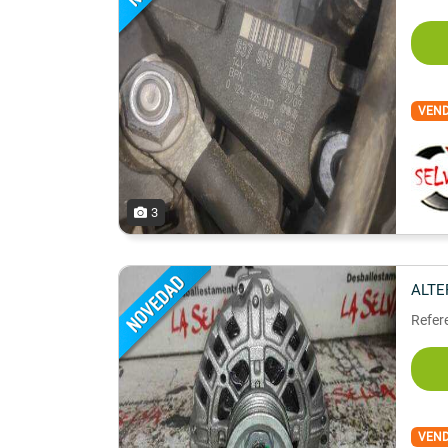
VEN
3
ALT
Refere
VEN