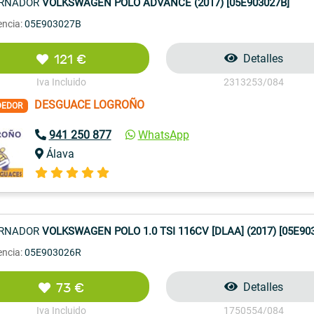
ERNADOR
VOLKSWAGEN POLO ADVANCE (2017) [05E903027B]
encia:
05E903027B
121 €
Detalles
Iva Incluido
2313253/084
DESGUACE LOGROÑO
DEDOR
941 250 877
WhatsApp
Álava
ERNADOR
VOLKSWAGEN POLO 1.0 TSI 116CV [DLAA] (2017) [05E90
encia:
05E903026R
73 €
Detalles
Iva Incluido
1750554/084