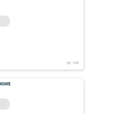
143
3026R]