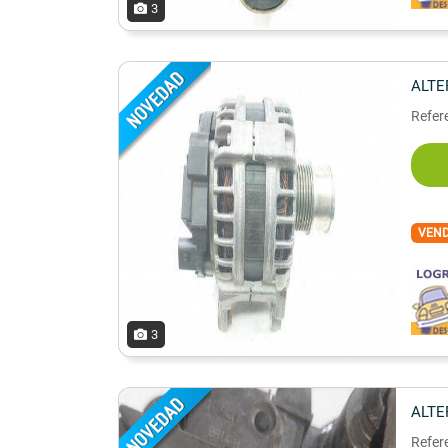
3
ALT
Refer
VEN
3
ALT
Refer