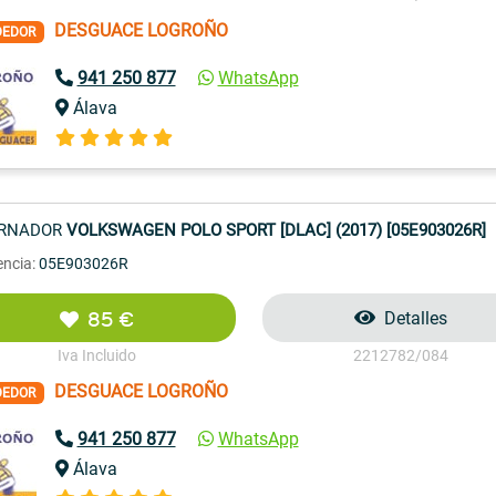
DESGUACE LOGROÑO
DEDOR
941 250 877
WhatsApp
Álava
ERNADOR
VOLKSWAGEN POLO SPORT [DLAC] (2017) [05E903026R]
encia:
05E903026R
85 €
Detalles
Iva Incluido
2212782/084
DESGUACE LOGROÑO
DEDOR
941 250 877
WhatsApp
Álava