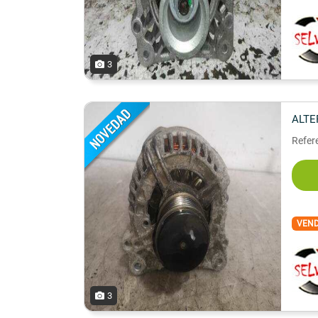
3
ALT
Refer
VEN
3