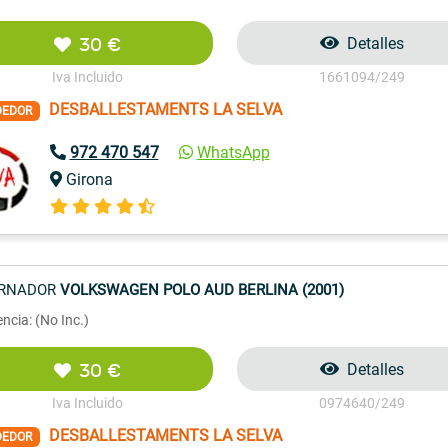
30 €
Detalles
Iva Incluido
1661094/249
DESBALLESTAMENTS LA SELVA
DEDOR
972 470 547
WhatsApp
Girona
ERNADOR
VOLKSWAGEN POLO AUD BERLINA (2001)
ncia: (No Inc.)
30 €
Detalles
Iva Incluido
0974640/249
DESBALLESTAMENTS LA SELVA
DEDOR