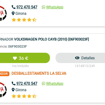
972 470 547
WhatsApp
Girona
ERNADOR
VOLKSWAGEN POLO CAYB (2010) [06F903023F]
encia:
06F903023F
36 €
Detalles
Iva Incluido
1614813/249
DESBALLESTAMENTS LA SELVA
DEDOR
972 470 547
WhatsApp
Girona