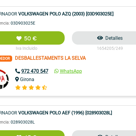
ERNADOR
VOLKSWAGEN POLO AZQ (2003) [03D903025E]
encia:
03D903025E
50 €
Detalles
Iva Incluido
1654205/249
DESBALLESTAMENTS LA SELVA
DEDOR
972 470 547
WhatsApp
Girona
ERNADOR
VOLKSWAGEN POLO AEF (1996) [028903028L]
encia:
028903028L