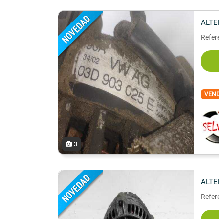
ALT
Refer
VEN
3
ALT
Refer