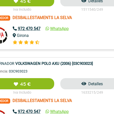
45 €
Detalles
Iva Incluido
1511540/249
DESBALLESTAMENTS LA SELVA
DEDOR
972 470 547
WhatsApp
Girona
ERNADOR
VOLKSWAGEN POLO AXU (2006) [03C903023]
encia:
03C903023
45 €
Detalles
Iva Incluido
1633215/249
DESBALLESTAMENTS LA SELVA
DEDOR
972 470 547
WhatsApp