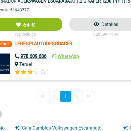
ERNADOR
VOLKSWAGEN ESCARABAJO 1.2 G KAFER 1200 TYP 1) [51
encia:
51943777
64 €
Detalles
Iva Incluido
0203994/144
CEGESPI AUTODESGUACES
DEDOR
978 609 686
WhatsApp
Teruel
1
ajo
Caja Cambios Volkswagen Escarabajo