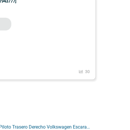
943777]
30
Piloto Trasero Derecho Volkswagen Escarabajo