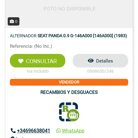
0
ALTERNADOR
SEAT PANDA 0.9 G-146A000 [146A000] (1983)
Referencia: (No Inc.)
CONSULTAR
Detalles
Iva Incluido
0068650/246
VENDEDOR
RECAMBIOS Y DESGUACES
+34696638041
WhatsApp