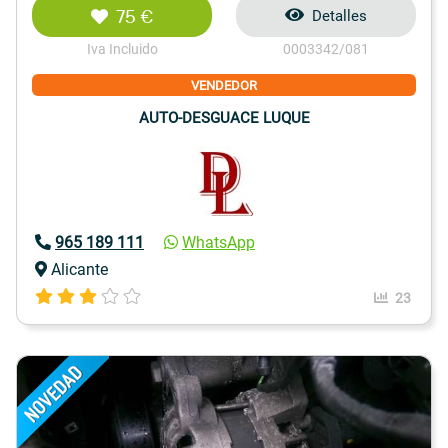
75 €
Detalles
Iva Incluido
0003342/081
VENDEDOR
AUTO-DESGUACE LUQUE
965 189 111
WhatsApp
Alicante
23