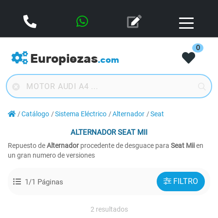
0
Europiezas
.com
Catálogo
Sistema Eléctrico
Alternador
Seat
ALTERNADOR
SEAT MII
Repuesto de
Alternador
procedente de desguace para
Seat Mii
en
un gran numero de versiones
FILTRO
1/1 Páginas
2 resultados