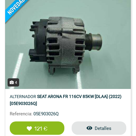
4
ALTERNADOR
SEAT ARONA FR 116CV 85KW [DLAA] (2022)
[05E903026Q]
Referencia:
05E903026Q
121 €
Detalles