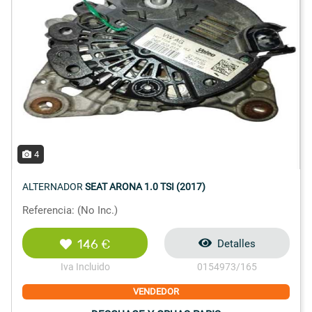
4
ALTERNADOR
SEAT ARONA 1.0 TSI (2017)
Referencia: (No Inc.)
146 €
Detalles
Iva Incluido
0154973/165
VENDEDOR