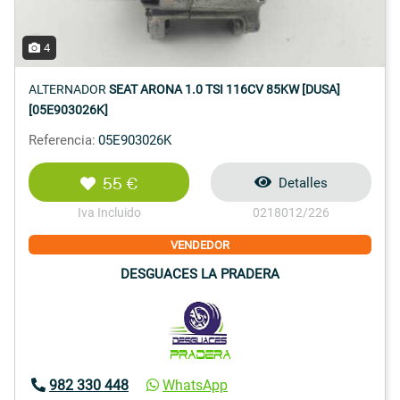
4
ALTERNADOR
SEAT ARONA 1.0 TSI 116CV 85KW [DUSA]
[05E903026K]
Referencia:
05E903026K
55 €
Detalles
Iva Incluido
0218012/226
VENDEDOR
DESGUACES LA PRADERA
982 330 448
WhatsApp