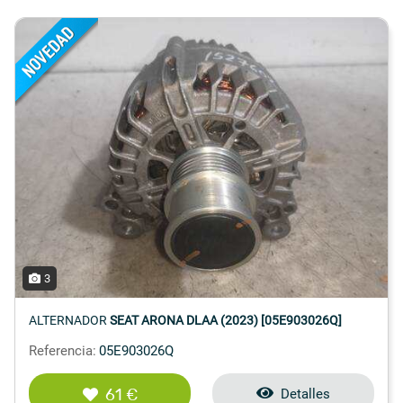
3
ALTERNADOR
SEAT ARONA DLAA (2023) [05E903026Q]
Referencia:
05E903026Q
61 €
Detalles