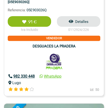
[05E903026Q]
Referencia:
05E903026Q
91 €
Detalles
Iva Incluido
0112924/226
VENDEDOR
DESGUACES LA PRADERA
982 330 448
WhatsApp
Lugo
50