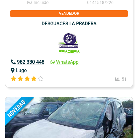
Iva Incluido
0141518/226
VENDEDOR
DESGUACES LA PRADERA
982 330 448
WhatsApp
Lugo
51