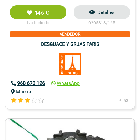
146 €
Detalles
Iva Incluido
0205813/165
VENDEDOR
DESGUACE Y GRUAS PARIS
968 670 126
WhatsApp
Murcia
53