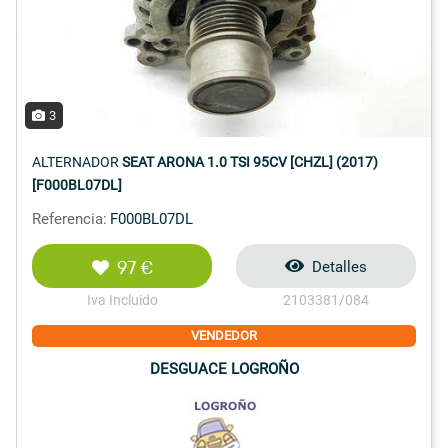
3
ALTERNADOR
SEAT ARONA 1.0 TSI 95CV [CHZL] (2017)
[F000BL07DL]
Referencia:
F000BL07DL
97 €
Detalles
Iva Incluido
2103381/084
VENDEDOR
DESGUACE LOGROÑO