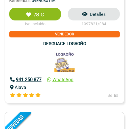
Referencia:
04E903015A
78 €
Detalles
Iva Incluido
1997821/084
VENDEDOR
DESGUACE LOGROÑO
941 250 877
WhatsApp
Álava
65