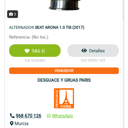
3
ALTERNADOR
SEAT ARONA 1.0 TSI (2017)
Referencia: (No Inc.)
146 €
Detalles
Iva Incluido
0415689/165
VENDEDOR
DESGUACE Y GRUAS PARIS
968 670 126
WhatsApp
Murcia