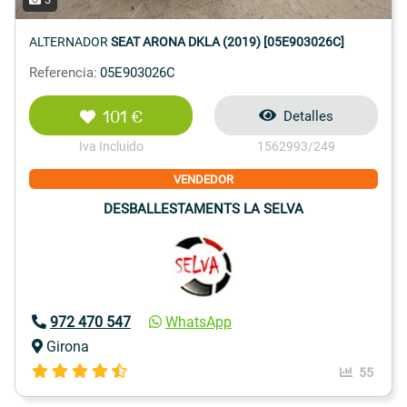
ALTERNADOR
SEAT ARONA DKLA (2019) [05E903026C]
Referencia:
05E903026C
101 €
Detalles
Iva Incluido
1562993/249
VENDEDOR
DESBALLESTAMENTS LA SELVA
972 470 547
WhatsApp
Girona
55