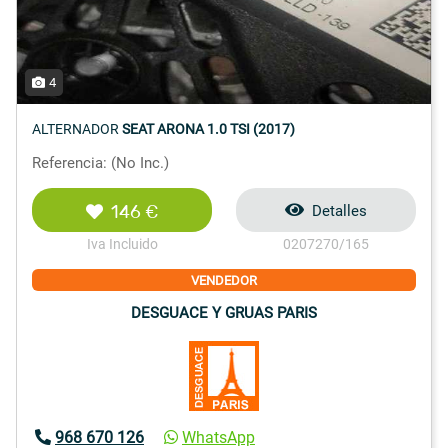
4
ALTERNADOR
SEAT ARONA 1.0 TSI (2017)
Referencia: (No Inc.)
146 €
Detalles
Iva Incluido
0207270/165
VENDEDOR
DESGUACE Y GRUAS PARIS
968 670 126
WhatsApp