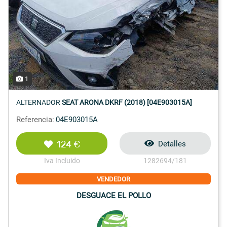
1
ALTERNADOR
SEAT ARONA DKRF (2018) [04E903015A]
Referencia:
04E903015A
124 €
Detalles
Iva Incluido
1282694/181
VENDEDOR
DESGUACE EL POLLO