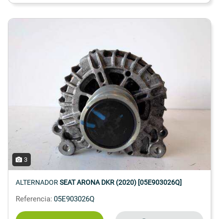
3
ALTERNADOR
SEAT ARONA DKR (2020) [05E903026Q]
Referencia:
05E903026Q