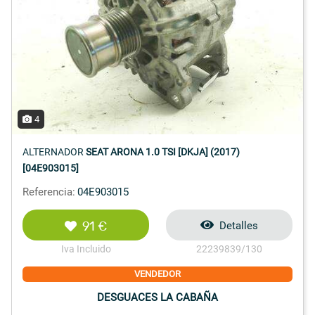
4
ALTERNADOR
SEAT ARONA 1.0 TSI [DKJA] (2017)
[04E903015]
Referencia:
04E903015
91 €
Detalles
Iva Incluido
22239839/130
VENDEDOR
DESGUACES LA CABAÑA