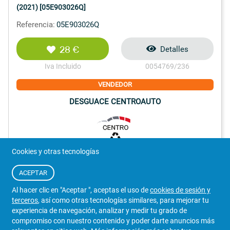
(2021) [05E903026Q]
Referencia:
05E903026Q
28 €
Detalles
Iva Incluido
0054769/236
VENDEDOR
DESGUACE CENTROAUTO
Cookies y otras tecnologías
692 475 679
WhatsApp
ACEPTAR
Almería
Al hacer clic en "Aceptar ", aceptas el uso de
cookies de sesión y
56
terceros
, así como otras tecnologías similares, para mejorar tu
experiencia de navegación, analizar y medir tu grado de
compromiso con nuestro contenido y poder darte anuncios más