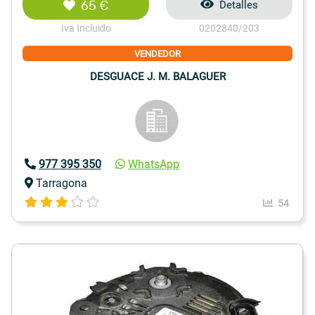
65 €
Detalles
Iva Incluido
0202840/203
VENDEDOR
DESGUACE J. M. BALAGUER
977 395 350
WhatsApp
Tarragona
54