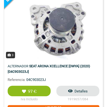
3
ALTERNADOR
SEAT ARONA XCELLENCE [DWYA] (2020)
[04C903023J]
Referencia:
04C903023J
97 €
Detalles
Iva Incluido
1919657/084