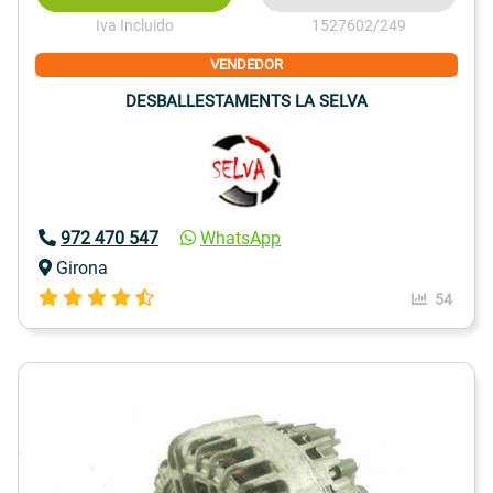
Iva Incluido
1527602/249
VENDEDOR
DESBALLESTAMENTS LA SELVA
972 470 547
WhatsApp
Girona
54