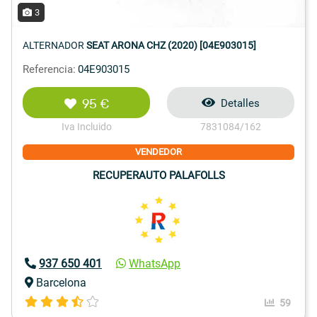
3
ALTERNADOR
SEAT ARONA CHZ (2020) [04E903015]
Referencia:
04E903015
95 €
Detalles
Iva Incluido
7831084/162
VENDEDOR
RECUPERAUTO PALAFOLLS
937 650 401
WhatsApp
Barcelona
59