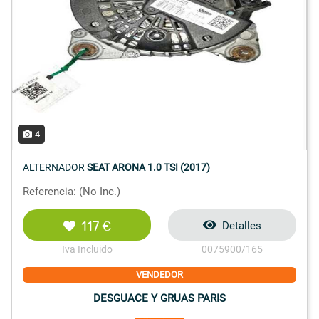
4
ALTERNADOR
SEAT ARONA 1.0 TSI (2017)
Referencia: (No Inc.)
117 €
Detalles
Iva Incluido
0075900/165
VENDEDOR
DESGUACE Y GRUAS PARIS