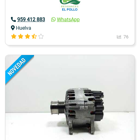
959 412 883
WhatsApp
Huelva
76