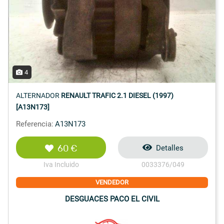
4
ALTERNADOR
RENAULT TRAFIC 2.1 DIESEL (1997)
[A13N173]
Referencia:
A13N173
60 €
Detalles
Iva Incluido
0033376/049
VENDEDOR
DESGUACES PACO EL CIVIL