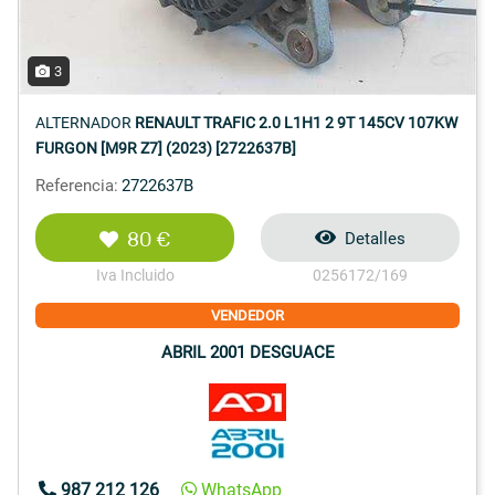
3
ALTERNADOR
RENAULT TRAFIC 2.0 L1H1 2 9T 145CV 107KW
FURGON [M9R Z7] (2023) [2722637B]
Referencia:
2722637B
80 €
Detalles
Iva Incluido
0256172/169
VENDEDOR
ABRIL 2001 DESGUACE
987 212 126
WhatsApp