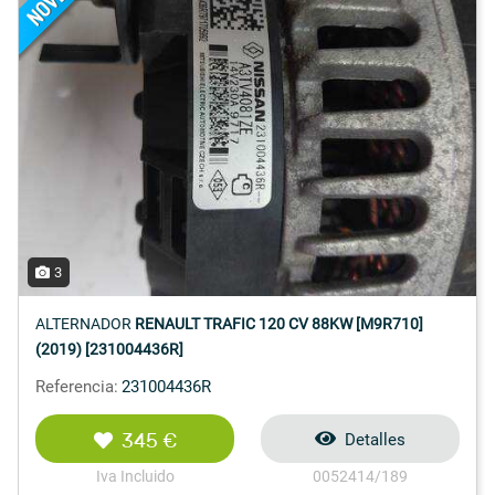
3
ALTERNADOR
RENAULT TRAFIC 120 CV 88KW [M9R710]
(2019) [231004436R]
Referencia:
231004436R
345 €
Detalles
Iva Incluido
0052414/189