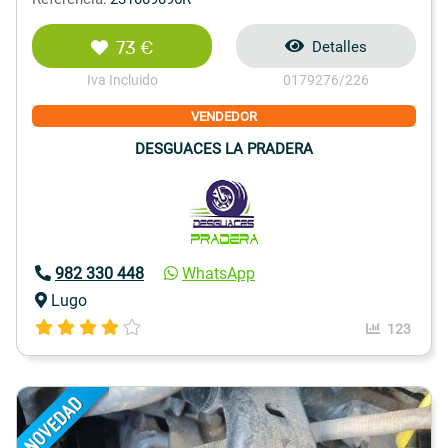
73 €
Detalles
Iva Incluido
0179276/226
VENDEDOR
DESGUACES LA PRADERA
982 330 448
WhatsApp
Lugo
123