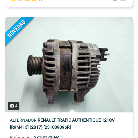
4
ALTERNADOR
RENAULT TRAFIC AUTHENTIQUE 121CV
[R9M413] (2017) [231009096R]
Referencia:
231009096R