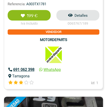
Referencia:
A003TX1781
199 €
Detalles
Iva Incluido
0065767/189
VENDEDOR
MOTORDEPARTS
691 062 398
WhatsApp
Tarragona
1