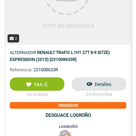
2
ALTERNADOR
RENAULT TRAFIC L1H1 27T 8-9 SITZE)
EXPRESSION (2015) [231008633R]
Referencia:
231008633R
146 €
Detalles
Iva Incluido
2318295/084
VENDEDOR
DESGUACE LOGROÑO