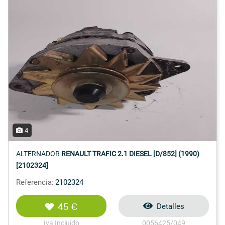
4
ALTERNADOR
RENAULT TRAFIC 2.1 DIESEL [D/852] (1990)
[2102324]
Referencia:
2102324
45 €
Detalles
Iva Incluido
0056425/049