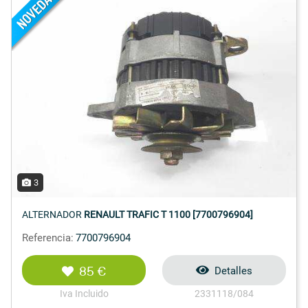
3
ALTERNADOR
RENAULT TRAFIC T 1100 [7700796904]
Referencia:
7700796904
85 €
Detalles
Iva Incluido
2331118/084