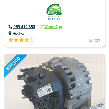
959 412 883
WhatsApp
Huelva
123