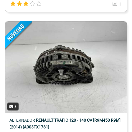
1
3
ALTERNADOR
RENAULT TRAFIC 120 - 140 CV [R9M450 R9M]
(2014) [A003TX1781]