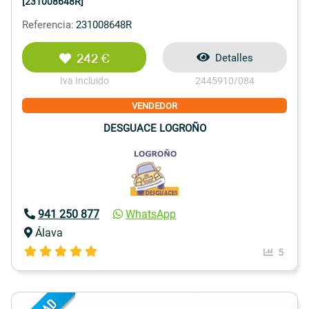
[231008648R]
Referencia:
231008648R
242 €
Detalles
Iva Incluido
2445910/084
VENDEDOR
DESGUACE LOGROÑO
941 250 877
WhatsApp
Álava
5