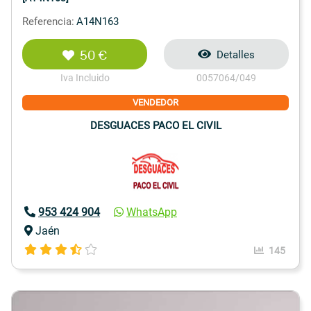
Referencia:
A14N163
50 €
Detalles
Iva Incluido
0057064/049
VENDEDOR
DESGUACES PACO EL CIVIL
953 424 904
WhatsApp
Jaén
145