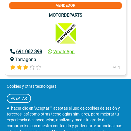
VENDEDOR
MOTORDEPARTS
691 062 398
WhatsApp
Tarragona
1
Cookies y otras tecnologías
ACEPTAR
Al hacer clic en "Aceptar ", aceptas el uso de
cookies de sesión y
terceros
, así como otras tecnologías similares, para mejorar tu
experiencia de navegación, analizar y medir tu grado de
compromiso con nuestro contenido y poder darte anuncios más