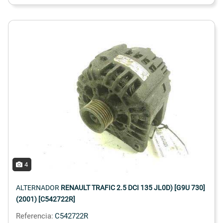
4
ALTERNADOR
RENAULT TRAFIC 2.5 DCI 135 JL0D) [G9U 730]
(2001) [C542722R]
Referencia:
C542722R