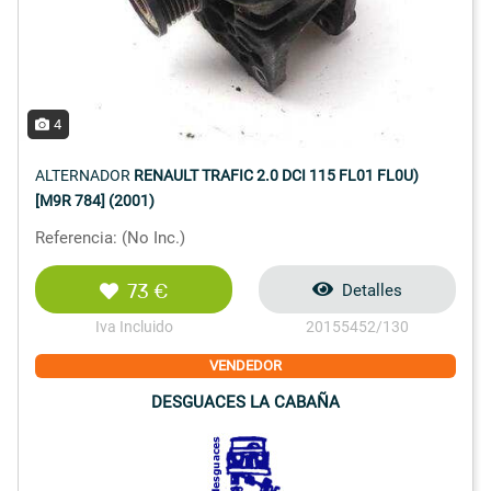
4
ALTERNADOR
RENAULT TRAFIC 2.0 DCI 115 FL01 FL0U)
[M9R 784] (2001)
Referencia: (No Inc.)
73 €
Detalles
Iva Incluido
20155452/130
VENDEDOR
DESGUACES LA CABAÑA