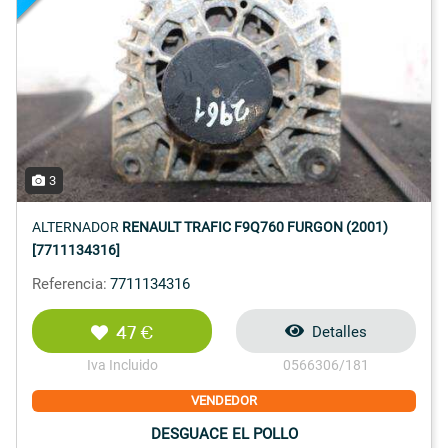
3
ALTERNADOR
RENAULT TRAFIC F9Q760 FURGON (2001)
[7711134316]
Referencia:
7711134316
47 €
Detalles
Iva Incluido
0566306/181
VENDEDOR
DESGUACE EL POLLO