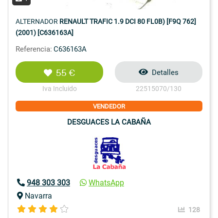
ALTERNADOR
RENAULT TRAFIC 1.9 DCI 80 FL0B) [F9Q 762]
(2001) [C636163A]
Referencia:
C636163A
55 €
Detalles
Iva Incluido
22515070/130
VENDEDOR
DESGUACES LA CABAÑA
948 303 303
WhatsApp
Navarra
128