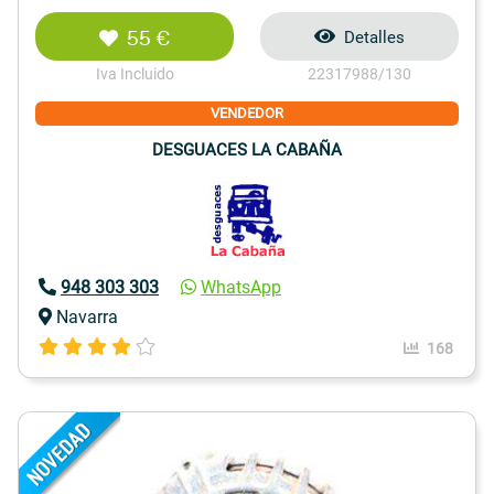
55 €
Detalles
Iva Incluido
22317988/130
VENDEDOR
DESGUACES LA CABAÑA
948 303 303
WhatsApp
Navarra
168