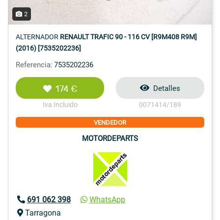
2
ALTERNADOR
RENAULT TRAFIC 90 - 116 CV [R9M408 R9M]
(2016) [7535202236]
Referencia:
7535202236
174 €
Detalles
Iva Incluido
0071414/189
VENDEDOR
MOTORDEPARTS
691 062 398
WhatsApp
Tarragona