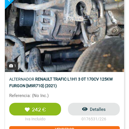
1
ALTERNADOR
RENAULT TRAFIC L1H1 3 0T 170CV 125KW
FURGON [M9R710] (2021)
Referencia: (No Inc.)
242 €
Detalles
Iva Incluido
0176531/226