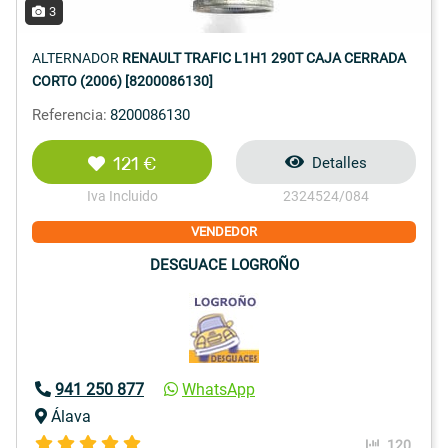
3
ALTERNADOR
RENAULT TRAFIC L1H1 290T CAJA CERRADA
CORTO (2006) [8200086130]
Referencia:
8200086130
121 €
Detalles
Iva Incluido
2324524/084
VENDEDOR
DESGUACE LOGROÑO
941 250 877
WhatsApp
Álava
120