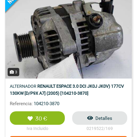
3
ALTERNADOR
RENAULT ESPACE 3.0 DCI JK0J JK0V) 177CV
130KW [D/P9X A7] (2005) [104210-3870]
Referencia:
104210-3870
30 €
Detalles
Iva Incluido
0219522/169