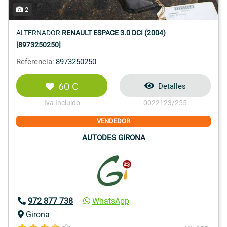
2
ALTERNADOR
RENAULT ESPACE 3.0 DCI (2004)
[8973250250]
Referencia:
8973250250
60 €
Detalles
Iva Incluido
0022123/255
VENDEDOR
AUTODES GIRONA
972 877 738
WhatsApp
Girona