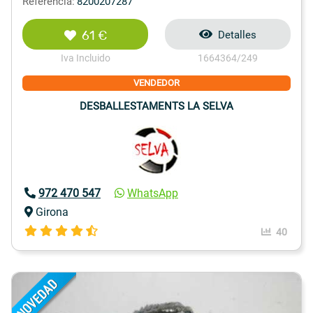
Referencia:
8200207287
61 €
Detalles
Iva Incluido
1664364/249
VENDEDOR
DESBALLESTAMENTS LA SELVA
972 470 547
WhatsApp
Girona
40