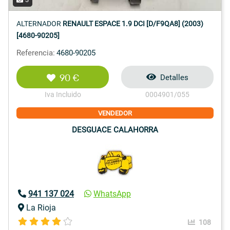
ALTERNADOR
RENAULT ESPACE 1.9 DCI [D/F9QA8] (2003)
[4680-90205]
Referencia:
4680-90205
90 €
Detalles
Iva Incluido
0004901/055
VENDEDOR
DESGUACE CALAHORRA
941 137 024
WhatsApp
La Rioja
108