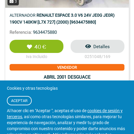
3
ALTERNADOR
RENAULT ESPACE 3.0 V6 24V JE0G JE0R)
190CV 140KW [L7X 727] (2000) [9634475880]
Referencia:
9634475880
40 €
Detalles
Iva Incluido
0251048/169
VENDEDOR
ABRIL 2001 DESGUACE
Cookies y otras tecnologías
ACEPTAR
Al hacer clic en "Aceptar ", aceptas el uso de
cookies de sesión y
987 212 126
WhatsApp
terceros
, así como otras tecnologías similares, para mejorar tu
León
experiencia de navegación, analizar y medir tu grado de
compromiso con nuestro contenido y poder darte anuncios más
105