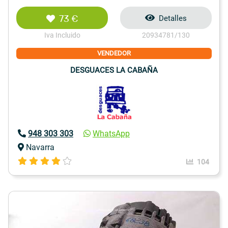
73 €
Detalles
Iva Incluido
20934781/130
VENDEDOR
DESGUACES LA CABAÑA
948 303 303
WhatsApp
Navarra
104