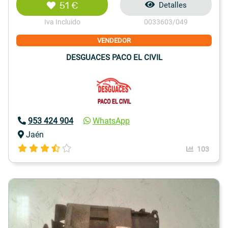
51 €
Detalles
Iva Incluido
0033603/049
VENDEDOR
DESGUACES PACO EL CIVIL
953 424 904
WhatsApp
Jaén
103