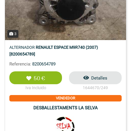
3
ALTERNADOR
RENAULT ESPACE M9R740 (2007)
[8200654789]
Referencia:
8200654789
50 €
Detalles
Iva Incluido
1644670/249
VENDEDOR
DESBALLESTAMENTS LA SELVA