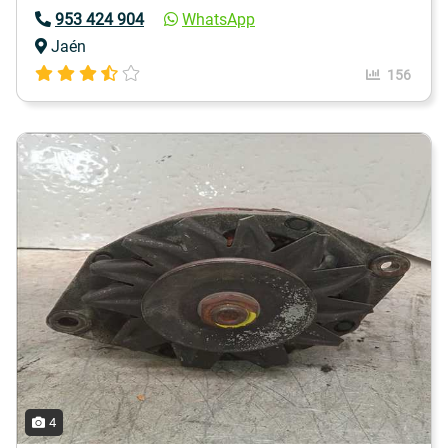
953 424 904
WhatsApp
Jaén
156
4