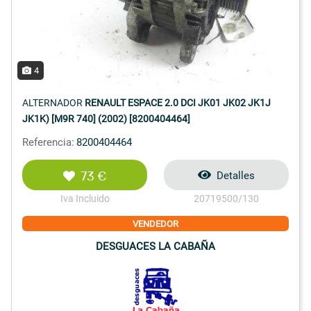
4
ALTERNADOR
RENAULT ESPACE 2.0 DCI JK01 JK02 JK1J
JK1K) [M9R 740] (2002) [8200404464]
Referencia:
8200404464
73 €
Detalles
Iva Incluido
20719500/130
VENDEDOR
DESGUACES LA CABAÑA