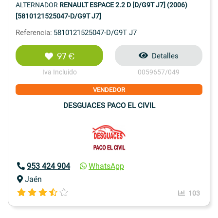
ALTERNADOR
RENAULT ESPACE 2.2 D [D/G9T J7] (2006)
[5810121525047-D/G9T J7]
Referencia:
5810121525047-D/G9T J7
97 €
Detalles
Iva Incluido
0059657/049
VENDEDOR
DESGUACES PACO EL CIVIL
953 424 904
WhatsApp
Jaén
103