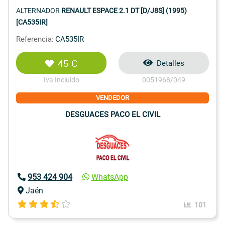
ALTERNADOR
RENAULT ESPACE 2.1 DT [D/J8S] (1995)
[CA535IR]
Referencia:
CA535IR
45 €
Detalles
Iva Incluido
0051968/049
VENDEDOR
DESGUACES PACO EL CIVIL
953 424 904
WhatsApp
Jaén
101