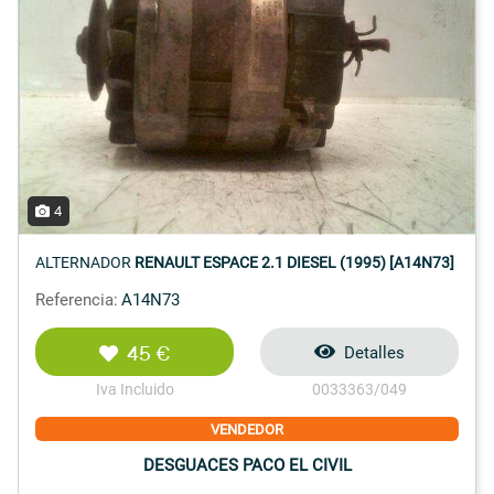
4
ALTERNADOR
RENAULT ESPACE 2.1 DIESEL (1995) [A14N73]
Referencia:
A14N73
45 €
Detalles
Iva Incluido
0033363/049
VENDEDOR
DESGUACES PACO EL CIVIL