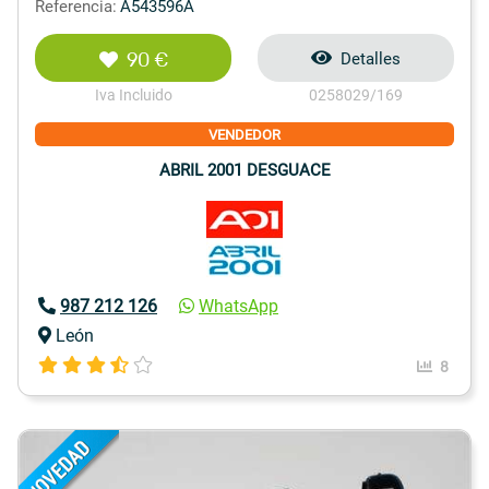
Referencia:
A543596A
90 €
Detalles
Iva Incluido
0258029/169
VENDEDOR
ABRIL 2001 DESGUACE
987 212 126
WhatsApp
León
8