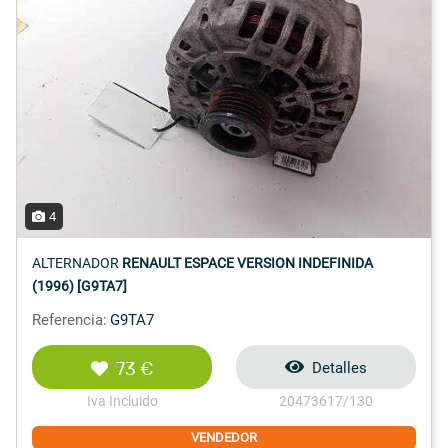
4
ALTERNADOR
RENAULT ESPACE VERSION INDEFINIDA
(1996) [G9TA7]
Referencia:
G9TA7
73 €
Detalles
Iva Incluido
20473617/130
VENDEDOR