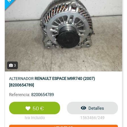
3
ALTERNADOR
RENAULT ESPACE M9R740 (2007)
[8200654789]
Referencia:
8200654789
50 €
Detalles
Iva Incluido
1563466/249