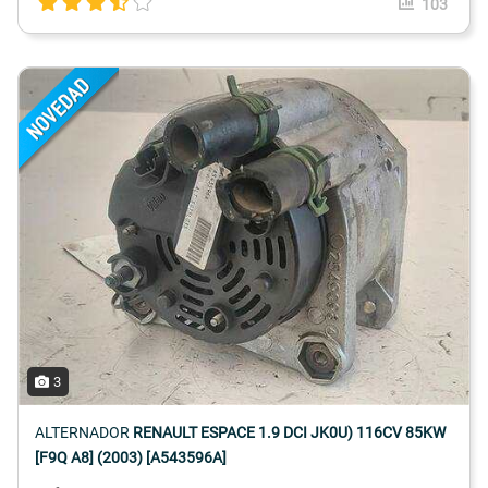
103
3
ALTERNADOR
RENAULT ESPACE 1.9 DCI JK0U) 116CV 85KW
[F9Q A8] (2003) [A543596A]