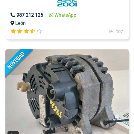
987 212 126
WhatsApp
León
107