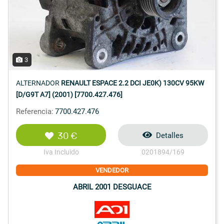
3
ALTERNADOR
RENAULT ESPACE 2.2 DCI JE0K) 130CV 95KW
[D/G9T A7] (2001) [7700.427.476]
Referencia:
7700.427.476
30 €
Detalles
Iva Incluido
0201894/169
VENDEDOR
ABRIL 2001 DESGUACE