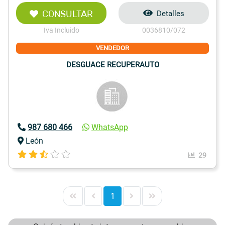
CONSULTAR
Detalles
Iva Incluido
0036810/072
VENDEDOR
DESGUACE RECUPERAUTO
987 680 466
WhatsApp
León
29
1