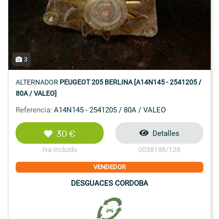
3
ALTERNADOR
PEUGEOT 205 BERLINA [A14N145 - 2541205 /
80A / VALEO]
Referencia:
A14N145 - 2541205 / 80A / VALEO
30 €
Detalles
Iva Incluido
0038198/128
VENDEDOR
DESGUACES CORDOBA