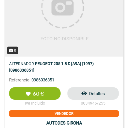
0
ALTERNADOR
PEUGEOT 205 1.8 D [A9A] (1997)
[0986036851]
Referencia:
0986036851
60 €
Detalles
Iva Incluido
0034946/255
VENDEDOR
AUTODES GIRONA