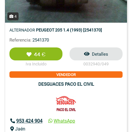
4
ALTERNADOR
PEUGEOT 205 1.4 (1993) [2541370]
Referencia:
2541370
44 €
Detalles
Iva Incluido
0032940/049
VENDEDOR
DESGUACES PACO EL CIVIL
953 424 904
WhatsApp
Jaén