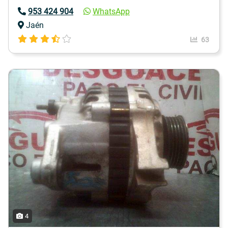
953 424 904
WhatsApp
Jaén
63
4