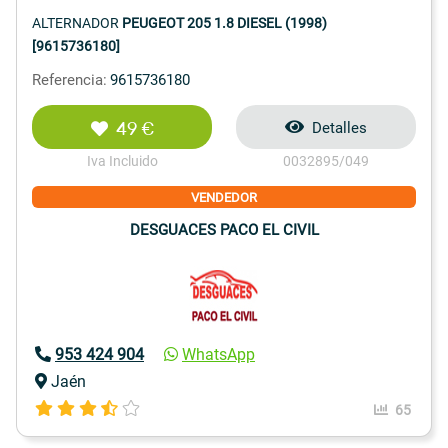
ALTERNADOR
PEUGEOT 205 1.8 DIESEL (1998)
[9615736180]
Referencia:
9615736180
49 €
Detalles
Iva Incluido
0032895/049
VENDEDOR
DESGUACES PACO EL CIVIL
953 424 904
WhatsApp
Jaén
65