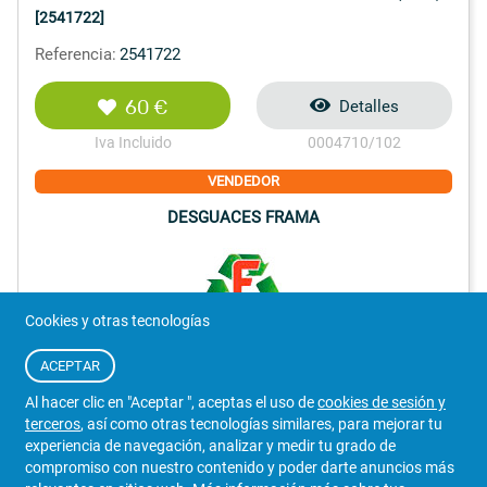
[2541722]
Referencia:
2541722
60 €
Detalles
Iva Incluido
0004710/102
VENDEDOR
DESGUACES FRAMA
Cookies y otras tecnologías
971 365 332
WhatsApp
ACEPTAR
Baleares
Al hacer clic en "Aceptar ", aceptas el uso de
cookies de sesión y
57
terceros
, así como otras tecnologías similares, para mejorar tu
experiencia de navegación, analizar y medir tu grado de
compromiso con nuestro contenido y poder darte anuncios más