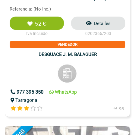
Referencia: (No Inc.)
52 €
Detalles
Iva Incluido
0202366/203
VENDEDOR
DESGUACE J. M. BALAGUER
977 395 350
WhatsApp
Tarragona
93