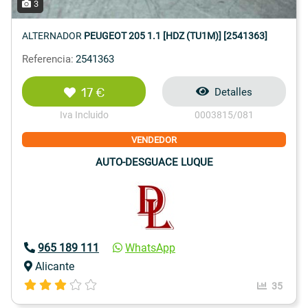
3
ALTERNADOR
PEUGEOT 205 1.1 [HDZ (TU1M)] [2541363]
Referencia:
2541363
17 €
Detalles
Iva Incluido
0003815/081
VENDEDOR
AUTO-DESGUACE LUQUE
965 189 111
WhatsApp
Alicante
35