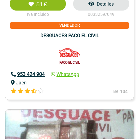
51 €
Detalles
Iva Incluido
0033259/049
VENDEDOR
DESGUACES PACO EL CIVIL
953 424 904
WhatsApp
Jaén
104