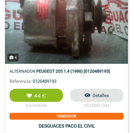
4
ALTERNADOR
PEUGEOT 205 1.4 (1986) [0120489193]
Referencia:
0120489193
44 €
Detalles
Iva Incluido
0032941/049
VENDEDOR
DESGUACES PACO EL CIVIL