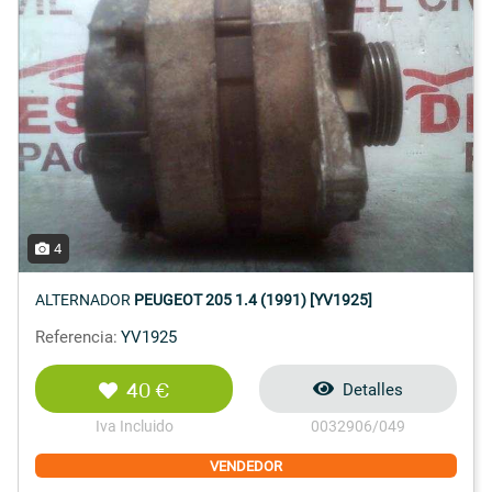
4
ALTERNADOR
PEUGEOT 205 1.4 (1991) [YV1925]
Referencia:
YV1925
40 €
Detalles
Iva Incluido
0032906/049
VENDEDOR