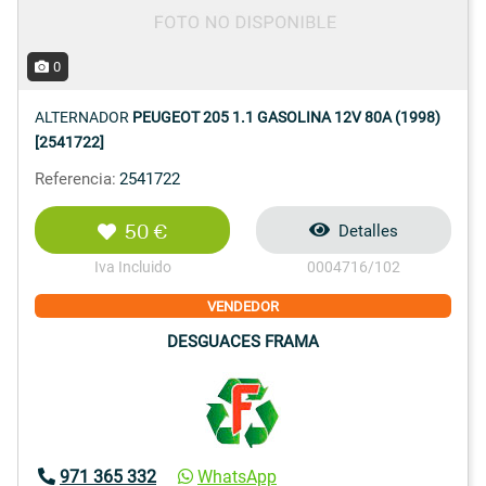
0
ALTERNADOR
PEUGEOT 205 1.1 GASOLINA 12V 80A (1998)
[2541722]
Referencia:
2541722
50 €
Detalles
Iva Incluido
0004716/102
VENDEDOR
DESGUACES FRAMA
971 365 332
WhatsApp