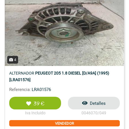
4
ALTERNADOR
PEUGEOT 205 1.8 DIESEL [D/A9A] (1995)
[LRA01576]
Referencia:
LRA01576
39 €
Detalles
Iva Incluido
0046070/049
VENDEDOR