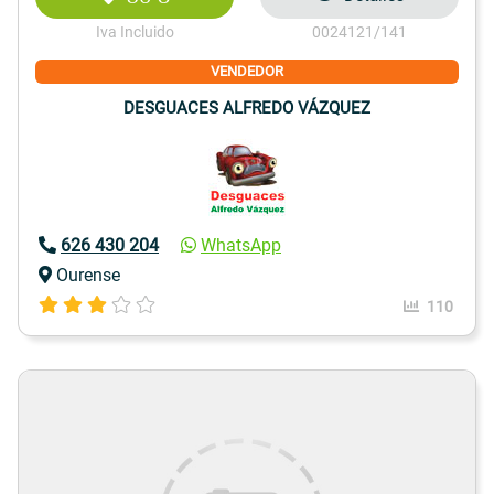
Iva Incluido
0024121/141
VENDEDOR
DESGUACES ALFREDO VÁZQUEZ
626 430 204
WhatsApp
Ourense
110