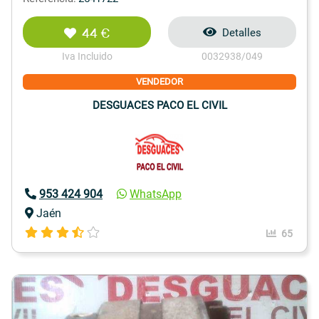
44 €
Detalles
Iva Incluido
0032938/049
VENDEDOR
DESGUACES PACO EL CIVIL
953 424 904
WhatsApp
Jaén
65