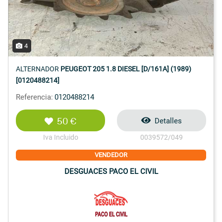
4
ALTERNADOR
PEUGEOT 205 1.8 DIESEL [D/161A] (1989)
[0120488214]
Referencia:
0120488214
50 €
Detalles
Iva Incluido
0039572/049
VENDEDOR
DESGUACES PACO EL CIVIL