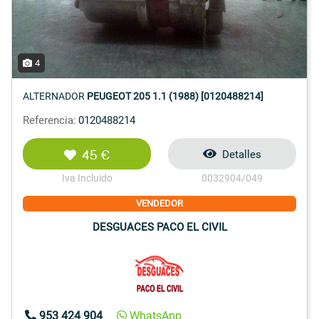
4
ALTERNADOR
PEUGEOT 205 1.1 (1988) [0120488214]
Referencia:
0120488214
45 €
Detalles
Iva Incluido
0032904/049
VENDEDOR
DESGUACES PACO EL CIVIL
953 424 904
WhatsApp