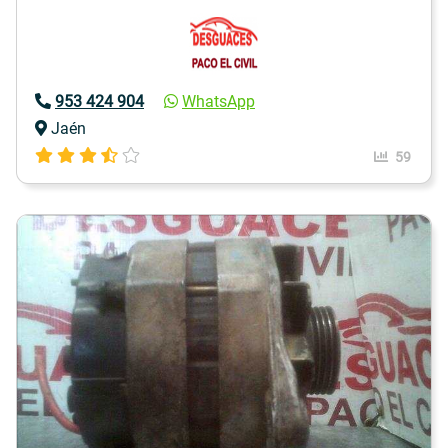
953 424 904
WhatsApp
Jaén
59