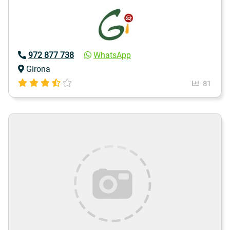
972 877 738
WhatsApp
Girona
81