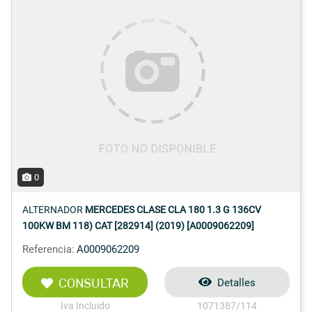
0
ALTERNADOR
MERCEDES CLASE CLA 180 1.3 G 136CV
100KW BM 118) CAT [282914] (2019) [A0009062209]
Referencia:
A0009062209
CONSULTAR
Detalles
Iva Incluido
1071387/114