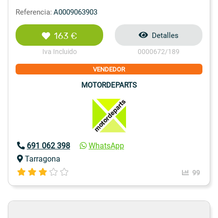
Referencia:
A0009063903
163 €
Detalles
Iva Incluido
0000672/189
VENDEDOR
MOTORDEPARTS
691 062 398
WhatsApp
Tarragona
99