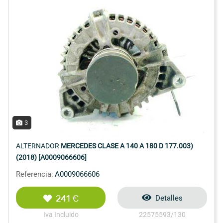
3
ALTERNADOR
MERCEDES CLASE A 140 A 180 D 177.003)
(2018) [A0009066606]
Referencia:
A0009066606
241 €
Detalles
Iva Incluido
22575593/130