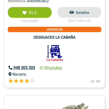
Referencia:
A0009063822
91 €
Detalles
Iva Incluido
22617354/130
VENDEDOR
DESGUACES LA CABAÑA
948 303 303
WhatsApp
Navarra
60