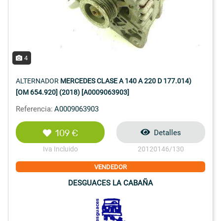
4
ALTERNADOR
MERCEDES CLASE A 140 A 220 D 177.014)
[OM 654.920] (2018) [A0009063903]
Referencia:
A0009063903
109 €
Detalles
Iva Incluido
20120146/130
VENDEDOR
DESGUACES LA CABAÑA