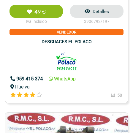
49 €
Detalles
Iva Incluido
3906792/197
VENDEDOR
DESGUACES EL POLACO
959 415 374
WhatsApp
Huelva
50