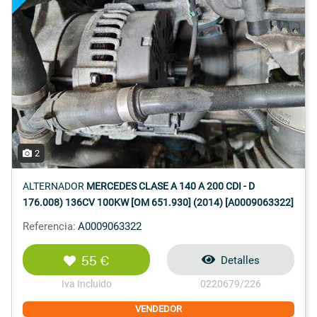
2
ALTERNADOR
MERCEDES CLASE A 140 A 200 CDI - D
176.008) 136CV 100KW [OM 651.930] (2014) [A0009063322]
Referencia:
A0009063322
55 €
Detalles
Iva Incluido
0220679/226
VENDEDOR