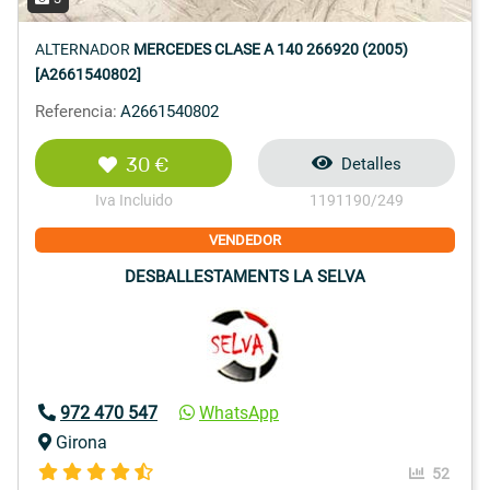
ALTERNADOR
MERCEDES CLASE A 140 266920 (2005)
[A2661540802]
Referencia:
A2661540802
30 €
Detalles
Iva Incluido
1191190/249
VENDEDOR
DESBALLESTAMENTS LA SELVA
972 470 547
WhatsApp
Girona
52