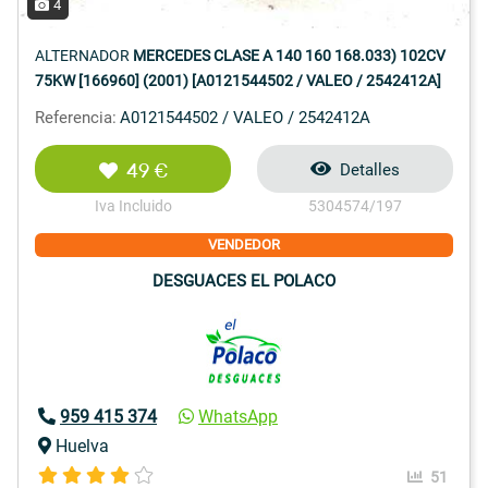
4
ALTERNADOR
MERCEDES CLASE A 140 160 168.033) 102CV
75KW [166960] (2001) [A0121544502 / VALEO / 2542412A]
Referencia:
A0121544502 / VALEO / 2542412A
49 €
Detalles
Iva Incluido
5304574/197
VENDEDOR
DESGUACES EL POLACO
959 415 374
WhatsApp
Huelva
51