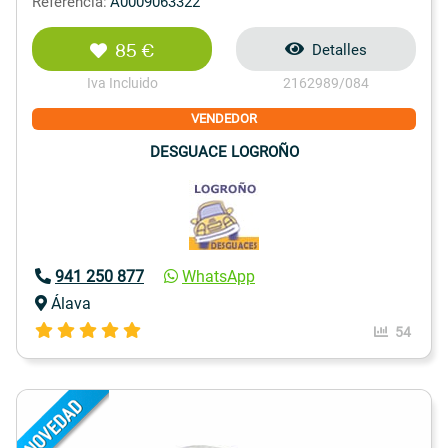
Referencia:
A0009063322
85 €
Detalles
Iva Incluido
2162989/084
VENDEDOR
DESGUACE LOGROÑO
941 250 877
WhatsApp
Álava
54