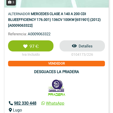
3
ALTERNADOR
MERCEDES CLASE A 140 A 200 CDI
BLUEEFFICIENCY 176.001) 136CV 100KW [651901] (2012)
[A0009063322]
Referencia:
A0009063322
97 €
Detalles
Iva Incluido
0104173/226
VENDEDOR
DESGUACES LA PRADERA
982 330 448
WhatsApp
Lugo