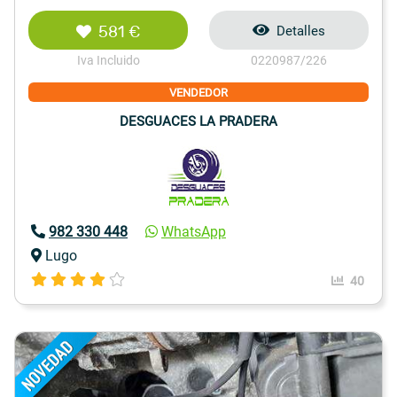
581 €
Detalles
Iva Incluido
0220987/226
VENDEDOR
DESGUACES LA PRADERA
982 330 448
WhatsApp
Lugo
40