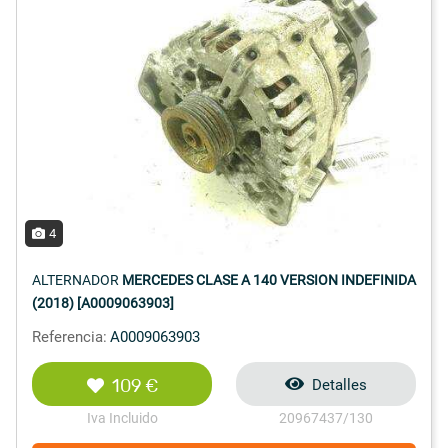
4
ALTERNADOR
MERCEDES CLASE A 140 VERSION INDEFINIDA
(2018) [A0009063903]
Referencia:
A0009063903
109 €
Detalles
Iva Incluido
20967437/130