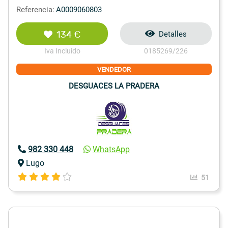
Referencia:
A0009060803
134 €
Detalles
Iva Incluido
0185269/226
VENDEDOR
DESGUACES LA PRADERA
982 330 448
WhatsApp
Lugo
51