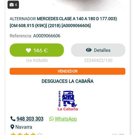
4
ALTERNADOR
MERCEDES CLASE A 140 A 180 D 177.003)
[OM 608.915 (K9K)] (2018) [A0009066606]
Referencia:
A0009066606
146 €
Detalles
Iva Incluido
22240422/130
VENDEDOR
DESGUACES LA CABAÑA
948 303 303
WhatsApp
Navarra