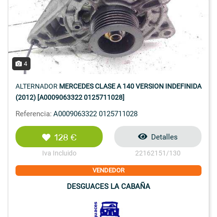
4
ALTERNADOR
MERCEDES CLASE A 140 VERSION INDEFINIDA
(2012) [A0009063322 0125711028]
Referencia:
A0009063322 0125711028
128 €
Detalles
Iva Incluido
22162151/130
VENDEDOR
DESGUACES LA CABAÑA