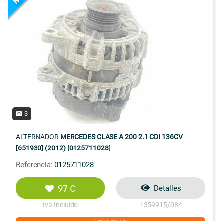
3
ALTERNADOR
MERCEDES CLASE A 200 2.1 CDI 136CV
[651930] (2012) [0125711028]
Referencia:
0125711028
97 €
Detalles
Iva Incluido
1359915/084