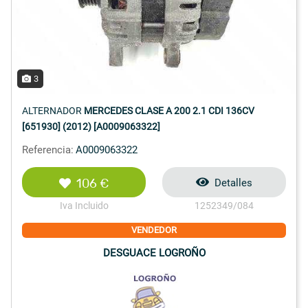
3
ALTERNADOR
MERCEDES CLASE A 200 2.1 CDI 136CV
[651930] (2012) [A0009063322]
Referencia:
A0009063322
106 €
Detalles
Iva Incluido
1252349/084
VENDEDOR
DESGUACE LOGROÑO