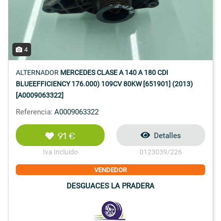
4
ALTERNADOR
MERCEDES CLASE A 140 A 180 CDI
BLUEEFFICIENCY 176.000) 109CV 80KW [651901] (2013)
[A0009063322]
Referencia:
A0009063322
91 €
Detalles
Iva Incluido
0123039/226
VENDEDOR
DESGUACES LA PRADERA