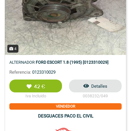
4
ALTERNADOR
FORD ESCORT 1.8 (1995) [0123310029]
Referencia:
0123310029
42 €
Detalles
Iva Incluido
0038232/049
VENDEDOR
DESGUACES PACO EL CIVIL