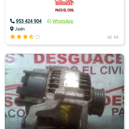
953 424 904
WhatsApp
Jaén
64