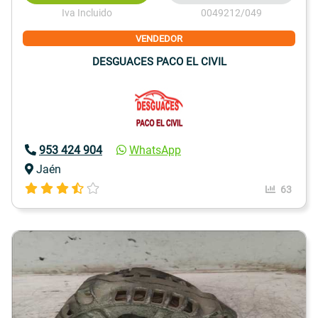
Iva Incluido
0049212/049
VENDEDOR
DESGUACES PACO EL CIVIL
953 424 904
WhatsApp
Jaén
63