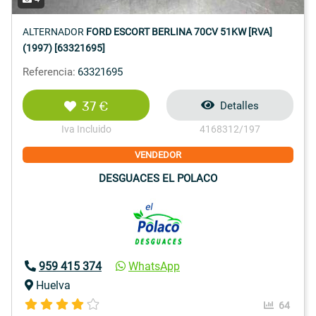
ALTERNADOR
FORD ESCORT BERLINA 70CV 51KW [RVA]
(1997) [63321695]
Referencia:
63321695
37 €
Detalles
Iva Incluido
4168312/197
VENDEDOR
DESGUACES EL POLACO
959 415 374
WhatsApp
Huelva
64