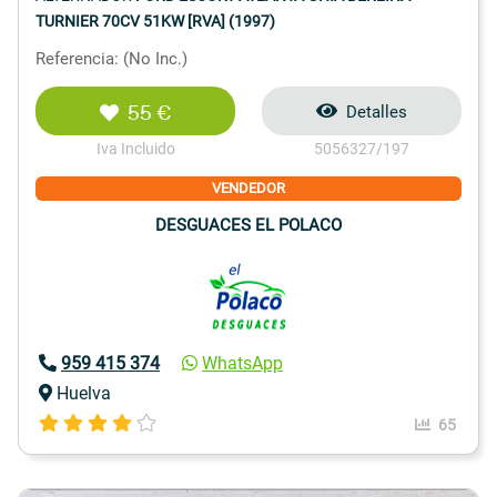
TURNIER 70CV 51KW [RVA] (1997)
Referencia: (No Inc.)
55 €
Detalles
Iva Incluido
5056327/197
VENDEDOR
DESGUACES EL POLACO
959 415 374
WhatsApp
Huelva
65