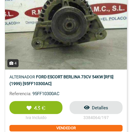
4
ALTERNADOR
FORD ESCORT BERLINA 73CV 54KW [RFS]
(1999) [95FF10300AC]
Referencia:
95FF10300AC
43 €
Detalles
Iva Incluido
3384064/197
VENDEDOR