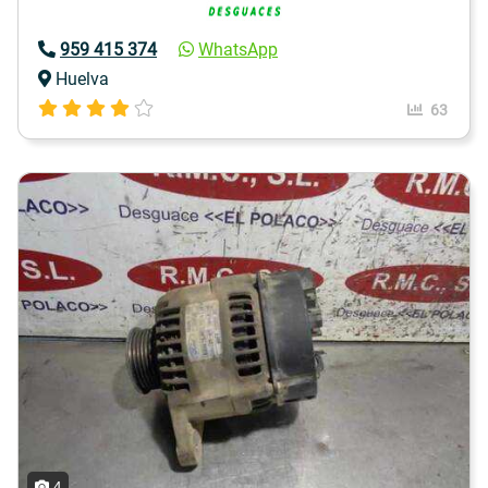
959 415 374
WhatsApp
Huelva
63
4