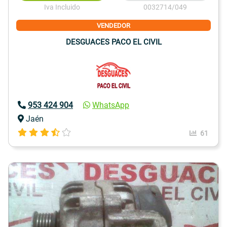
Iva Incluido
0032714/049
VENDEDOR
DESGUACES PACO EL CIVIL
953 424 904
WhatsApp
Jaén
61