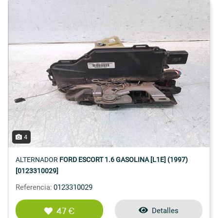
4
ALTERNADOR
FORD ESCORT 1.6 GASOLINA [L1E] (1997)
[0123310029]
Referencia:
0123310029
47 €
Detalles