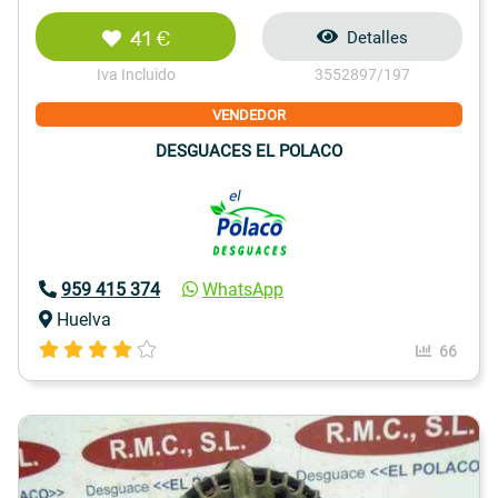
41 €
Detalles
Iva Incluido
3552897/197
VENDEDOR
DESGUACES EL POLACO
959 415 374
WhatsApp
Huelva
66