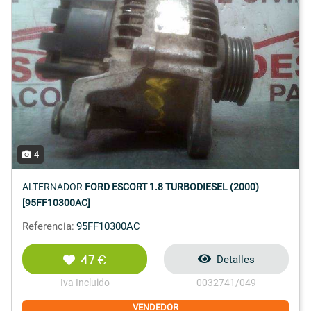
4
ALTERNADOR
FORD ESCORT 1.8 TURBODIESEL (2000)
[95FF10300AC]
Referencia:
95FF10300AC
47 €
Detalles
Iva Incluido
0032741/049
VENDEDOR