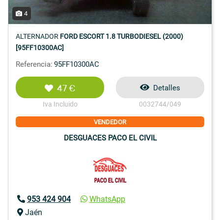
4
ALTERNADOR
FORD ESCORT 1.8 TURBODIESEL (2000)
[95FF10300AC]
Referencia:
95FF10300AC
47 €
Detalles
Iva Incluido
0032744/049
VENDEDOR
DESGUACES PACO EL CIVIL
953 424 904
WhatsApp
Jaén