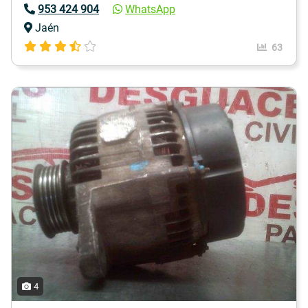
953 424 904
WhatsApp
Jaén
63
4