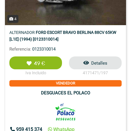
4
ALTERNADOR
FORD ESCORT BRAVO BERLINA 88CV 65KW
[L1E] (1994) [0123310014]
Referencia:
0123310014
49 €
Detalles
Iva Incluido
4171471/197
VENDEDOR
DESGUACES EL POLACO
959 415 374
WhatsApp