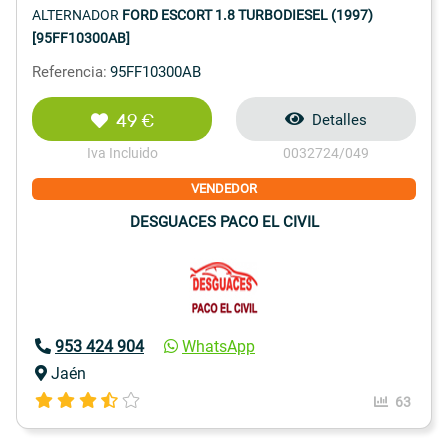
ALTERNADOR
FORD ESCORT 1.8 TURBODIESEL (1997)
[95FF10300AB]
Referencia:
95FF10300AB
49 €
Detalles
Iva Incluido
0032724/049
VENDEDOR
DESGUACES PACO EL CIVIL
953 424 904
WhatsApp
Jaén
63