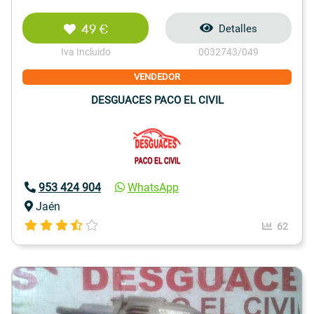
49 €
Detalles
Iva Incluido
0032743/049
VENDEDOR
DESGUACES PACO EL CIVIL
953 424 904
WhatsApp
Jaén
62