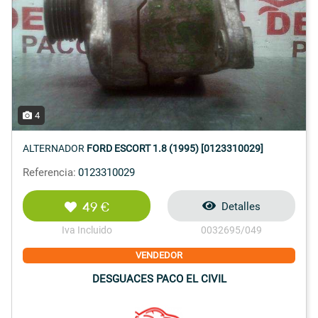
4
ALTERNADOR
FORD ESCORT 1.8 (1995) [0123310029]
Referencia:
0123310029
49 €
Detalles
Iva Incluido
0032695/049
VENDEDOR
DESGUACES PACO EL CIVIL