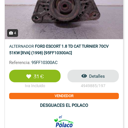
4
ALTERNADOR
FORD ESCORT 1.8 TD CAT TURNIER 70CV
51KW [RVA] (1998) [95FF10300AC]
Referencia:
95FF10300AC
31 €
Detalles
Iva Incluido
4949885/197
VENDEDOR
DESGUACES EL POLACO