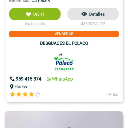
Referencia:
CA1083IR
25 €
Detalles
Iva Incluido
4882037/197
VENDEDOR
DESGUACES EL POLACO
959 415 374
WhatsApp
Huelva
64