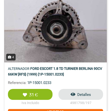
4
ALTERNADOR
FORD ESCORT 1.8 TD TURNIER BERLINA 90CV
66KW [RFS] (1999) [1P-15001.0233]
Referencia:
1P-15001.0233
31 €
Detalles
Iva Incluido
4981798/197