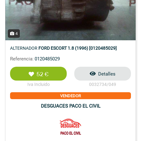
4
ALTERNADOR
FORD ESCORT 1.8 (1996) [0120485029]
Referencia:
0120485029
52 €
Detalles
Iva Incluido
0032734/049
VENDEDOR
DESGUACES PACO EL CIVIL