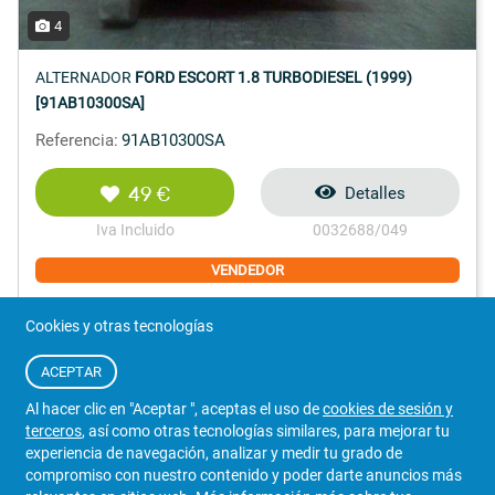
4
ALTERNADOR
FORD ESCORT 1.8 TURBODIESEL (1999)
[91AB10300SA]
Referencia:
91AB10300SA
49 €
Detalles
Iva Incluido
0032688/049
VENDEDOR
DESGUACES PACO EL CIVIL
Cookies y otras tecnologías
ACEPTAR
Al hacer clic en "Aceptar ", aceptas el uso de
cookies de sesión y
terceros
, así como otras tecnologías similares, para mejorar tu
953 424 904
WhatsApp
experiencia de navegación, analizar y medir tu grado de
Jaén
compromiso con nuestro contenido y poder darte anuncios más