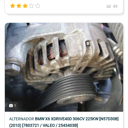
43
1
ALTERNADOR
BMW X6 XDRIVE40D 306CV 225KW [N57D30B]
(2010) [7803721 / VALEO / 2543403B]