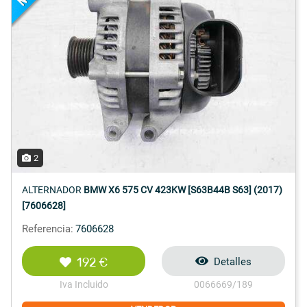
2
ALTERNADOR
BMW X6 575 CV 423KW [S63B44B S63] (2017)
[7606628]
Referencia:
7606628
192 €
Detalles
Iva Incluido
0066669/189