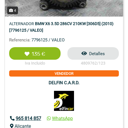
4
ALTERNADOR
BMW X6 3.5D 286CV 210KW [306D5] (2010)
[7796125 / VALEO]
Referencia:
7796125 / VALEO
135 €
Detalles
Iva Incluido
4809762/123
VENDEDOR
DELFIN C.A.R.D.
965 814 857
WhatsApp
Alicante