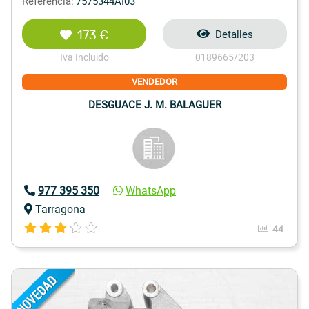
Referencia:
7575344AI03
173 €
Detalles
Iva Incluido
0189665/203
VENDEDOR
DESGUACE J. M. BALAGUER
977 395 350
WhatsApp
Tarragona
44