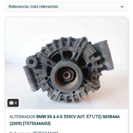
4
ALTERNADOR
BMW X6 4.4 G 555CV AUT. E71/72) S63B44A
(2009) [7575344AI03]