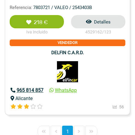
Referencia:
7803721 / VALEO / 2543403B
218 €
Detalles
Iva Incluido
4529162/123
VENDEDOR
DELFIN C.A.R.D.
965 814 857
WhatsApp
Alicante
56
1