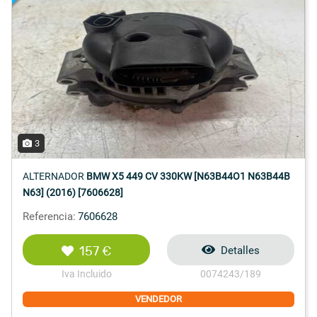
3
ALTERNADOR
BMW X5 449 CV 330KW [N63B44O1 N63B44B
N63] (2016) [7606628]
Referencia:
7606628
157 €
Detalles
Iva Incluido
0074243/189
VENDEDOR