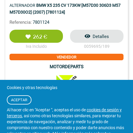
ALTERNADOR
BMW X5 235 CV 173KW [M57D30 306D3 M57
M57D30O2] (2007) [7801124]
Referencia:
7801124
262 €
Detalles
Iva Incluido
0059695/189
VENDEDOR
MOTORDEPARTS
Cookies y otras tecnologías
ACEPTAR
691 062 398
WhatsApp
Al hacer clic en "Aceptar ", aceptas el uso de
cookies de sesión y
Tarragona
terceros
, así como otras tecnologías similares, para mejorar tu
1
experiencia de navegación, analizar y medir tu grado de
compromiso con nuestro contenido y poder darte anuncios más