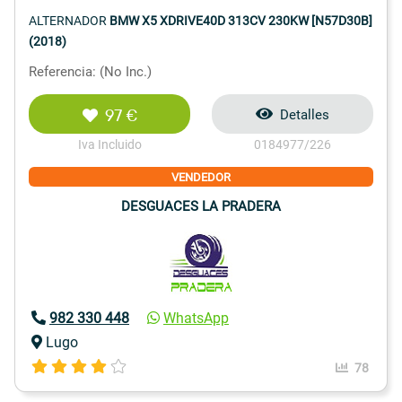
ALTERNADOR
BMW X5 XDRIVE40D 313CV 230KW [N57D30B]
(2018)
Referencia: (No Inc.)
97 €
Detalles
Iva Incluido
0184977/226
VENDEDOR
DESGUACES LA PRADERA
982 330 448
WhatsApp
Lugo
78