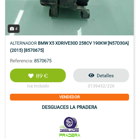
4
ALTERNADOR
BMW X5 XDRIVE30D 258CV 190KW [N57D30A]
(2015) [8570675]
Referencia:
8570675
89 €
Detalles
Iva Incluido
0139432/226
VENDEDOR
DESGUACES LA PRADERA