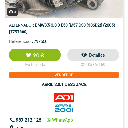
3
ALTERNADOR
BMW X5 3.0 D E53 [M57 D30 (306D2)] (2005)
[7797660]
Referencia:
7797660
90 €
Detalles
Iva Incluido
0258586/169
VENDEDOR
ABRIL 2001 DESGUACE
987 212 126
WhatsApp
León