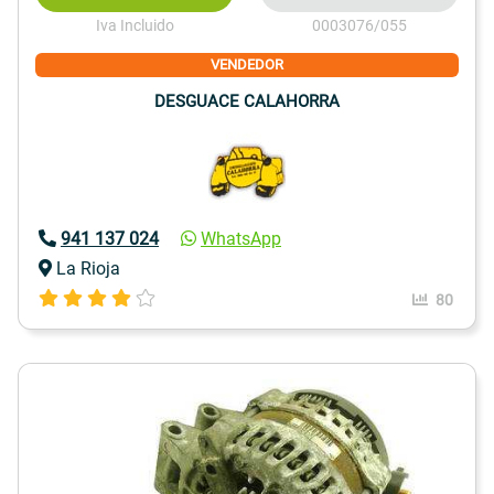
Iva Incluido
0003076/055
VENDEDOR
DESGUACE CALAHORRA
941 137 024
WhatsApp
La Rioja
80