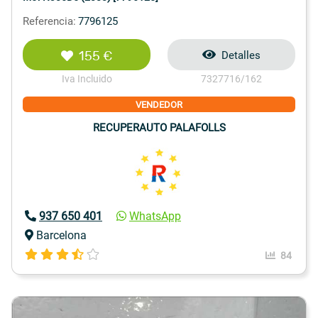
Referencia:
7796125
155 €
Detalles
Iva Incluido
7327716/162
VENDEDOR
RECUPERAUTO PALAFOLLS
937 650 401
WhatsApp
Barcelona
84