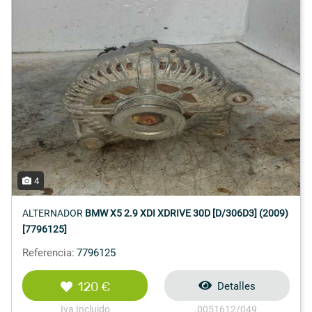
4
ALTERNADOR
BMW X5 2.9 XDI XDRIVE 30D [D/306D3] (2009)
[7796125]
Referencia:
7796125
120 €
Detalles
Iva Incluido
0051612/049