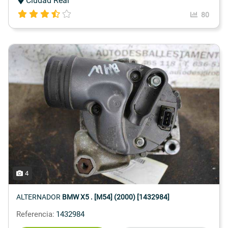
Ciudad Real
80
4
ALTERNADOR
BMW X5 . [M54] (2000) [1432984]
Referencia:
1432984