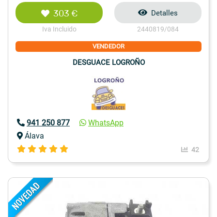
303 €
Detalles
Iva Incluido
2440819/084
VENDEDOR
DESGUACE LOGROÑO
941 250 877
WhatsApp
Álava
42