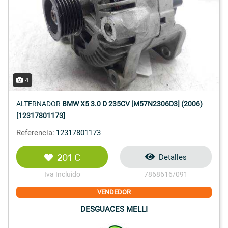
4
ALTERNADOR
BMW X5 3.0 D 235CV [M57N2306D3] (2006)
[12317801173]
Referencia:
12317801173
201 €
Detalles
Iva Incluido
7868616/091
VENDEDOR
DESGUACES MELLI