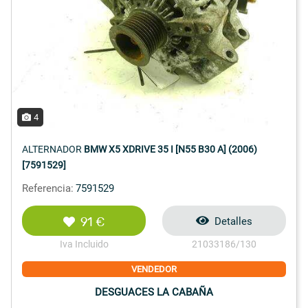
4
ALTERNADOR
BMW X5 XDRIVE 35 I [N55 B30 A] (2006)
[7591529]
Referencia:
7591529
91 €
Detalles
Iva Incluido
21033186/130
VENDEDOR
DESGUACES LA CABAÑA