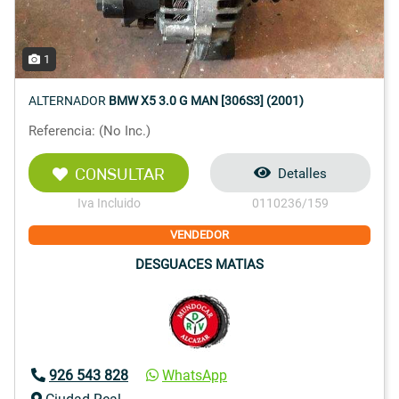
1
ALTERNADOR
BMW X5 3.0 G MAN [306S3] (2001)
Referencia: (No Inc.)
CONSULTAR
Detalles
Iva Incluido
0110236/159
VENDEDOR
DESGUACES MATIAS
926 543 828
WhatsApp