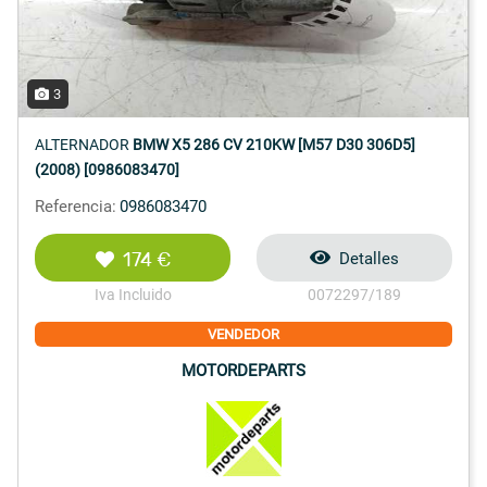
3
ALTERNADOR
BMW X5 286 CV 210KW [M57 D30 306D5]
(2008) [0986083470]
Referencia:
0986083470
174 €
Detalles
Iva Incluido
0072297/189
VENDEDOR
MOTORDEPARTS