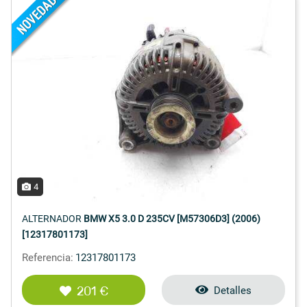
4
ALTERNADOR
BMW X5 3.0 D 235CV [M57306D3] (2006)
[12317801173]
Referencia:
12317801173
201 €
Detalles