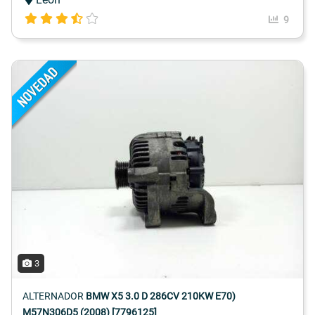
9
3
ALTERNADOR
BMW X5 3.0 D 286CV 210KW E70)
M57N306D5 (2008) [7796125]