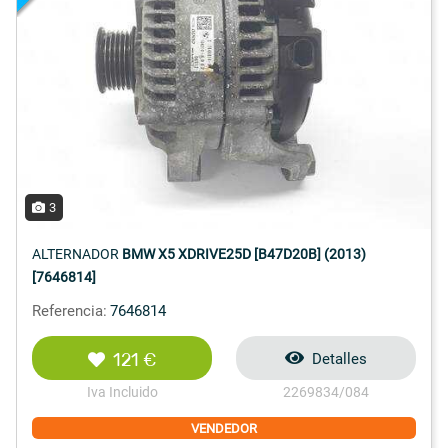
3
ALTERNADOR
BMW X5 XDRIVE25D [B47D20B] (2013)
[7646814]
Referencia:
7646814
121 €
Detalles
Iva Incluido
2269834/084
VENDEDOR