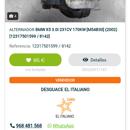
4
ALTERNADOR
BMW X5 3.0I 231CV 170KW [M54B30] (2002)
[12317501599 / 8142]
Referencia:
12317501599 / 8142
85 €
Detalles
Iva Incluido
0932097/147
VENDEDOR
DESGUACE EL ITALIANO
968 481 568
WhatsApp