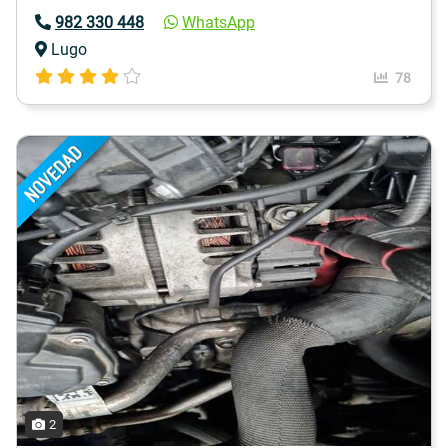
982 330 448
WhatsApp
Lugo
78
2