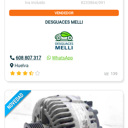
Iva Incluido
8233864/091
VENDEDOR
DESGUACES MELLI
608 807 317
WhatsApp
Huelva
139