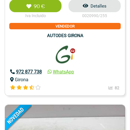
90 €
Detalles
Iva Incluido
0020990/255
VENDEDOR
AUTODES GIRONA
972 877 738
WhatsApp
Girona
82