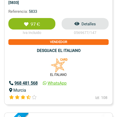
[5833]
Referencia:
5833
97 €
Detalles
Iva Incluido
0569677/147
VENDEDOR
DESGUACE EL ITALIANO
968 481 568
WhatsApp
Murcia
108