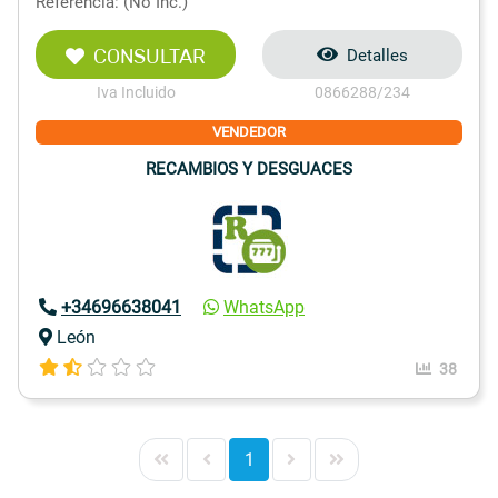
Referencia: (No Inc.)
CONSULTAR
Detalles
Iva Incluido
0866288/234
VENDEDOR
RECAMBIOS Y DESGUACES
+34696638041
WhatsApp
León
38
1