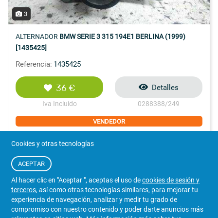
3
ALTERNADOR
BMW SERIE 3 315 194E1 BERLINA (1999)
[1435425]
Referencia:
1435425
36 €
Detalles
Iva Incluido
0288388/249
VENDEDOR
DESBALLESTAMENTS LA SELVA
Cookies y otras tecnologías
ACEPTAR
Al hacer clic en "Aceptar ", aceptas el uso de
cookies de sesión y
terceros
, así como otras tecnologías similares, para mejorar tu
972 470 547
WhatsApp
experiencia de navegación, analizar y medir tu grado de
compromiso con nuestro contenido y poder darte anuncios más
Girona