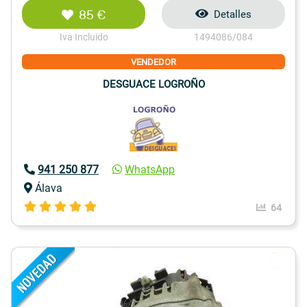
85 €
Detalles
Iva Incluido
1494086/084
VENDEDOR
DESGUACE LOGROÑO
941 250 877
WhatsApp
Álava
64