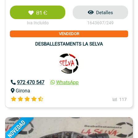
81 €
Detalles
Iva Incluido
1643697/249
VENDEDOR
DESBALLESTAMENTS LA SELVA
972 470 547
WhatsApp
Girona
117