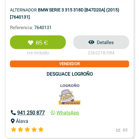
ALTERNADOR
BMW SERIE 3 315 318D [B47D20A] (2015)
[7640131]
Referencia:
7640131
85 €
Detalles
Iva Incluido
2262218/084
VENDEDOR
DESGUACE LOGROÑO
941 250 877
WhatsApp
Álava
63