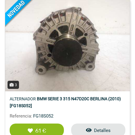
3
ALTERNADOR
BMW SERIE 3 315 N47D20C BERLINA (2010)
[FG18S052]
Referencia:
FG18S052
61 €
Detalles