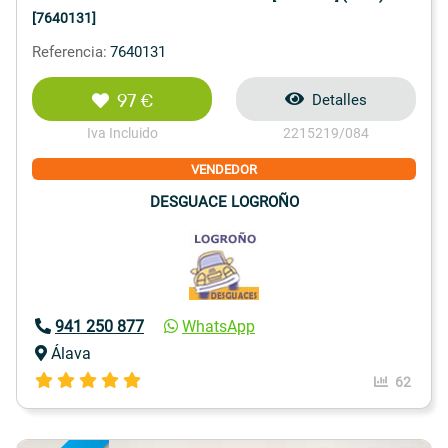
[7640131]
Referencia:
7640131
97 €
Detalles
Iva Incluido
2215219/084
VENDEDOR
DESGUACE LOGROÑO
941 250 877
WhatsApp
Álava
62