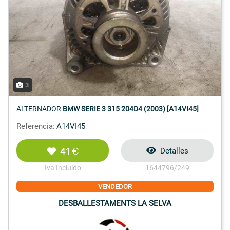
3
ALTERNADOR
BMW SERIE 3 315 204D4 (2003) [A14VI45]
Referencia:
A14VI45
41 €
Detalles
Iva Incluido
1644796/249
VENDEDOR
DESBALLESTAMENTS LA SELVA