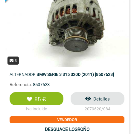
3
ALTERNADOR
BMW SERIE 3 315 320D (2011) [8507623]
Referencia:
8507623
85 €
Detalles
Iva Incluido
2079620/084
VENDEDOR
DESGUACE LOGROÑO