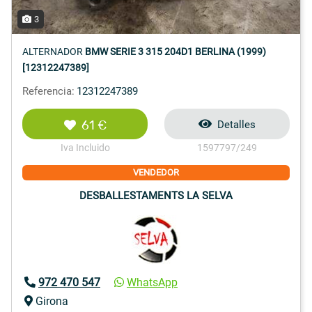
3
ALTERNADOR
BMW SERIE 3 315 204D1 BERLINA (1999)
[12312247389]
Referencia:
12312247389
61 €
Detalles
Iva Incluido
1597797/249
VENDEDOR
DESBALLESTAMENTS LA SELVA
972 470 547
WhatsApp
Girona