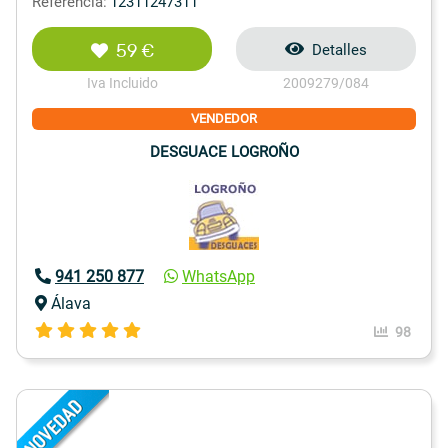
Referencia:
12311247311
59 €
Detalles
Iva Incluido
2009279/084
VENDEDOR
DESGUACE LOGROÑO
941 250 877
WhatsApp
Álava
98