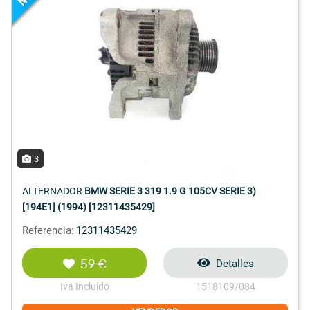
3
ALTERNADOR
BMW SERIE 3 319 1.9 G 105CV SERIE 3)
[194E1] (1994) [12311435429]
Referencia:
12311435429
59 €
Detalles
Iva Incluido
1518109/084