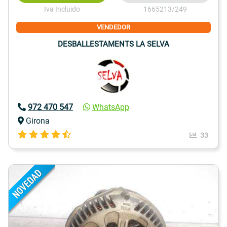
Iva Incluido
1665213/249
VENDEDOR
DESBALLESTAMENTS LA SELVA
972 470 547
WhatsApp
Girona
33