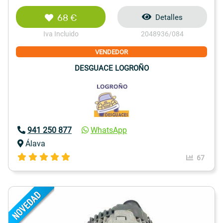
68 €
Detalles
Iva Incluido
2048936/084
VENDEDOR
DESGUACE LOGROÑO
941 250 877
WhatsApp
Álava
67