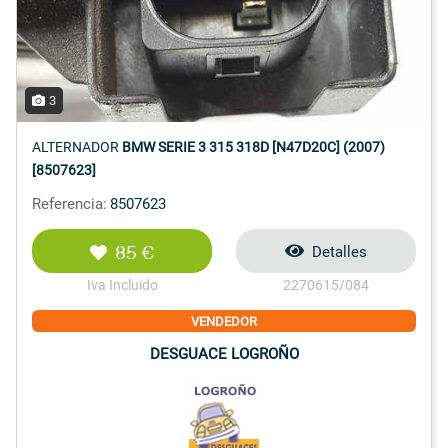
3
ALTERNADOR
BMW SERIE 3 315 318D [N47D20C] (2007)
[8507623]
Referencia:
8507623
85 €
Detalles
Iva Incluido
2270615/084
VENDEDOR
DESGUACE LOGROÑO