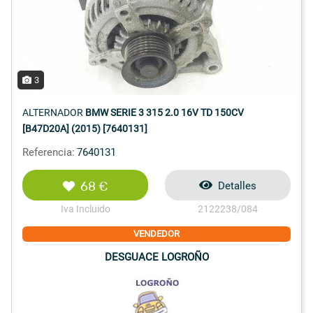
3
ALTERNADOR
BMW SERIE 3 315 2.0 16V TD 150CV
[B47D20A] (2015) [7640131]
Referencia:
7640131
68 €
Detalles
Iva Incluido
2122238/084
VENDEDOR
DESGUACE LOGROÑO