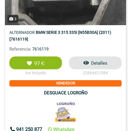
3
ALTERNADOR
BMW SERIE 3 315 335I [N55B30A] (2011)
[7616119]
Referencia:
7616119
97 €
Detalles
Iva Incluido
2286462/084
VENDEDOR
DESGUACE LOGROÑO
941 250 877
WhatsApp