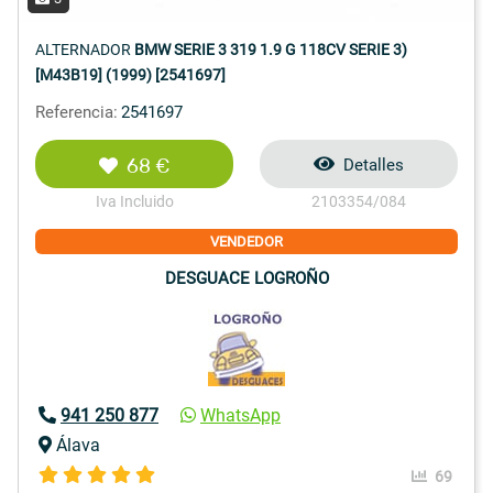
ALTERNADOR
BMW SERIE 3 319 1.9 G 118CV SERIE 3)
[M43B19] (1999) [2541697]
Referencia:
2541697
68 €
Detalles
Iva Incluido
2103354/084
VENDEDOR
DESGUACE LOGROÑO
941 250 877
WhatsApp
Álava
69