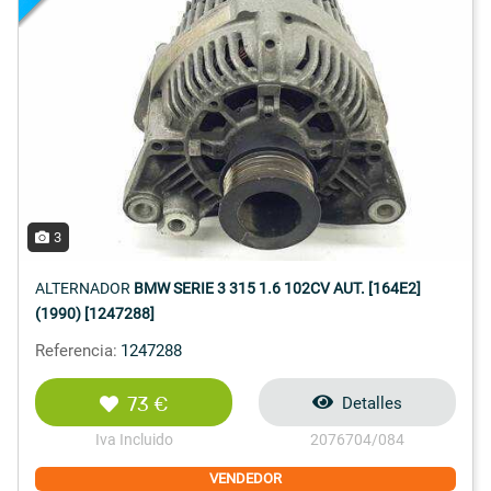
3
ALTERNADOR
BMW SERIE 3 315 1.6 102CV AUT. [164E2]
(1990) [1247288]
Referencia:
1247288
73 €
Detalles
Iva Incluido
2076704/084
VENDEDOR