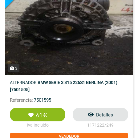
3
ALTERNADOR
BMW SERIE 3 315 226S1 BERLINA (2001)
[7501595]
Referencia:
7501595
61 €
Detalles
Iva Incluido
1171222/249
VENDEDOR