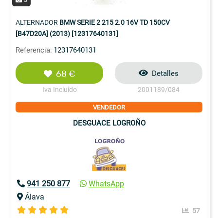
ALTERNADOR
BMW SERIE 2 215 2.0 16V TD 150CV
[B47D20A] (2013) [12317640131]
Referencia:
12317640131
68 €
Detalles
Iva Incluido
2001189/084
VENDEDOR
DESGUACE LOGROÑO
941 250 877
WhatsApp
Álava
57