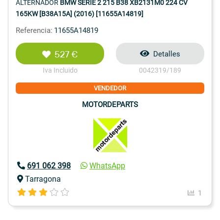
ALTERNADOR
BMW SERIE 2 215 B38 XB2131M0 224 CV
165KW [B38A15A] (2016) [11655A14819]
Referencia:
11655A14819
527 €
Detalles
Iva Incluido
0042319/189
VENDEDOR
MOTORDEPARTS
691 062 398
WhatsApp
Tarragona
1