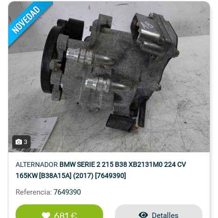
3
ALTERNADOR
BMW SERIE 2 215 B38 XB2131M0 224 CV
165KW [B38A15A] (2017) [7649390]
Referencia:
7649390
681 €
Detalles