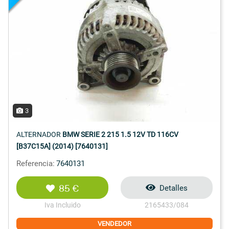
3
ALTERNADOR
BMW SERIE 2 215 1.5 12V TD 116CV
[B37C15A] (2014) [7640131]
Referencia:
7640131
85 €
Detalles
Iva Incluido
2165433/084
VENDEDOR