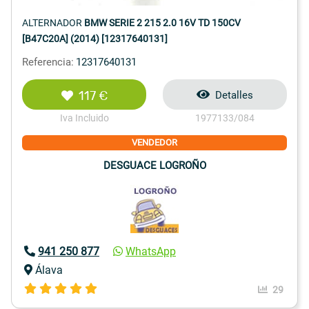
ALTERNADOR
BMW SERIE 2 215 2.0 16V TD 150CV
[B47C20A] (2014) [12317640131]
Referencia:
12317640131
117 €
Detalles
Iva Incluido
1977133/084
VENDEDOR
DESGUACE LOGROÑO
941 250 877
WhatsApp
Álava
29