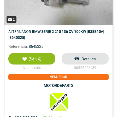
2
ALTERNADOR
BMW SERIE 2 215 136 CV 100KW [B38B15A]
[8645325]
Referencia:
8645325
341 €
Detalles
Iva Incluido
0052526/189
VENDEDOR
MOTORDEPARTS