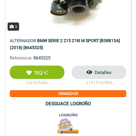
3
ALTERNADOR
BMW SERIE 2 215 218I M SPORT [B38B15A]
(2018) [8645325]
Referencia:
8645325
182 €
Detalles
Iva Incluido
2191510/084
VENDEDOR
DESGUACE LOGROÑO