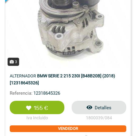
3
ALTERNADOR
BMW SERIE 2 215 230I [B48B20B] (2018)
[12318645326]
Referencia:
12318645326
155 €
Detalles
Iva Incluido
1800039/084
VENDEDOR