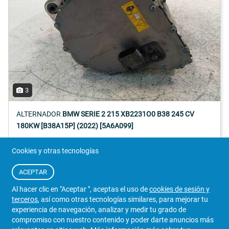
3
ALTERNADOR
BMW SERIE 2 215 XB2231O0 B38 245 CV
180KW [B38A15P] (2022) [5A6A099]
Referencia:
5A6A099
Cookies y otras tecnologías
1.271 €
Detalles
ACEPTAR
Iva Incluido
0037487/189
Al hacer clic en "Aceptar ", aceptas el uso de
cookies de sesión y
terceros
, así como otras tecnologías similares, para mejorar tu
VENDEDOR
experiencia de navegación, analizar y medir tu grado de
MOTORDEPARTS
compromiso con nuestro contenido y poder darte anuncios más