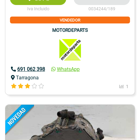
Iva Incluido
0034244/189
VENDEDOR
MOTORDEPARTS
691 062 398
WhatsApp
Tarragona
1