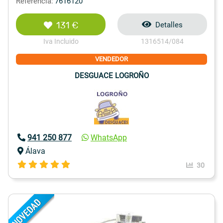
Referencia:
7616120
131 €
Detalles
Iva Incluido
1316514/084
VENDEDOR
DESGUACE LOGROÑO
941 250 877
WhatsApp
Álava
30