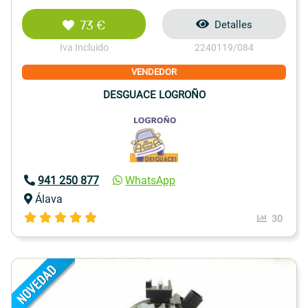
73 €
Detalles
Iva Incluido
2240119/084
VENDEDOR
DESGUACE LOGROÑO
941 250 877
WhatsApp
Álava
30