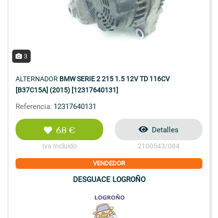
3
ALTERNADOR
BMW SERIE 2 215 1.5 12V TD 116CV
[B37C15A] (2015) [12317640131]
Referencia:
12317640131
68 €
Detalles
Iva Incluido
2100543/084
VENDEDOR
DESGUACE LOGROÑO