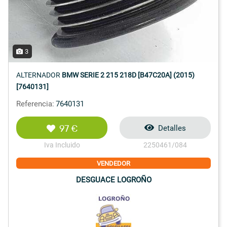
3
ALTERNADOR
BMW SERIE 2 215 218D [B47C20A] (2015)
[7640131]
Referencia:
7640131
97 €
Detalles
Iva Incluido
2250461/084
VENDEDOR
DESGUACE LOGROÑO