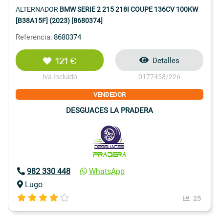
ALTERNADOR
BMW SERIE 2 215 218I COUPE 136CV 100KW
[B38A15F] (2023) [8680374]
Referencia:
8680374
121 €
Detalles
Iva Incluido
0177458/226
VENDEDOR
DESGUACES LA PRADERA
982 330 448
WhatsApp
Lugo
25