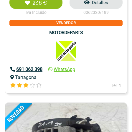
238 €
Detalles
Iva Incluido
0062320/189
VENDEDOR
MOTORDEPARTS
691 062 398
WhatsApp
Tarragona
1