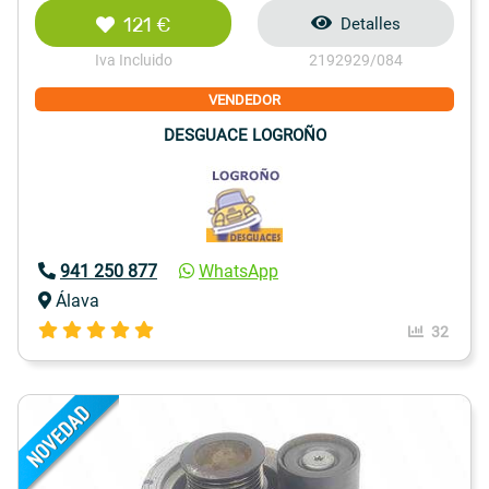
121 €
Detalles
Iva Incluido
2192929/084
VENDEDOR
DESGUACE LOGROÑO
941 250 877
WhatsApp
Álava
32