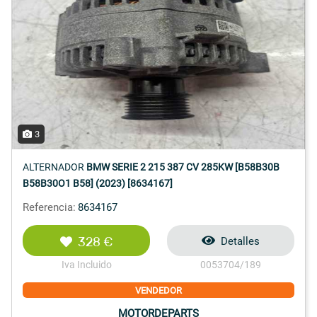
3
ALTERNADOR
BMW SERIE 2 215 387 CV 285KW [B58B30B
B58B30O1 B58] (2023) [8634167]
Referencia:
8634167
328 €
Detalles
Iva Incluido
0053704/189
VENDEDOR
MOTORDEPARTS