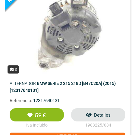
3
ALTERNADOR
BMW SERIE 2 215 218D [B47C20A] (2015)
[12317640131]
Referencia:
12317640131
59 €
Detalles
Iva Incluido
1983225/084