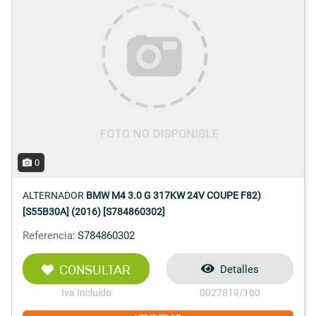
0
ALTERNADOR
BMW M4 3.0 G 317KW 24V COUPE F82)
[S55B30A] (2016) [S784860302]
Referencia:
S784860302
CONSULTAR
Detalles
Iva Incluido
0027819/100