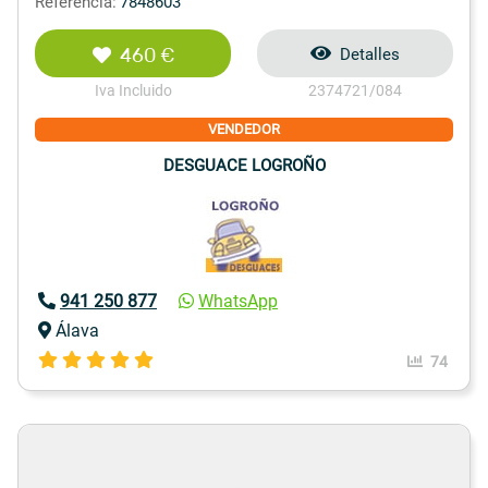
Referencia:
7848603
460 €
Detalles
Iva Incluido
2374721/084
VENDEDOR
DESGUACE LOGROÑO
941 250 877
WhatsApp
Álava
74