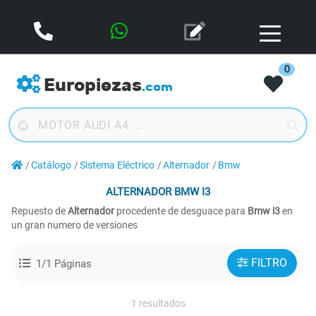
0
Europiezas
.com
Catálogo
Sistema Eléctrico
Alternador
Bmw
ALTERNADOR
BMW I3
Repuesto de
Alternador
procedente de desguace para
Bmw i3
en
un gran numero de versiones
FILTRO
1/1 Páginas
1 resultados