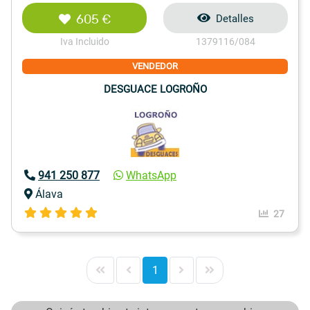
605 €
Detalles
Iva Incluido
1379116/084
VENDEDOR
DESGUACE LOGROÑO
941 250 877
WhatsApp
Álava
27
1