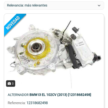
3
ALTERNADOR
BMW I3 EL 102CV (2013) [12318682498]
Referencia:
12318682498