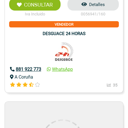
CONSULTAR
Detalles
Iva Incluido
0056941/160
VENDEDOR
DESGUACE 24 HORAS
881 922 773
WhatsApp
A Coruña
35