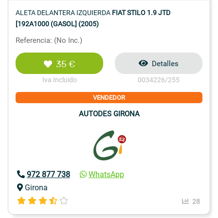
ALETA DELANTERA IZQUIERDA
FIAT STILO 1.9 JTD
[192A1000 (GASOL] (2005)
Referencia: (No Inc.)
35 €
Detalles
Iva Incluido
0034226/255
VENDEDOR
AUTODES GIRONA
972 877 738
WhatsApp
Girona
28