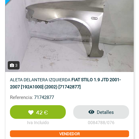
3
ALETA DELANTERA IZQUIERDA
FIAT STILO 1.9 JTD 2001-
2007 [192A1000] (2002) [71742877]
Referencia:
71742877
42 €
Detalles
Iva Incluido
0084788/076
VENDEDOR