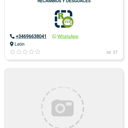
RECAMBIOS Y DESGUACES
+34696638041
WhatsApp
León
27