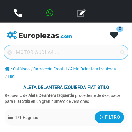
0
Europiezas
.com
Catálogo
Carrocería Frontal
Aleta Delantera Izquierda
Fiat
ALETA DELANTERA IZQUIERDA
FIAT STILO
Repuesto de
Aleta Delantera Izquierda
procedente de desguace
para
Fiat Stilo
en un gran numero de versiones
FILTRO
1/1 Páginas