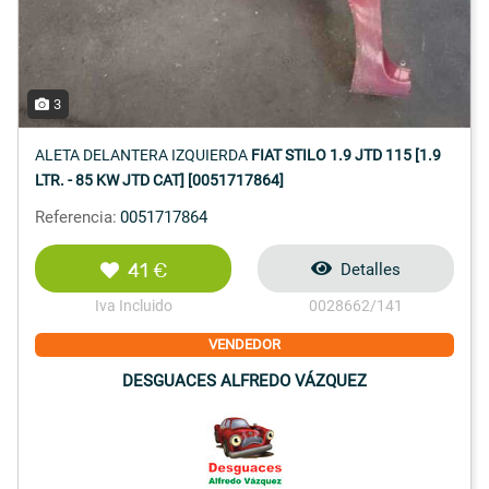
3
ALETA DELANTERA IZQUIERDA
FIAT STILO 1.9 JTD 115 [1.9
LTR. - 85 KW JTD CAT] [0051717864]
Referencia:
0051717864
41 €
Detalles
Iva Incluido
0028662/141
VENDEDOR
DESGUACES ALFREDO VÁZQUEZ