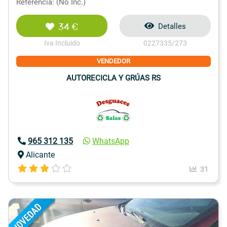
Referencia: (No Inc.)
34 €
Detalles
Iva Incluido
0227335/273
VENDEDOR
AUTORECICLA Y GRÚAS RS
965 312 135
WhatsApp
Alicante
31