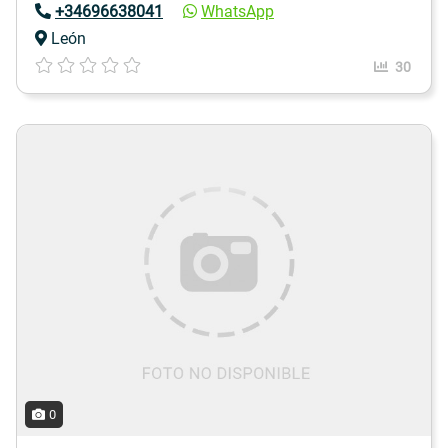
+34696638041
WhatsApp
León
30
0