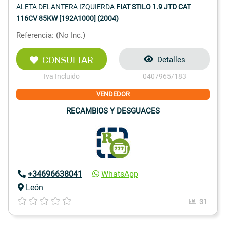
ALETA DELANTERA IZQUIERDA
FIAT STILO 1.9 JTD CAT
116CV 85KW [192A1000] (2004)
Referencia: (No Inc.)
CONSULTAR
Detalles
Iva Incluido
0407965/183
VENDEDOR
RECAMBIOS Y DESGUACES
+34696638041
WhatsApp
León
31