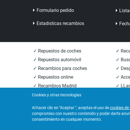
Formulario pedido
Lista
Estadisticas recambios
Fech
✓ Repuestos de coches
✓ Reca
✓ Repuestos automóvil
✓ Busc
✓ Recambios para coches
✓ Des
✓ Repuestos online
✓ Acce
✓ Recambios Madrid
✓ LLan
✓ Recambios Valencia
✓ Reca
Cookies y otras tecnologías
Al hacer clic en "Aceptar ", aceptas el uso de
cookies de 
compromiso con nuestro contenido y poder darte anunci
© 2026
Central Desguaces Europiezas
.Todos los 
consentimiento en cualquier momento.