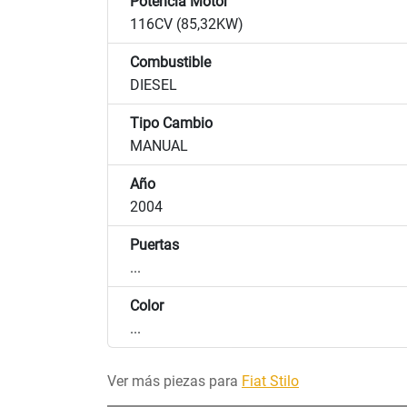
Potencia Motor
116CV (85,32KW)
Combustible
DIESEL
Tipo Cambio
MANUAL
Año
2004
Puertas
...
Color
...
Ver más piezas para
Fiat Stilo