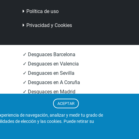
Política de uso
Privacidad y Cookies
✓ Desguaces Barcelona
✓ Desguaces en Valencia
✓ Desguaces en Sevilla
✓ Desguaces en A Coruña
✓ Desguaces en Madrid
✓ Informacion Desguaces
ACEPTAR
experiencia de navegación, analizar y medir tu grado de
dades de elección y las cookies. Puede retirar su