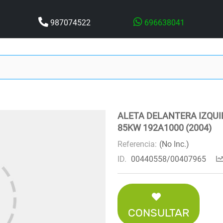
987074522
696638041
ALETA DELANTERA IZQUIE
85KW 192A1000 (2004)
Referencia:
(No Inc.)
ID.
00440558/00407965
CONSULTAR