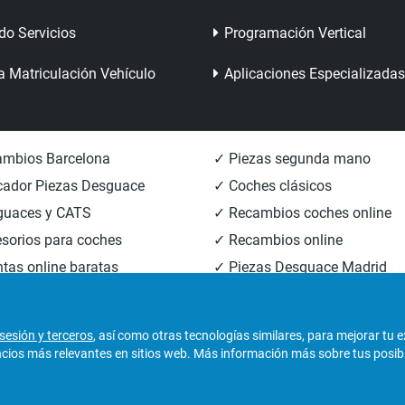
do Servicios
Programación Vertical
a Matriculación Vehículo
Aplicaciones Especializadas
mbios Barcelona
✓ Piezas segunda mano
ador Piezas Desguace
✓ Coches clásicos
guaces y CATS
✓ Recambios coches online
sorios para coches
✓ Recambios online
tas online baratas
✓ Piezas Desguace Madrid
mbios carrocería
✓ Piezas Desguace Valencia
sesión y terceros
, así como otras tecnologías similares, para mejorar tu 
os más relevantes en sitios web. Más información más sobre tus posibili
derechos reservados.