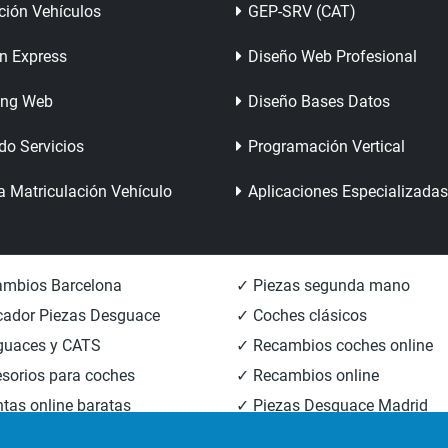
ción Vehículos
GEP-SRV (CAT)
n Express
Diseño Web Profesional
ing Web
Diseño Bases Datos
do Servicios
Programación Vertical
a Matriculación Vehículo
Aplicaciones Especializadas
mbios Barcelona
✓ Piezas segunda mano
ador Piezas Desguace
✓ Coches clásicos
guaces y CATS
✓ Recambios coches online
sorios para coches
✓ Recambios online
tas online baratas
✓ Piezas Desguace Madrid
mbios carrocería
✓ Piezas Desguace Valencia