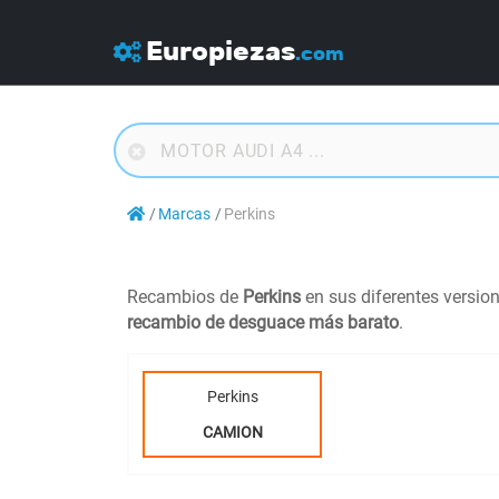
Europiezas
.com
Marcas
Perkins
Recambios de
Perkins
en sus diferentes versio
recambio de desguace más barato
.
Perkins
CAMION