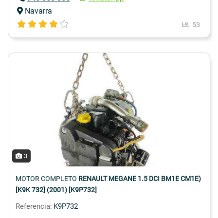
Navarra
53
3
MOTOR COMPLETO
RENAULT MEGANE 1.5 DCI BM1E CM1E)
[K9K 732] (2001) [K9P732]
Referencia:
K9P732