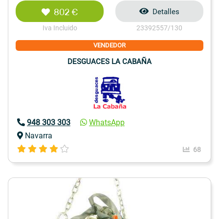
802 €
Detalles
Iva Incluido
23392557/130
VENDEDOR
DESGUACES LA CABAÑA
948 303 303
WhatsApp
Navarra
68