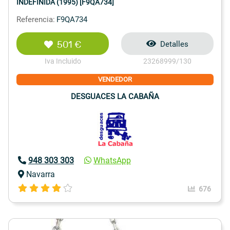
INDEFINIDA (1995) [F9QA734]
Referencia:
F9QA734
501 €
Detalles
Iva Incluido
23268999/130
VENDEDOR
DESGUACES LA CABAÑA
948 303 303
WhatsApp
Navarra
676