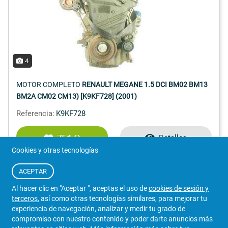
4
MOTOR COMPLETO
RENAULT MEGANE 1.5 DCI BM02 BM13
BM2A CM02 CM13) [K9KF728] (2001)
Referencia:
K9KF728
751 €
Detalles
Cookies y otras tecnologías
Iva Incluido
22730992/130
ACEPTAR
VENDEDOR
Al hacer clic en "Aceptar ", aceptas el uso de
cookies de sesión y
DESGUACES LA CABAÑA
terceros
, así como otras tecnologías similares, para mejorar tu
experiencia de navegación, analizar y medir tu grado de
compromiso con nuestro contenido y poder darte anuncios más