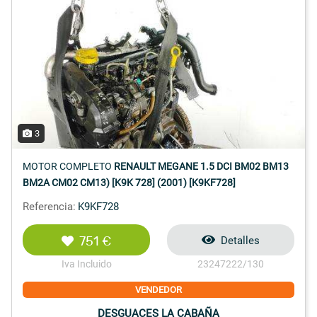
3
MOTOR COMPLETO
RENAULT MEGANE 1.5 DCI BM02 BM13
BM2A CM02 CM13) [K9K 728] (2001) [K9KF728]
Referencia:
K9KF728
751 €
Detalles
Iva Incluido
23247222/130
VENDEDOR
DESGUACES LA CABAÑA