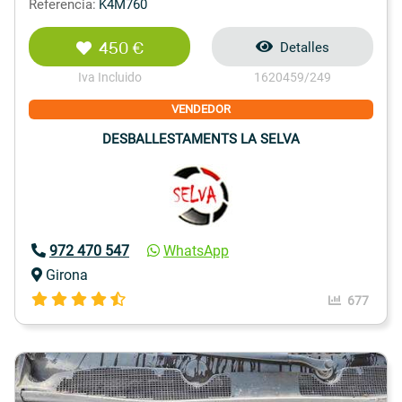
Referencia:
K4M760
450 €
Detalles
Iva Incluido
1620459/249
VENDEDOR
DESBALLESTAMENTS LA SELVA
972 470 547
WhatsApp
Girona
677