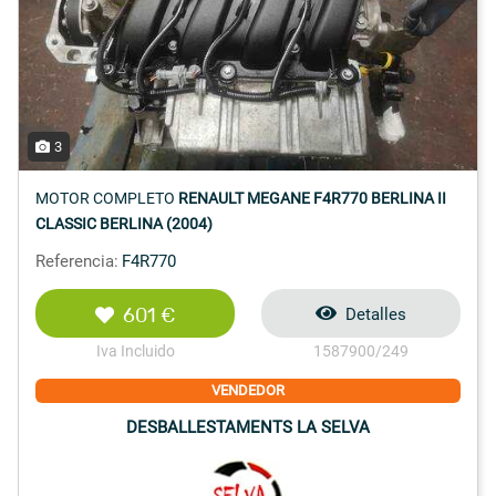
3
MOTOR COMPLETO
RENAULT MEGANE F4R770 BERLINA II
CLASSIC BERLINA (2004)
Referencia:
F4R770
601 €
Detalles
Iva Incluido
1587900/249
VENDEDOR
DESBALLESTAMENTS LA SELVA