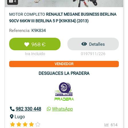
4
MOTOR COMPLETO
RENAULT MEGANE BUSINESS BERLINA
90CV 66KW III BERLINA 5 P [K9K834] (2013)
Referencia:
K9K834
968 €
Detalles
Iva Incluido
0197911/226
VENDEDOR
DESGUACES LA PRADERA
982 330 448
WhatsApp
Lugo
614