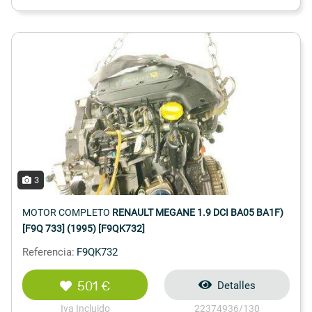
3
MOTOR COMPLETO
RENAULT MEGANE 1.9 DCI BA05 BA1F)
[F9Q 733] (1995) [F9QK732]
Referencia:
F9QK732
501 €
Detalles
Iva Incluido
22374936/130