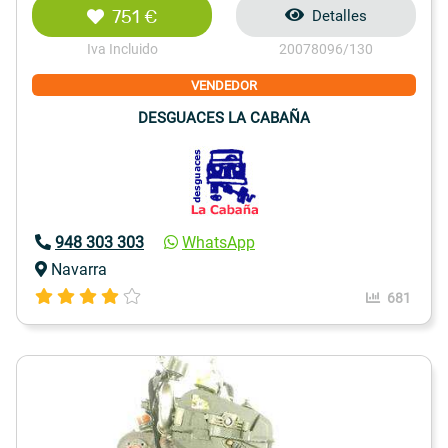
751 €
Detalles
Iva Incluido
20078096/130
VENDEDOR
DESGUACES LA CABAÑA
948 303 303
WhatsApp
Navarra
681