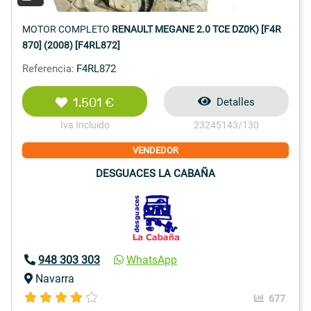
MOTOR COMPLETO
RENAULT MEGANE 2.0 TCE DZ0K) [F4R
870] (2008) [F4RL872]
Referencia:
F4RL872
1.501 €
Detalles
Iva Incluido
23245143/130
VENDEDOR
DESGUACES LA CABAÑA
948 303 303
WhatsApp
Navarra
677