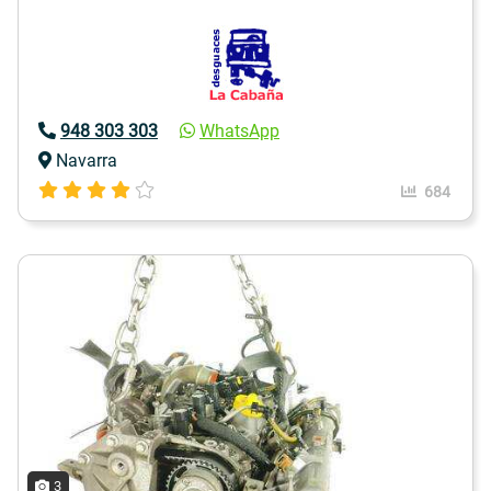
948 303 303
WhatsApp
Navarra
684
3