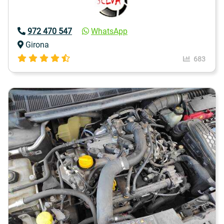
972 470 547
WhatsApp
Girona
683