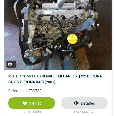
3
MOTOR COMPLETO
RENAULT MEGANE F9Q732 BERLINA I
FASE 2 BERLINA BA0) (2001)
Referencia:
F9Q732
241 €
Detalles
Iva Incluido
1645444/249