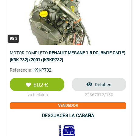
3
MOTOR COMPLETO
RENAULT MEGANE 1.5 DCI BM1E CM1E)
[K9K 732] (2001) [K9KP732]
Referencia:
K9KP732
802 €
Detalles
Iva Incluido
22367372/130
VENDEDOR
DESGUACES LA CABAÑA