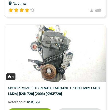
Navarra
680
4
MOTOR COMPLETO
RENAULT MEGANE 1.5 DCI LM02 LM13
LM2A) [K9K 728] (2003) [K9KF728]
Referencia:
K9KF728