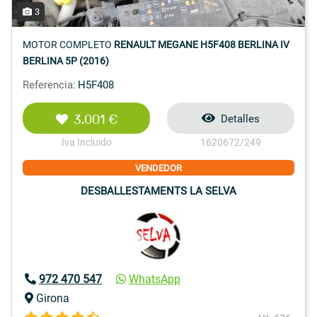
3
MOTOR COMPLETO
RENAULT MEGANE H5F408 BERLINA IV
BERLINA 5P (2016)
Referencia:
H5F408
3.001 €
Detalles
Iva Incluido
1620672/249
VENDEDOR
DESBALLESTAMENTS LA SELVA
972 470 547
WhatsApp
Girona