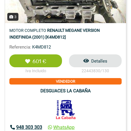
3
MOTOR COMPLETO
RENAULT MEGANE VERSION
INDEFINIDA (2001) [K4MD812]
Referencia:
K4MD812
601 €
Detalles
Iva Incluido
22443830/130
VENDEDOR
DESGUACES LA CABAÑA
948 303 303
WhatsApp