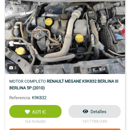
3
MOTOR COMPLETO
RENAULT MEGANE K9K832 BERLINA III
BERLINA 5P (2010)
Referencia:
K9K832
601 €
Detalles
Iva Incluido
1617788/249