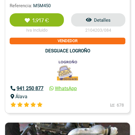
Referencia:
M5M450
1.917 €
Detalles
Iva Incluido
2104203/084
VENDEDOR
DESGUACE LOGROÑO
941 250 877
WhatsApp
Álava
678