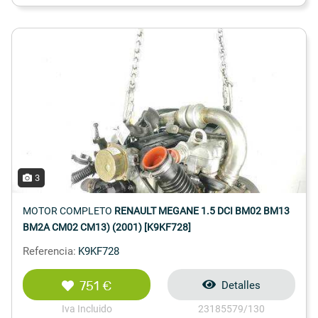
3
MOTOR COMPLETO
RENAULT MEGANE 1.5 DCI BM02 BM13
BM2A CM02 CM13) (2001) [K9KF728]
Referencia:
K9KF728
751 €
Detalles
Iva Incluido
23185579/130