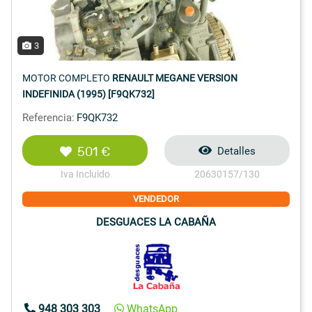
3
MOTOR COMPLETO
RENAULT MEGANE VERSION
INDEFINIDA (1995) [F9QK732]
Referencia:
F9QK732
501 €
Detalles
Iva Incluido
20630157/130
VENDEDOR
DESGUACES LA CABAÑA
948 303 303
WhatsApp