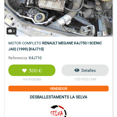
3
MOTOR COMPLETO
RENAULT MEGANE K4J750 I SCENIC
JA0) (1999) [K4J710]
Referencia:
K4J710
300 €
Detalles
Iva Incluido
1551653/249
VENDEDOR
DESBALLESTAMENTS LA SELVA