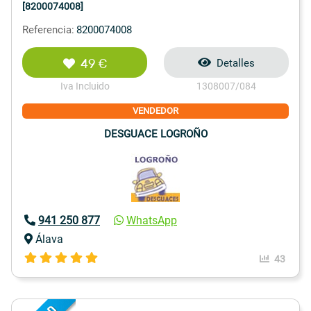
[8200074008]
Referencia:
8200074008
49 €
Detalles
Iva Incluido
1308007/084
VENDEDOR
DESGUACE LOGROÑO
941 250 877
WhatsApp
Álava
43