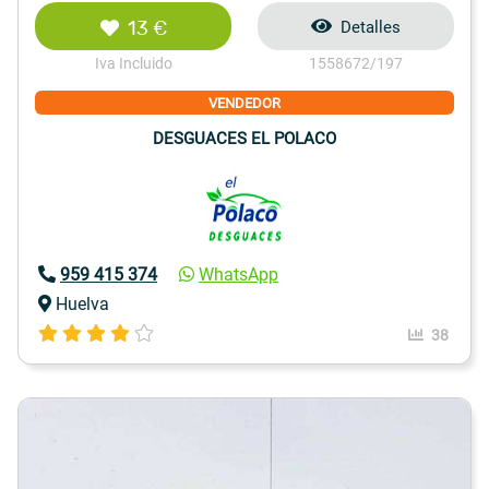
13 €
Detalles
Iva Incluido
1558672/197
VENDEDOR
DESGUACES EL POLACO
959 415 374
WhatsApp
Huelva
38