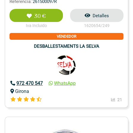
Referencia:
261500097R
30 €
Detalles
Iva Incluido
1620654/249
VENDEDOR
DESBALLESTAMENTS LA SELVA
972 470 547
WhatsApp
Girona
21