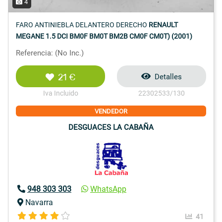
4
FARO ANTINIEBLA DELANTERO DERECHO
RENAULT
MEGANE 1.5 DCI BM0F BM0T BM2B CM0F CM0T) (2001)
Referencia: (No Inc.)
21 €
Detalles
Iva Incluido
22302533/130
VENDEDOR
DESGUACES LA CABAÑA
948 303 303
WhatsApp
Navarra
41