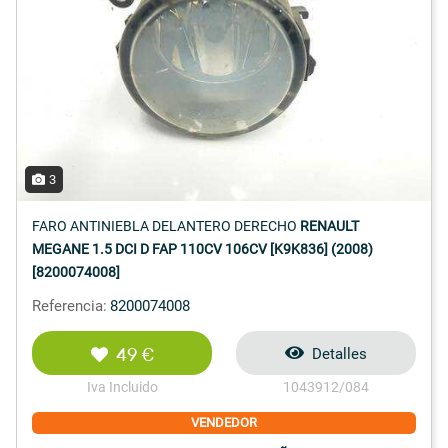
3
FARO ANTINIEBLA DELANTERO DERECHO
RENAULT
MEGANE 1.5 DCI D FAP 110CV 106CV [K9K836] (2008)
[8200074008]
Referencia:
8200074008
49 €
Detalles
Iva Incluido
1043912/084
VENDEDOR