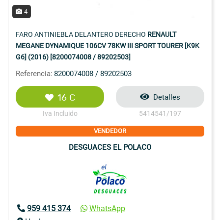
4
FARO ANTINIEBLA DELANTERO DERECHO
RENAULT
MEGANE DYNAMIQUE 106CV 78KW III SPORT TOURER [K9K
G6] (2016) [8200074008 / 89202503]
Referencia:
8200074008 / 89202503
16 €
Detalles
Iva Incluido
5414541/197
VENDEDOR
DESGUACES EL POLACO
959 415 374
WhatsApp