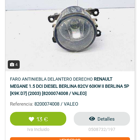
4
FARO ANTINIEBLA DELANTERO DERECHO
RENAULT
MEGANE 1.5 DCI DIESEL BERLINA 82CV 60KW II BERLINA 5P
[K9K D7] (2003) [8200074008 / VALEO]
Referencia:
8200074008 / VALEO
13 €
Detalles
Iva Incluido
0508732/197