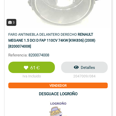
3
FARO ANTINIEBLA DELANTERO DERECHO
RENAULT
MEGANE 1.5 DCI D FAP 110CV 74KW [K9K836] (2008)
[8200074008]
Referencia:
8200074008
61 €
Detalles
Iva Incluido
2047009/084
VENDEDOR
DESGUACE LOGROÑO