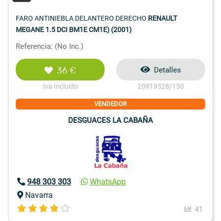
FARO ANTINIEBLA DELANTERO DERECHO
RENAULT
MEGANE 1.5 DCI BM1E CM1E) (2001)
Referencia: (No Inc.)
36 €
Detalles
Iva Incluido
20919528/130
VENDEDOR
DESGUACES LA CABAÑA
948 303 303
WhatsApp
Navarra
41