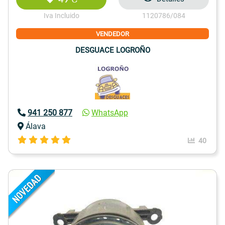
Iva Incluido
1120786/084
VENDEDOR
DESGUACE LOGROÑO
941 250 877
WhatsApp
Álava
40