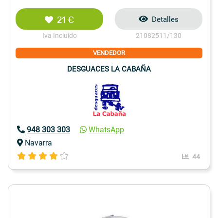
21 €
Detalles
Iva Incluido
21082511/130
VENDEDOR
DESGUACES LA CABAÑA
948 303 303
WhatsApp
Navarra
44