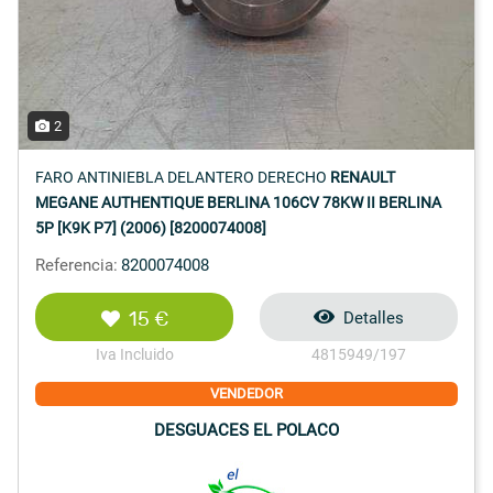
2
FARO ANTINIEBLA DELANTERO DERECHO
RENAULT
MEGANE AUTHENTIQUE BERLINA 106CV 78KW II BERLINA
5P [K9K P7] (2006) [8200074008]
Referencia:
8200074008
15 €
Detalles
Iva Incluido
4815949/197
VENDEDOR
DESGUACES EL POLACO