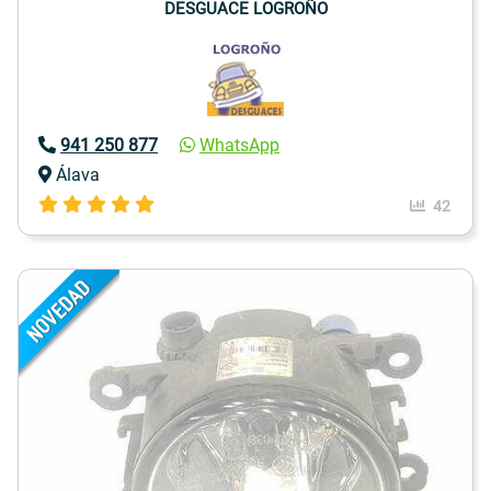
DESGUACE LOGROÑO
941 250 877
WhatsApp
Álava
42