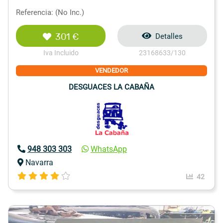
Referencia: (No Inc.)
301 €
Detalles
Iva Incluido
23168633/130
VENDEDOR
DESGUACES LA CABAÑA
948 303 303
WhatsApp
Navarra
42