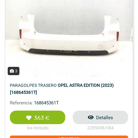
3
PARAGOLPES TRASERO
OPEL ASTRA EDITION (2023)
[168645361T]
Referencia:
168645361T
363 €
Detalles
Iva Incluido
2285698/084