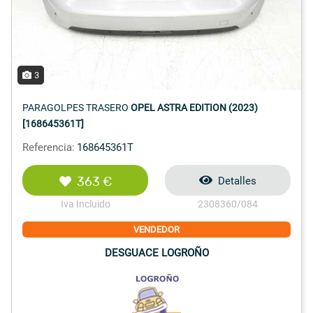
3
PARAGOLPES TRASERO
OPEL ASTRA EDITION (2023)
[168645361T]
Referencia:
168645361T
363 €
Detalles
Iva Incluido
2308360/084
VENDEDOR
DESGUACE LOGROÑO