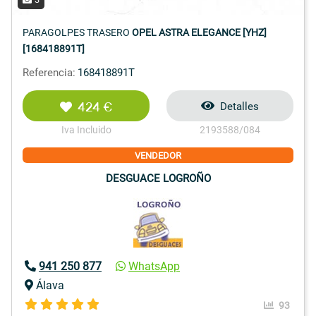
PARAGOLPES TRASERO
OPEL ASTRA ELEGANCE [YHZ]
[168418891T]
Referencia:
168418891T
424 €
Detalles
Iva Incluido
2193588/084
VENDEDOR
DESGUACE LOGROÑO
941 250 877
WhatsApp
Álava
93