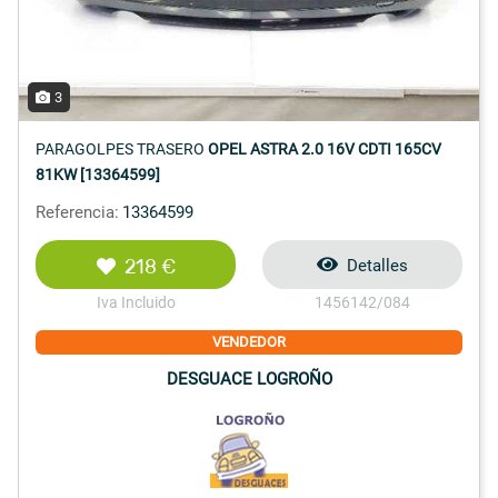
3
PARAGOLPES TRASERO
OPEL ASTRA 2.0 16V CDTI 165CV
81KW [13364599]
Referencia:
13364599
218 €
Detalles
Iva Incluido
1456142/084
VENDEDOR
DESGUACE LOGROÑO