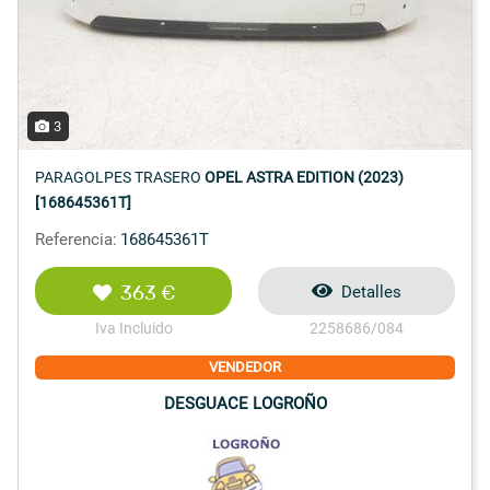
3
PARAGOLPES TRASERO
OPEL ASTRA EDITION (2023)
[168645361T]
Referencia:
168645361T
363 €
Detalles
Iva Incluido
2258686/084
VENDEDOR
DESGUACE LOGROÑO