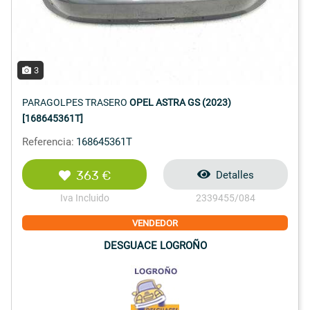
3
PARAGOLPES TRASERO
OPEL ASTRA GS (2023)
[168645361T]
Referencia:
168645361T
363 €
Detalles
Iva Incluido
2339455/084
VENDEDOR
DESGUACE LOGROÑO