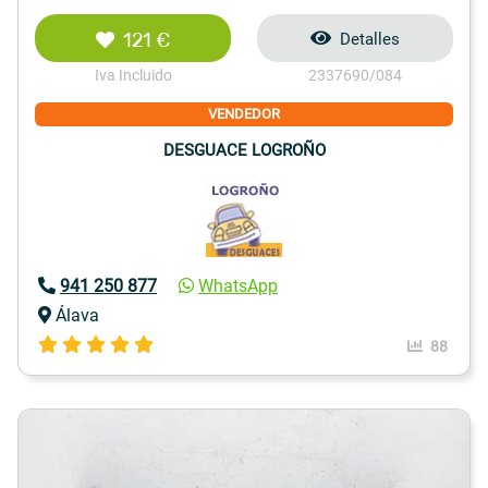
121 €
Detalles
Iva Incluido
2337690/084
VENDEDOR
DESGUACE LOGROÑO
941 250 877
WhatsApp
Álava
88