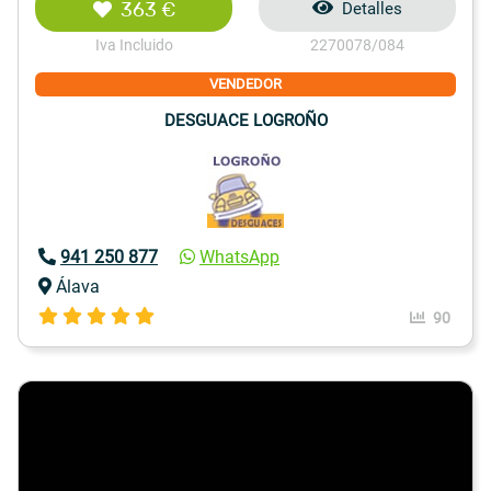
363 €
Detalles
Iva Incluido
2270078/084
VENDEDOR
DESGUACE LOGROÑO
941 250 877
WhatsApp
Álava
90