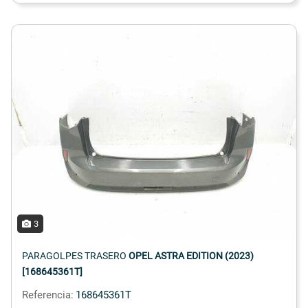
3
PARAGOLPES TRASERO
OPEL ASTRA EDITION (2023)
[168645361T]
Referencia:
168645361T