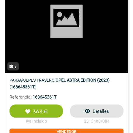
3
PARAGOLPES TRASERO
OPEL ASTRA EDITION (2023)
[168645361T]
Referencia:
168645361T
363 €
Detalles
Iva Incluido
2313488/084
VENDEDOR