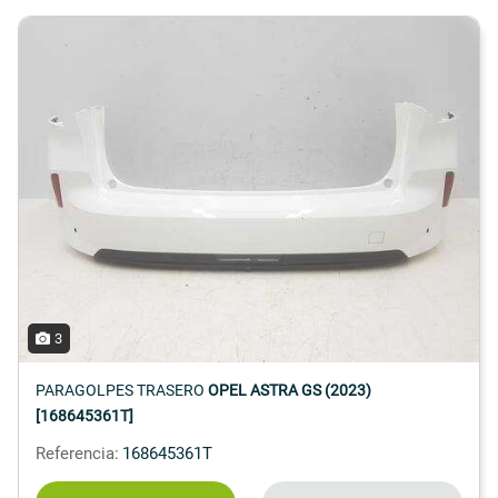
3
PARAGOLPES TRASERO
OPEL ASTRA GS (2023)
[168645361T]
Referencia:
168645361T