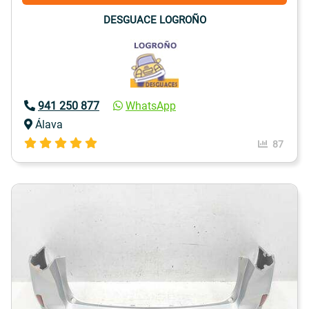
DESGUACE LOGROÑO
941 250 877
WhatsApp
Álava
87