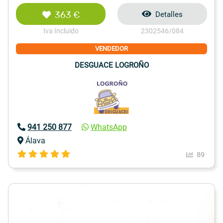
363 €
Detalles
Iva Incluido
2302546/084
VENDEDOR
DESGUACE LOGROÑO
941 250 877
WhatsApp
Álava
89