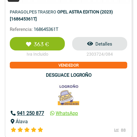
PARAGOLPES TRASERO
OPEL ASTRA EDITION (2023)
[168645361T]
Referencia:
168645361T
363 €
Detalles
Iva Incluido
2303724/084
VENDEDOR
DESGUACE LOGROÑO
941 250 877
WhatsApp
Álava
88