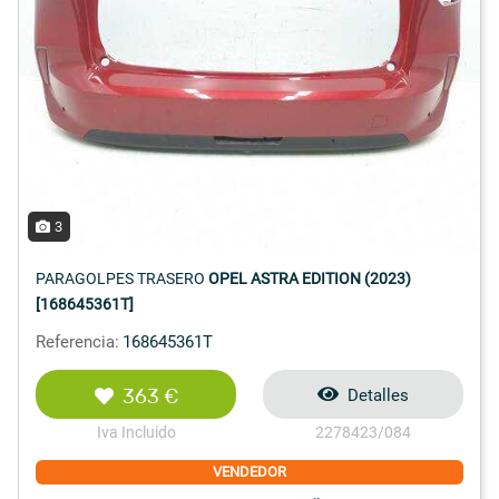
3
PARAGOLPES TRASERO
OPEL ASTRA EDITION (2023)
[168645361T]
Referencia:
168645361T
363 €
Detalles
Iva Incluido
2278423/084
VENDEDOR