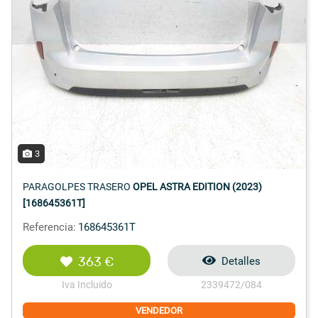
3
PARAGOLPES TRASERO
OPEL ASTRA EDITION (2023)
[168645361T]
Referencia:
168645361T
363 €
Detalles
Iva Incluido
2339472/084
VENDEDOR