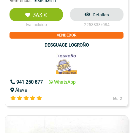
Referencia:
168645361T
363 €
Detalles
Iva Incluido
2253838/084
VENDEDOR
DESGUACE LOGROÑO
941 250 877
WhatsApp
Álava
2