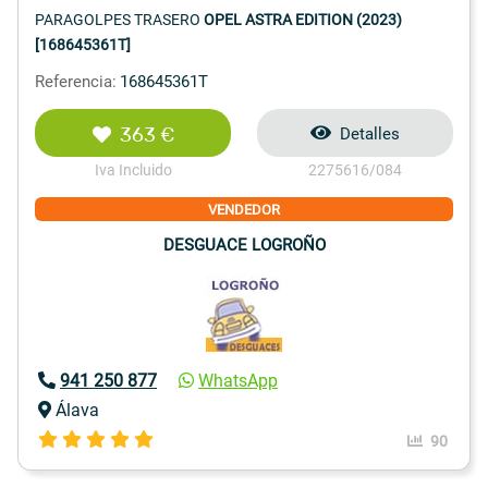
PARAGOLPES TRASERO
OPEL ASTRA EDITION (2023)
[168645361T]
Referencia:
168645361T
363 €
Detalles
Iva Incluido
2275616/084
VENDEDOR
DESGUACE LOGROÑO
941 250 877
WhatsApp
Álava
90