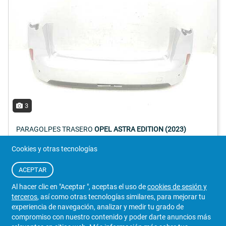
3
PARAGOLPES TRASERO
OPEL ASTRA EDITION (2023)
[168645361T]
Cookies y otras tecnologías
Referencia:
168645361T
ACEPTAR
363 €
Detalles
Al hacer clic en "Aceptar ", aceptas el uso de
cookies de sesión y
terceros
, así como otras tecnologías similares, para mejorar tu
Iva Incluido
2298831/084
experiencia de navegación, analizar y medir tu grado de
compromiso con nuestro contenido y poder darte anuncios más
VENDEDOR