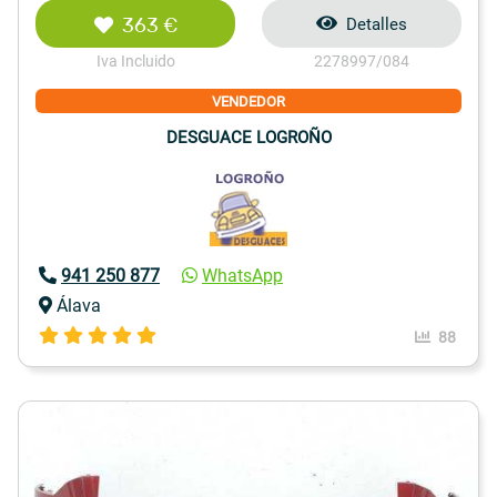
363 €
Detalles
Iva Incluido
2278997/084
VENDEDOR
DESGUACE LOGROÑO
941 250 877
WhatsApp
Álava
88