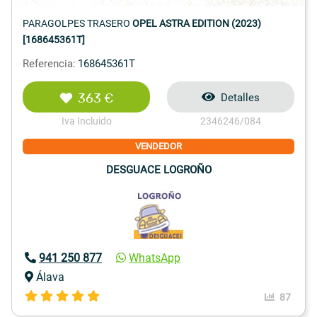
PARAGOLPES TRASERO
OPEL ASTRA EDITION (2023)
[168645361T]
Referencia:
168645361T
363 €
Detalles
Iva Incluido
2346246/084
VENDEDOR
DESGUACE LOGROÑO
941 250 877
WhatsApp
Álava
87