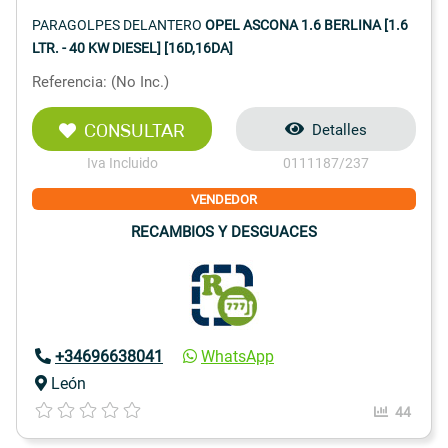
PARAGOLPES DELANTERO
OPEL ASCONA 1.6 BERLINA [1.6
LTR. - 40 KW DIESEL] [16D,16DA]
Referencia: (No Inc.)
CONSULTAR
Detalles
Iva Incluido
0111187/237
VENDEDOR
RECAMBIOS Y DESGUACES
+34696638041
WhatsApp
León
44