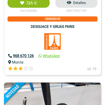
726 €
Detalles
Iva Incluido
0061505/165
VENDEDOR
DESGUACE Y GRUAS PARIS
968 670 126
WhatsApp
Murcia
73