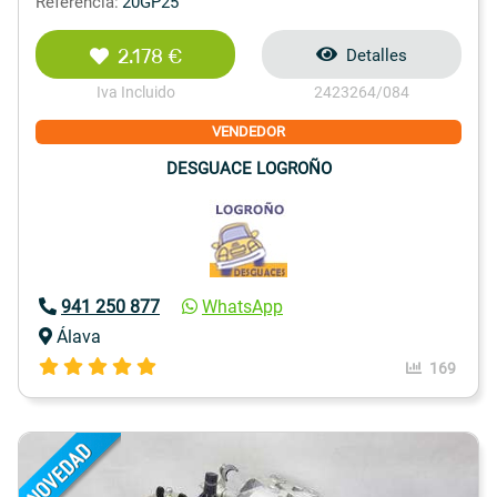
Referencia:
20GP25
2.178 €
Detalles
Iva Incluido
2423264/084
VENDEDOR
DESGUACE LOGROÑO
941 250 877
WhatsApp
Álava
169