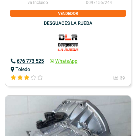
Iva Incluido
0097156/244
VENDEDOR
DESGUACES LA RUEDA
676 773 525
WhatsApp
Toledo
39