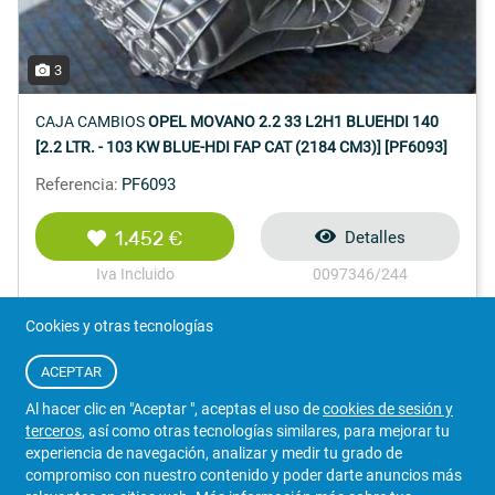
3
CAJA CAMBIOS
OPEL MOVANO 2.2 33 L2H1 BLUEHDI 140
[2.2 LTR. - 103 KW BLUE-HDI FAP CAT (2184 CM3)] [PF6093]
Referencia:
PF6093
1.452 €
Detalles
Iva Incluido
0097346/244
VENDEDOR
Cookies y otras tecnologías
DESGUACES LA RUEDA
ACEPTAR
Al hacer clic en "Aceptar ", aceptas el uso de
cookies de sesión y
terceros
, así como otras tecnologías similares, para mejorar tu
experiencia de navegación, analizar y medir tu grado de
compromiso con nuestro contenido y poder darte anuncios más
676 773 525
WhatsApp