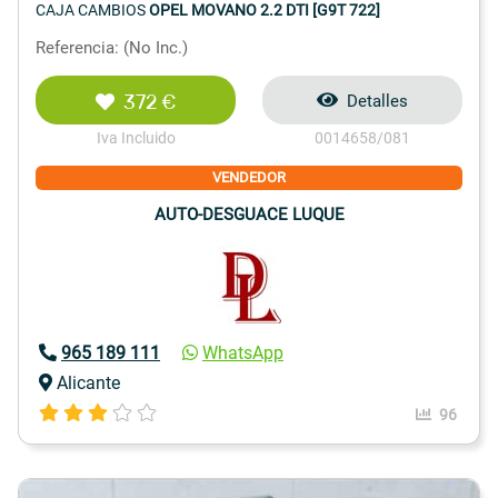
CAJA CAMBIOS
OPEL MOVANO 2.2 DTI [G9T 722]
Referencia: (No Inc.)
372 €
Detalles
Iva Incluido
0014658/081
VENDEDOR
AUTO-DESGUACE LUQUE
965 189 111
WhatsApp
Alicante
96