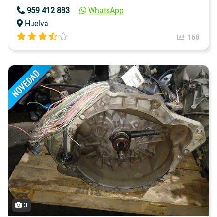
959 412 883
WhatsApp
Huelva
168
3