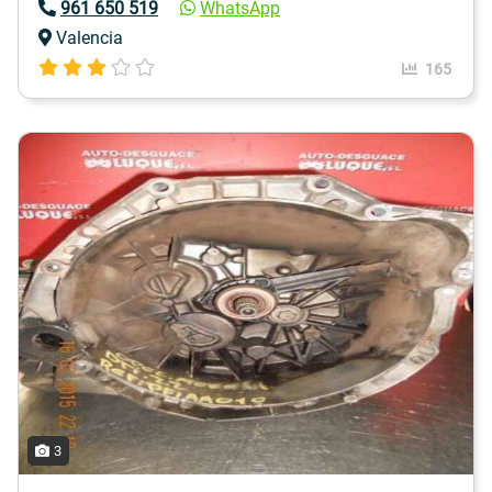
961 650 519
WhatsApp
Valencia
165
3