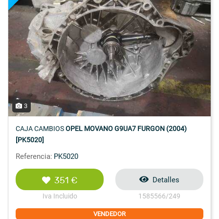
3
CAJA CAMBIOS
OPEL MOVANO G9UA7 FURGON (2004)
[PK5020]
Referencia:
PK5020
351 €
Detalles
Iva Incluido
1585566/249
VENDEDOR