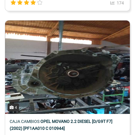
174
4
CAJA CAMBIOS
OPEL MOVANO 2.2 DIESEL [D/G9T F7]
(2002) [PF1AA010 C 010944]