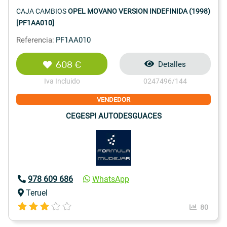
CAJA CAMBIOS
OPEL MOVANO VERSION INDEFINIDA (1998)
[PF1AA010]
Referencia:
PF1AA010
608 €
Detalles
Iva Incluido
0247496/144
VENDEDOR
CEGESPI AUTODESGUACES
978 609 686
WhatsApp
Teruel
80