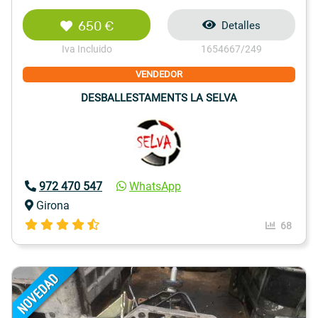
650 €
Detalles
Iva Incluido
1654667/249
VENDEDOR
DESBALLESTAMENTS LA SELVA
972 470 547
WhatsApp
Girona
68