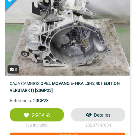
3
CAJA CAMBIOS
OPEL MOVANO E- HKA L3H2 40T EDITION
VERSTARKT) [20GP23]
Referencia:
20GP23
2.904 €
Detalles
Iva Incluido
2328704/084