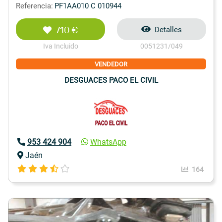
Referencia:
PF1AA010 C 010944
710 €
Detalles
Iva Incluido
0051231/049
VENDEDOR
DESGUACES PACO EL CIVIL
953 424 904
WhatsApp
Jaén
164