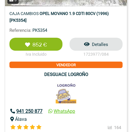
CAJA CAMBIOS
OPEL MOVANO 1.9 CDTI 80CV (1996)
[PK5354]
Referencia:
PK5354
852 €
Detalles
Iva Incluido
1723977/084
VENDEDOR
DESGUACE LOGROÑO
941 250 877
WhatsApp
Álava
164