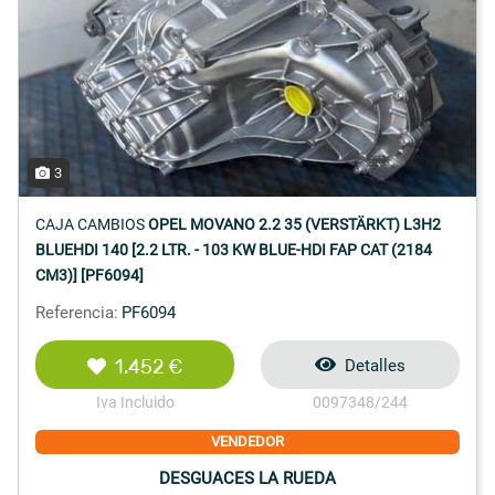
3
CAJA CAMBIOS
OPEL MOVANO 2.2 35 (VERSTÄRKT) L3H2
BLUEHDI 140 [2.2 LTR. - 103 KW BLUE-HDI FAP CAT (2184
CM3)] [PF6094]
Referencia:
PF6094
1.452 €
Detalles
Iva Incluido
0097348/244
VENDEDOR
DESGUACES LA RUEDA