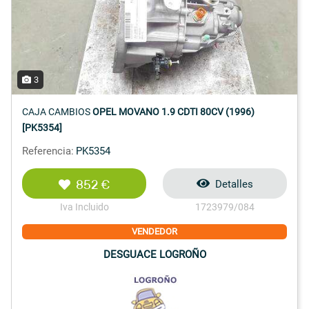
3
CAJA CAMBIOS
OPEL MOVANO 1.9 CDTI 80CV (1996)
[PK5354]
Referencia:
PK5354
852 €
Detalles
Iva Incluido
1723979/084
VENDEDOR
DESGUACE LOGROÑO