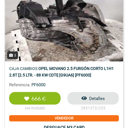
3
CAJA CAMBIOS
OPEL MOVANO 2.5 FURGÓN CORTO L1H1
2.8T [2.5 LTR. - 88 KW CDTI] [G9UA6] [PF6000]
Referencia:
PF6000
666 €
Detalles
Iva Incluido
2931372/225
VENDEDOR
DESGUACE N3 CARD