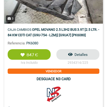
3
CAJA CAMBIOS
OPEL MOVANO 2.5 L3H2 BUS 3.9T [2.5 LTR. -
84 KW CDTI CAT (G9U-754 - LZM)] [G9UA7] [PK6080]
Referencia:
PK6080
847 €
Detalles
Iva Incluido
2934314/225
VENDEDOR
DESGUACE N3 CARD