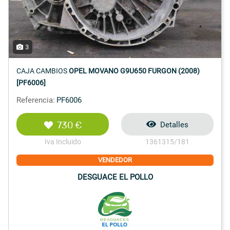
3
CAJA CAMBIOS
OPEL MOVANO G9U650 FURGON (2008)
[PF6006]
Referencia:
PF6006
730 €
Detalles
Iva Incluido
1361315/181
VENDEDOR
DESGUACE EL POLLO