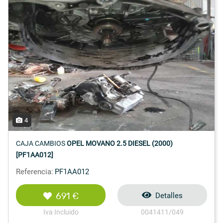
4
CAJA CAMBIOS
OPEL MOVANO 2.5 DIESEL (2000)
[PF1AA012]
Referencia:
PF1AA012
691 €
Detalles
Iva Incluido
0041411/049