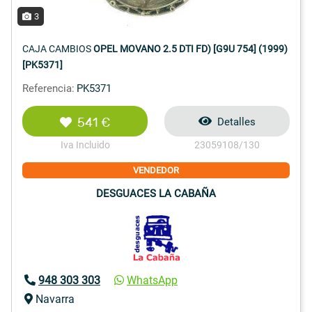
3
CAJA CAMBIOS
OPEL MOVANO 2.5 DTI FD) [G9U 754] (1999)
[PK5371]
Referencia:
PK5371
541 €
Detalles
Iva Incluido
23059108/130
VENDEDOR
DESGUACES LA CABAÑA
948 303 303
WhatsApp
Navarra