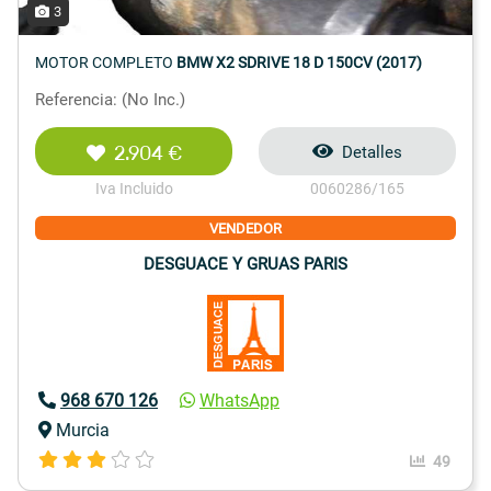
3
MOTOR COMPLETO
BMW X2 SDRIVE 18 D 150CV (2017)
Referencia: (No Inc.)
2.904 €
Detalles
Iva Incluido
0060286/165
VENDEDOR
DESGUACE Y GRUAS PARIS
968 670 126
WhatsApp
Murcia
49