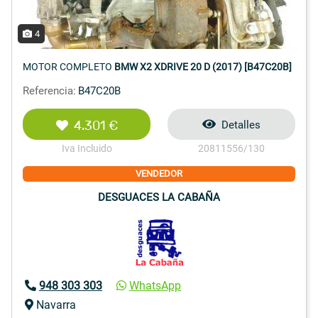
4
MOTOR COMPLETO
BMW X2 XDRIVE 20 D (2017) [B47C20B]
Referencia:
B47C20B
4.301 €
Detalles
Iva Incluido
20811556/130
VENDEDOR
DESGUACES LA CABAÑA
948 303 303
WhatsApp
Navarra