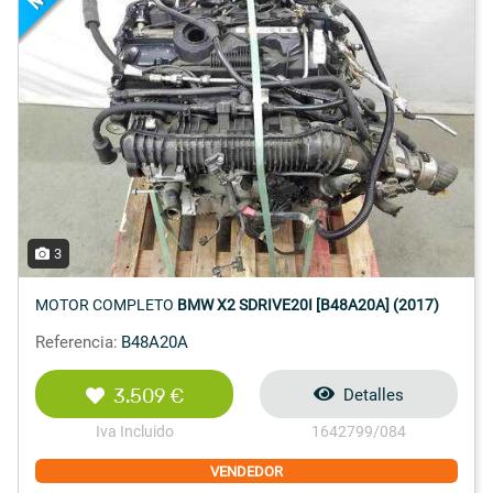
3
MOTOR COMPLETO
BMW X2 SDRIVE20I [B48A20A] (2017)
Referencia:
B48A20A
3.509 €
Detalles
Iva Incluido
1642799/084
VENDEDOR