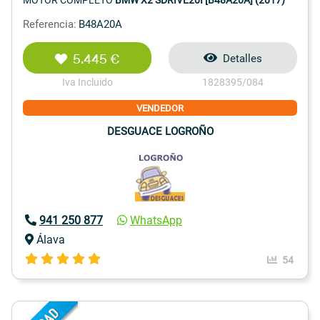
MOTOR COMPLETO
BMW X2 SDRIVE20I [B48A20A] (2017)
Referencia:
B48A20A
5.445 €
Detalles
Iva Incluido
1828395/084
VENDEDOR
DESGUACE LOGROÑO
941 250 877
WhatsApp
Álava
54