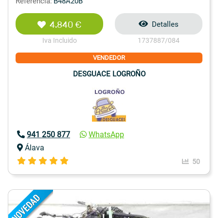
Referencia:
B48A20B
4.840 €
Detalles
Iva Incluido
1737887/084
VENDEDOR
DESGUACE LOGROÑO
941 250 877
WhatsApp
Álava
50