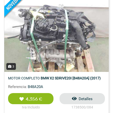
3
MOTOR COMPLETO
BMW X2 SDRIVE20I [B48A20A] (2017)
Referencia:
B48A20A
4.356 €
Detalles
Iva Incluido
1738500/084