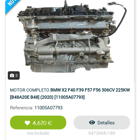
3
MOTOR COMPLETO
BMW X2 F40 F39 F57 F56 306CV 225KW
[B48A20E B48] (2020) [11005A07793]
Referencia:
11005A07793
4.670 €
Detalles
Iva Incluido
0473668/189