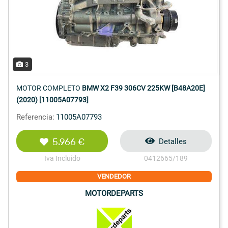
3
MOTOR COMPLETO
BMW X2 F39 306CV 225KW [B48A20E]
(2020) [11005A07793]
Referencia:
11005A07793
5.966 €
Detalles
Iva Incluido
0412665/189
VENDEDOR
MOTORDEPARTS