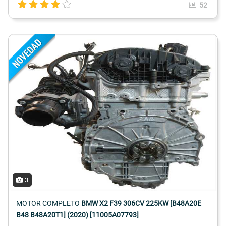
52
3
MOTOR COMPLETO
BMW X2 F39 306CV 225KW [B48A20E
B48 B48A20T1] (2020) [11005A07793]