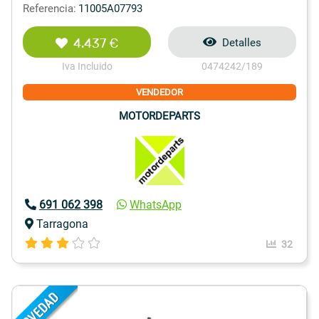
Referencia:
11005A07793
4.437 €
Detalles
Iva Incluido
0474242/189
VENDEDOR
MOTORDEPARTS
691 062 398
WhatsApp
Tarragona
32