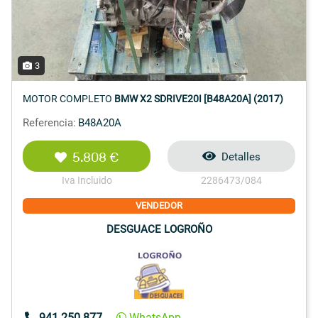
3
MOTOR COMPLETO
BMW X2 SDRIVE20I [B48A20A] (2017)
Referencia:
B48A20A
5.808 €
Detalles
Iva Incluido
2286473/084
VENDEDOR
DESGUACE LOGROÑO
941 250 877
WhatsApp