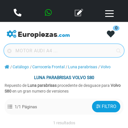
0
Europiezas
.com
Catálogo
Carrocería Frontal
Luna parabrisas
Volvo
LUNA PARABRISAS
VOLVO S80
Repuesto de
Luna parabrisas
procedente de desguace para
Volvo
S80
en un gran numero de versiones
FILTRO
1/1 Páginas
1 resultados