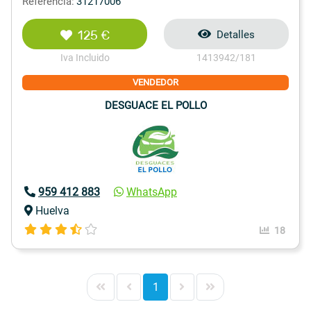
Referencia:
31217006
125 €
Detalles
Iva Incluido
1413942/181
VENDEDOR
DESGUACE EL POLLO
959 412 883
WhatsApp
Huelva
18
1