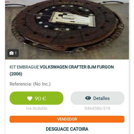
1
KIT EMBRAGUE
VOLKSWAGEN CRAFTER BJM FURGON
(2006)
Referencia: (No Inc.)
90 €
Detalles
Iva Incluido
0464586/219
VENDEDOR
DESGUACE CATOIRA