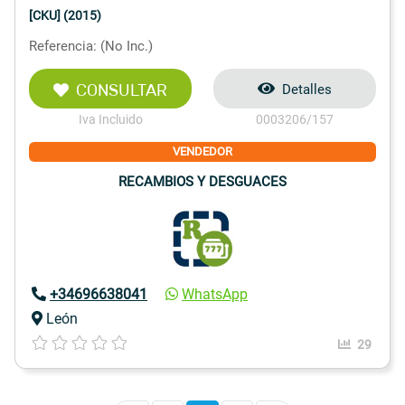
[CKU] (2015)
Referencia: (No Inc.)
CONSULTAR
Detalles
Iva Incluido
0003206/157
VENDEDOR
RECAMBIOS Y DESGUACES
+34696638041
WhatsApp
León
29