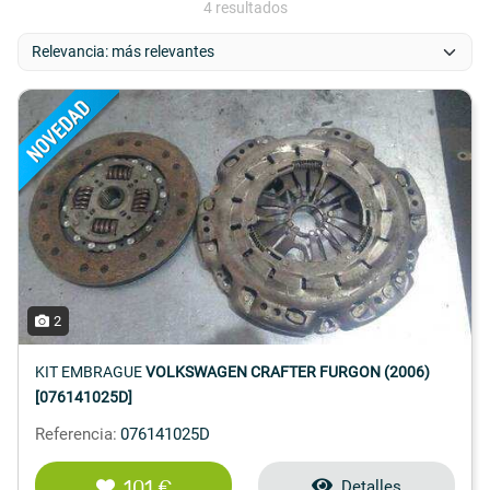
4 resultados
2
KIT EMBRAGUE
VOLKSWAGEN CRAFTER FURGON (2006)
[076141025D]
Referencia:
076141025D
101 €
Detalles