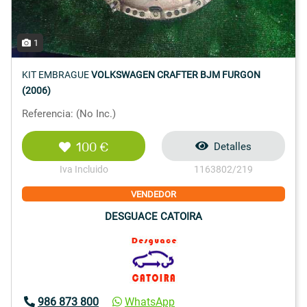
1
KIT EMBRAGUE
VOLKSWAGEN CRAFTER BJM FURGON
(2006)
Referencia: (No Inc.)
100 €
Detalles
Iva Incluido
1163802/219
VENDEDOR
DESGUACE CATOIRA
986 873 800
WhatsApp