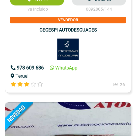
Iva Incluido
0092805/144
VENDEDOR
CEGESPI AUTODESGUACES
978 609 686
WhatsApp
Teruel
26