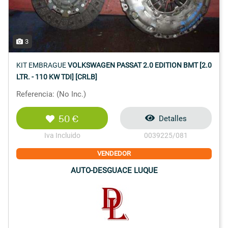
3
KIT EMBRAGUE
VOLKSWAGEN PASSAT 2.0 EDITION BMT [2.0
LTR. - 110 KW TDI] [CRLB]
Referencia: (No Inc.)
50 €
Detalles
Iva Incluido
0039225/081
VENDEDOR
AUTO-DESGUACE LUQUE