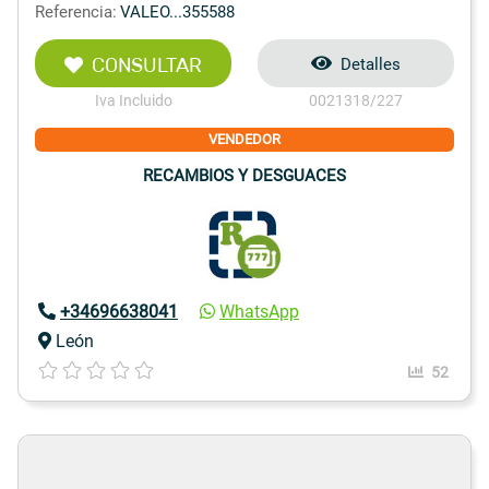
Referencia:
VALEO...355588
CONSULTAR
Detalles
Iva Incluido
0021318/227
VENDEDOR
RECAMBIOS Y DESGUACES
+34696638041
WhatsApp
León
52