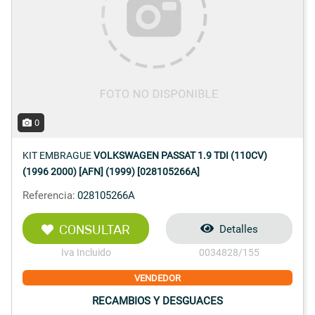
0
KIT EMBRAGUE
VOLKSWAGEN PASSAT 1.9 TDI (110CV)
(1996 2000) [AFN] (1999) [028105266A]
Referencia:
028105266A
CONSULTAR
Detalles
Iva Incluido
0034828/155
VENDEDOR
RECAMBIOS Y DESGUACES