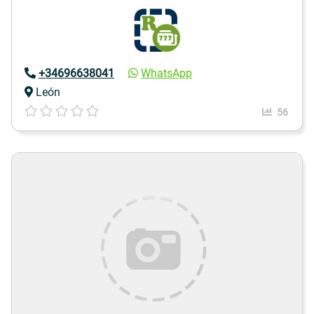
+34696638041
WhatsApp
León
56