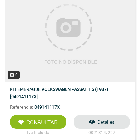
0
KIT EMBRAGUE
VOLKSWAGEN PASSAT 1.6 (1987)
[049141117X]
Referencia:
049141117X
CONSULTAR
Detalles
Iva Incluido
0021314/227