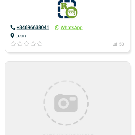
+34696638041
WhatsApp
León
50