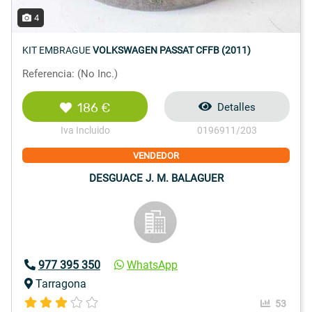
4
KIT EMBRAGUE
VOLKSWAGEN PASSAT CFFB (2011)
Referencia: (No Inc.)
186 €
Detalles
Iva Incluido
0196911/203
VENDEDOR
DESGUACE J. M. BALAGUER
977 395 350
WhatsApp
Tarragona
53