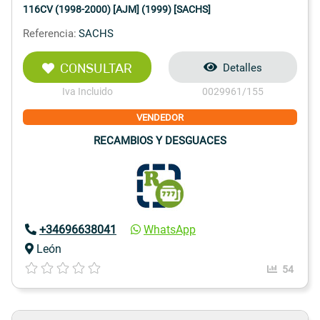
116CV (1998-2000) [AJM] (1999) [SACHS]
Referencia:
SACHS
CONSULTAR
Detalles
Iva Incluido
0029961/155
VENDEDOR
RECAMBIOS Y DESGUACES
+34696638041
WhatsApp
León
54