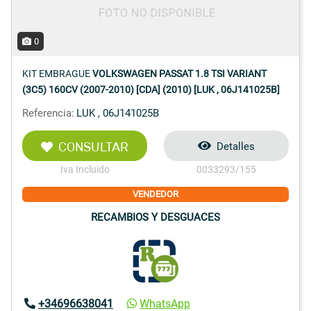
0
KIT EMBRAGUE
VOLKSWAGEN PASSAT 1.8 TSI VARIANT
(3C5) 160CV (2007-2010) [CDA] (2010) [LUK , 06J141025B]
Referencia:
LUK , 06J141025B
CONSULTAR
Detalles
Iva Incluido
0033293/155
VENDEDOR
RECAMBIOS Y DESGUACES
+34696638041
WhatsApp