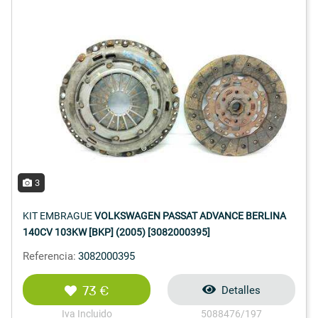
3
KIT EMBRAGUE
VOLKSWAGEN PASSAT ADVANCE BERLINA
140CV 103KW [BKP] (2005) [3082000395]
Referencia:
3082000395
73 €
Detalles
Iva Incluido
5088476/197