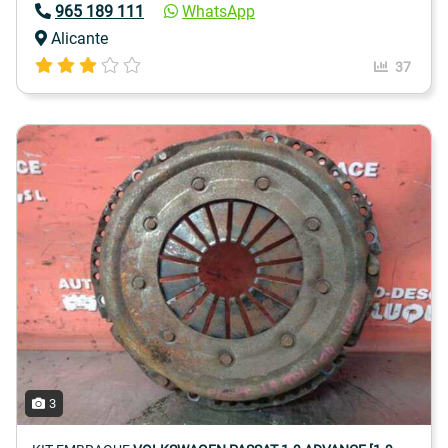
965 189 111
WhatsApp
Alicante
37
3