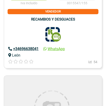
Iva Incluido
0015547/155
VENDEDOR
RECAMBIOS Y DESGUACES
+34696638041
WhatsApp
León
54