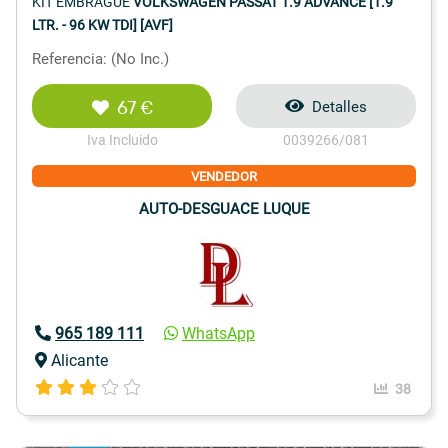
KIT EMBRAGUE
VOLKSWAGEN PASSAT 1.9 ADVANCE [1.9
LTR. - 96 KW TDI] [AVF]
Referencia: (No Inc.)
67 €
Detalles
Iva Incluido
0039266/081
VENDEDOR
AUTO-DESGUACE LUQUE
965 189 111
WhatsApp
Alicante
38