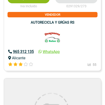
Iva Incluido
0291329/273
VENDEDOR
AUTORECICLA Y GRÚAS RS
965 312 135
WhatsApp
Alicante
55