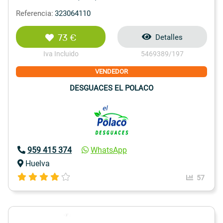
Referencia:
323064110
73 €
Detalles
Iva Incluido
5469389/197
VENDEDOR
DESGUACES EL POLACO
959 415 374
WhatsApp
Huelva
57