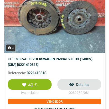
3
KIT EMBRAGUE
VOLKSWAGEN PASSAT 2.0 TDI (140CV)
[CBA] [022141031S]
Referencia:
022141031S
42 €
Detalles
Iva Incluido
0039232/081
VENDEDOR