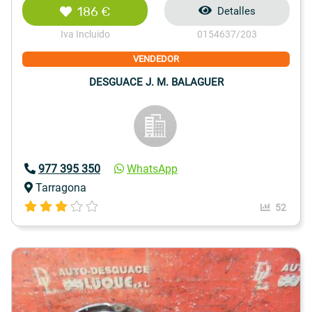
186 €
Detalles
Iva Incluido
0154637/203
VENDEDOR
DESGUACE J. M. BALAGUER
977 395 350
WhatsApp
Tarragona
52