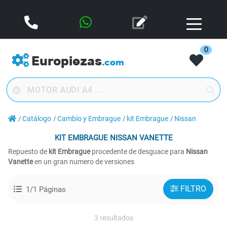
0
Europiezas
.com
Catálogo
Cambio y Embrague
kit Embrague
Nissan
KIT EMBRAGUE
NISSAN VANETTE
Repuesto de
kit Embrague
procedente de desguace para
Nissan
Vanette
en un gran numero de versiones
FILTRO
1/1 Páginas
3 resultados