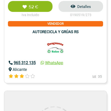
52 €
Detalles
Iva Incluido
0190519/273
VENDEDOR
AUTORECICLA Y GRÚAS RS
965 312 135
WhatsApp
Alicante
35