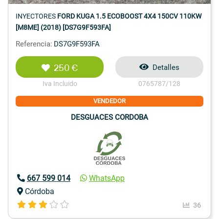
INYECTORES
FORD KUGA 1.5 ECOBOOST 4X4 150CV 110KW
[M8ME] (2018) [DS7G9F593FA]
Referencia:
DS7G9F593FA
250 €
Detalles
Iva Incluido
0765787/128
VENDEDOR
DESGUACES CORDOBA
667 599 014
WhatsApp
Córdoba
36