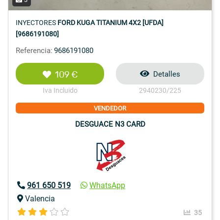
INYECTORES
FORD KUGA TITANIUM 4X2 [UFDA]
[9686191080]
Referencia:
9686191080
109 €
Detalles
Iva Incluido
2940230/225
VENDEDOR
DESGUACE N3 CARD
961 650 519
WhatsApp
Valencia
35