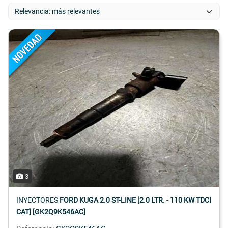
3
INYECTORES
FORD KUGA 2.0 ST-LINE [2.0 LTR. - 110 KW TDCI
CAT] [GK2Q9K546AC]