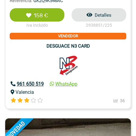
Referencia:
GK2Q9K546AC
158 €
Detalles
Iva Incluido
2938851/225
VENDEDOR
DESGUACE N3 CARD
961 650 519
WhatsApp
Valencia
36