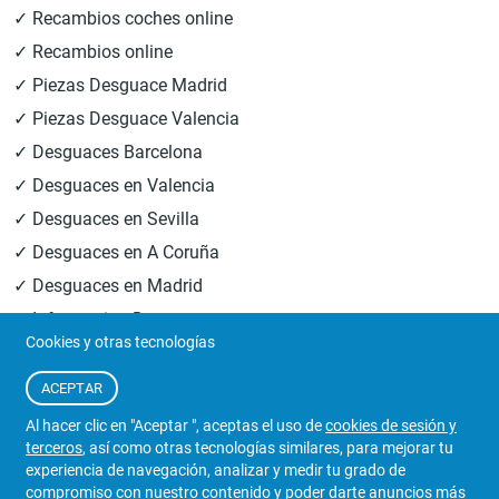
✓ Recambios coches online
✓ Recambios online
✓ Piezas Desguace Madrid
✓ Piezas Desguace Valencia
✓ Desguaces Barcelona
✓ Desguaces en Valencia
✓ Desguaces en Sevilla
✓ Desguaces en A Coruña
✓ Desguaces en Madrid
✓ Informacion Desguaces
Cookies y otras tecnologías
© 2026
Central Desguaces Europiezas
.Todos los derechos
ACEPTAR
reservados.
Al hacer clic en "Aceptar ", aceptas el uso de
cookies de sesión y
terceros
, así como otras tecnologías similares, para mejorar tu
experiencia de navegación, analizar y medir tu grado de
compromiso con nuestro contenido y poder darte anuncios más