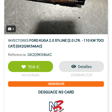
3
INYECTORES
FORD KUGA 2.0 ST-LINE [2.0 LTR. - 110 KW TDCI
CAT] [GK2Q9K546AC]
Referencia:
GK2Q9K546AC
158 €
Detalles
Iva Incluido
2938849/225
VENDEDOR
DESGUACE N3 CARD