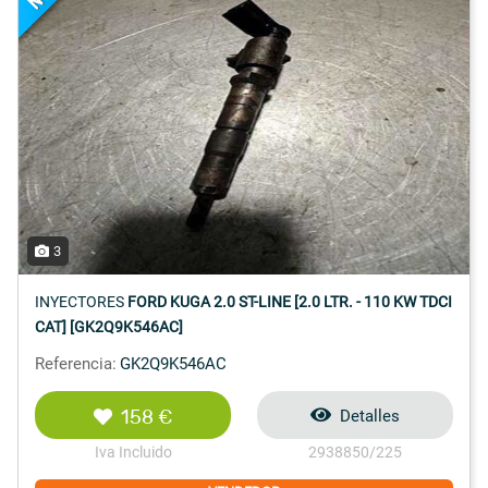
3
INYECTORES
FORD KUGA 2.0 ST-LINE [2.0 LTR. - 110 KW TDCI
CAT] [GK2Q9K546AC]
Referencia:
GK2Q9K546AC
158 €
Detalles
Iva Incluido
2938850/225