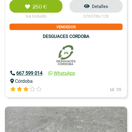
250 €
Detalles
Iva Incluido
0765786/128
VENDEDOR
DESGUACES CORDOBA
667 599 014
WhatsApp
Córdoba
35