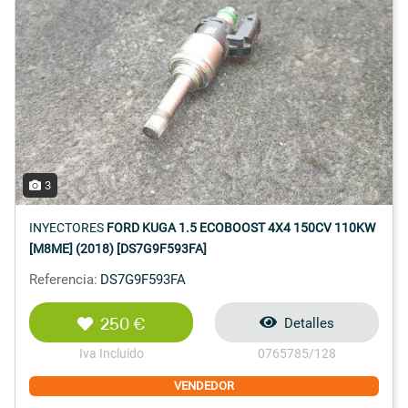
3
INYECTORES
FORD KUGA 1.5 ECOBOOST 4X4 150CV 110KW
[M8ME] (2018) [DS7G9F593FA]
Referencia:
DS7G9F593FA
250 €
Detalles
Iva Incluido
0765785/128
VENDEDOR