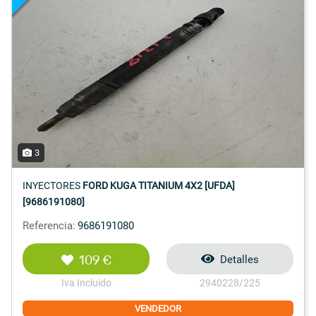
3
INYECTORES
FORD KUGA TITANIUM 4X2 [UFDA]
[9686191080]
Referencia:
9686191080
109 €
Detalles
Iva Incluido
2940228/225
VENDEDOR