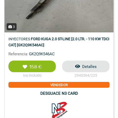
3
INYECTORES
FORD KUGA 2.0 ST-LINE [2.0 LTR. - 110 KW TDCI
CAT] [GK2Q9K546AC]
Referencia:
GK2Q9K546AC
158 €
Detalles
Iva Incluido
2940364/225
VENDEDOR
DESGUACE N3 CARD