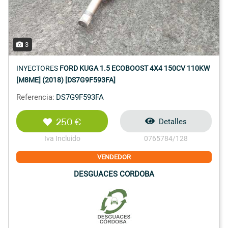
3
INYECTORES
FORD KUGA 1.5 ECOBOOST 4X4 150CV 110KW
[M8ME] (2018) [DS7G9F593FA]
Referencia:
DS7G9F593FA
250 €
Detalles
Iva Incluido
0765784/128
VENDEDOR
DESGUACES CORDOBA