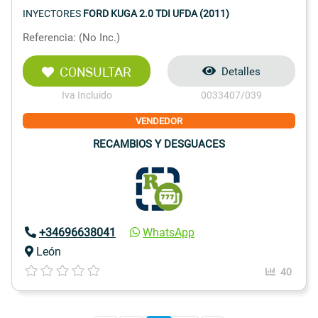
INYECTORES
FORD KUGA 2.0 TDI UFDA (2011)
Referencia: (No Inc.)
CONSULTAR
Detalles
Iva Incluido
0033407/039
VENDEDOR
RECAMBIOS Y DESGUACES
+34696638041
WhatsApp
León
40