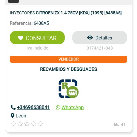
INYECTORES
CITROEN ZX 1.4 75CV [KDX] (1995) [6438A5]
Referencia:
6438A5
CONSULTAR
Detalles
Iva Incluido
0174421/040
VENDEDOR
RECAMBIOS Y DESGUACES
+34696638041
WhatsApp
León
41