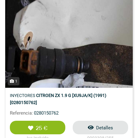
1
INYECTORES
CITROEN ZX 1.9 G [XU9JA/K] (1991)
[0280150762]
Referencia:
0280150762
25 €
Detalles
Iva Incluido
0003398/255