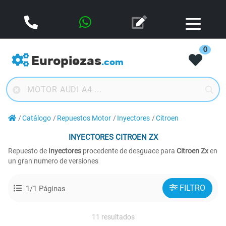
0
Europiezas
.com
Catálogo
Repuestos Motor
Inyectores
Citroen
INYECTORES
CITROEN ZX
Repuesto de
Inyectores
procedente de desguace para
Citroen Zx
en
un gran numero de versiones
FILTRO
1/1 Páginas
11 resultados