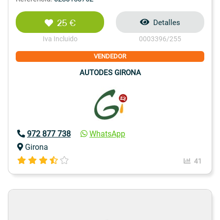
25 €
Detalles
Iva Incluido
0003396/255
VENDEDOR
AUTODES GIRONA
972 877 738
WhatsApp
Girona
41