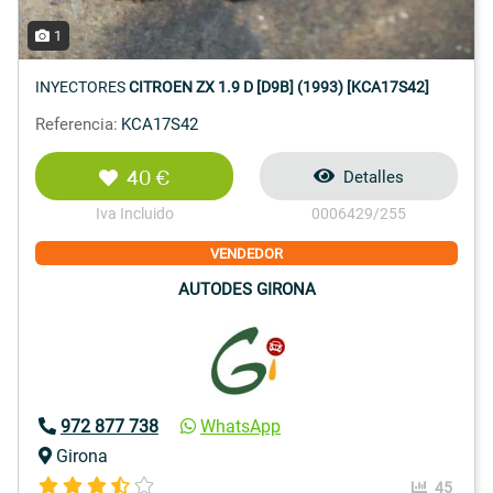
1
INYECTORES
CITROEN ZX 1.9 D [D9B] (1993) [KCA17S42]
Referencia:
KCA17S42
40 €
Detalles
Iva Incluido
0006429/255
VENDEDOR
AUTODES GIRONA
972 877 738
WhatsApp
Girona
45