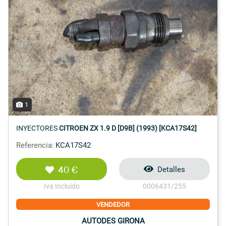
1
INYECTORES
CITROEN ZX 1.9 D [D9B] (1993) [KCA17S42]
Referencia:
KCA17S42
40 €
Detalles
Iva Incluido
0006431/255
VENDEDOR
AUTODES GIRONA