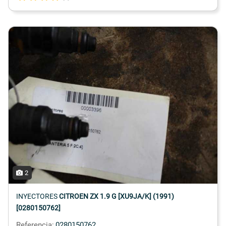
2
INYECTORES
CITROEN ZX 1.9 G [XU9JA/K] (1991)
[0280150762]
Referencia:
0280150762