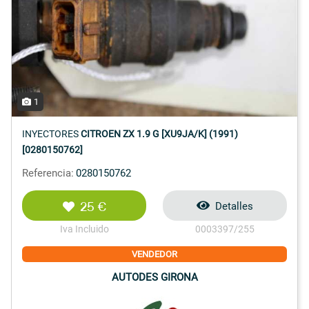
1
INYECTORES
CITROEN ZX 1.9 G [XU9JA/K] (1991)
[0280150762]
Referencia:
0280150762
25 €
Detalles
Iva Incluido
0003397/255
VENDEDOR
AUTODES GIRONA