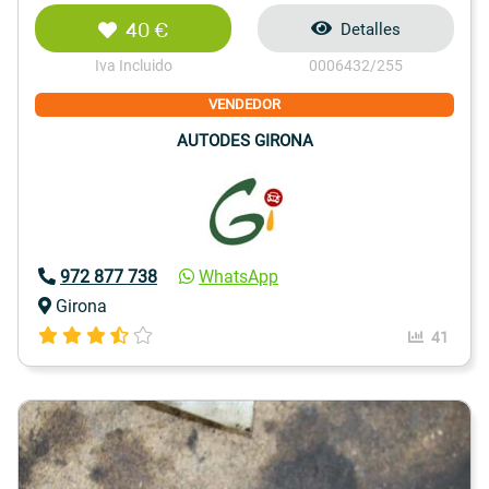
40 €
Detalles
Iva Incluido
0006432/255
VENDEDOR
AUTODES GIRONA
972 877 738
WhatsApp
Girona
41