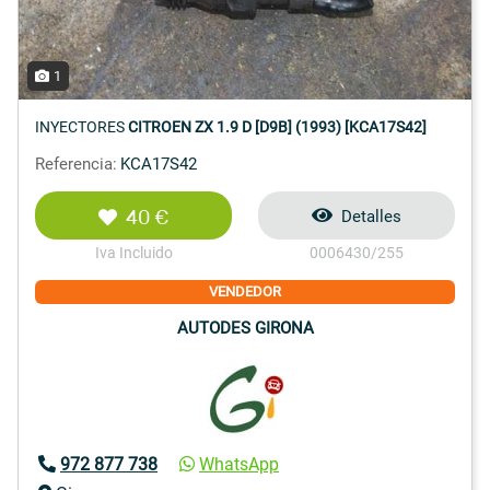
1
INYECTORES
CITROEN ZX 1.9 D [D9B] (1993) [KCA17S42]
Referencia:
KCA17S42
40 €
Detalles
Iva Incluido
0006430/255
VENDEDOR
AUTODES GIRONA
972 877 738
WhatsApp