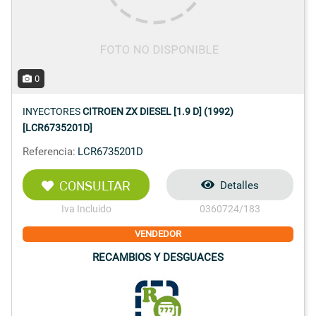
0
INYECTORES
CITROEN ZX DIESEL [1.9 D] (1992)
[LCR6735201D]
Referencia:
LCR6735201D
CONSULTAR
Detalles
Iva Incluido
0360724/183
VENDEDOR
RECAMBIOS Y DESGUACES