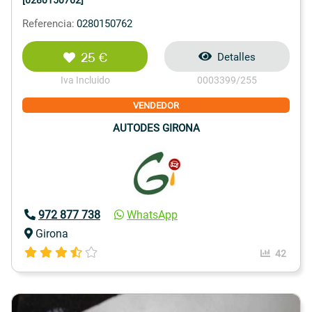
[0280150762]
Referencia:
0280150762
25 €
Detalles
Iva Incluido
0003399/255
VENDEDOR
AUTODES GIRONA
972 877 738
WhatsApp
Girona
42