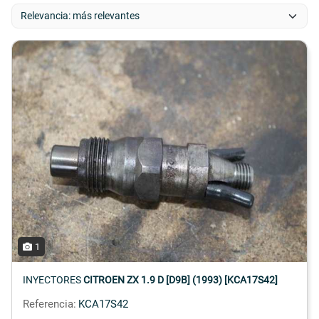
1
INYECTORES
CITROEN ZX 1.9 D [D9B] (1993) [KCA17S42]
Referencia:
KCA17S42