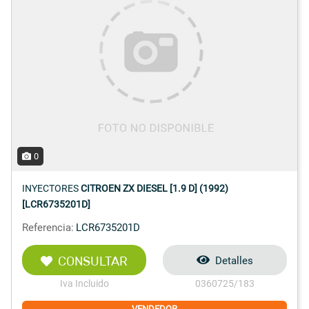
0
INYECTORES
CITROEN ZX DIESEL [1.9 D] (1992)
[LCR6735201D]
Referencia:
LCR6735201D
CONSULTAR
Detalles
Iva Incluido
0360725/183
VENDEDOR