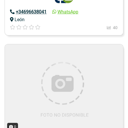
+34696638041
WhatsApp
León
40
0