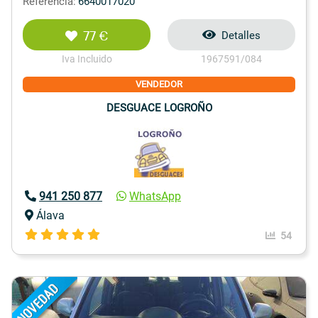
Referencia:
6640017020
77 €
Detalles
Iva Incluido
1967591/084
VENDEDOR
DESGUACE LOGROÑO
941 250 877
WhatsApp
Álava
54