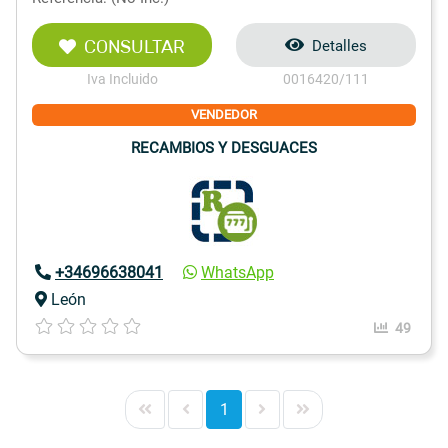
CONSULTAR
Detalles
Iva Incluido
0016420/111
VENDEDOR
RECAMBIOS Y DESGUACES
+34696638041
WhatsApp
León
49
1