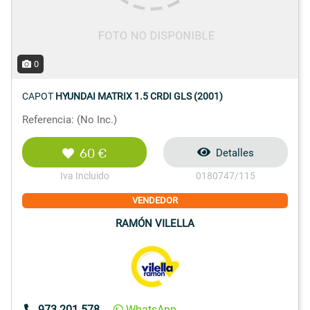
0
CAPOT
HYUNDAI MATRIX 1.5 CRDI GLS (2001)
Referencia: (No Inc.)
60 €
Detalles
Iva Incluido
0180747/115
VENDEDOR
RAMÓN VILELLA
973 201 578
WhatsApp