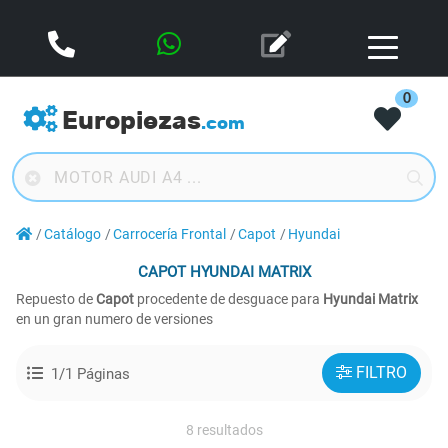
0
Europiezas
.com
Catálogo
Carrocería Frontal
Capot
Hyundai
CAPOT
HYUNDAI MATRIX
Repuesto de
Capot
procedente de desguace para
Hyundai Matrix
en un gran numero de versiones
FILTRO
1/1 Páginas
8 resultados