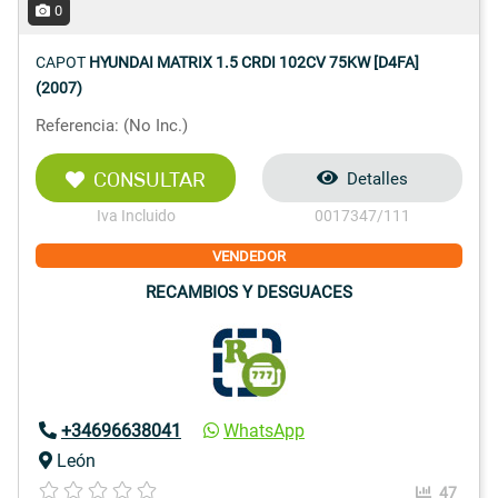
0
CAPOT
HYUNDAI MATRIX 1.5 CRDI 102CV 75KW [D4FA]
(2007)
Referencia: (No Inc.)
CONSULTAR
Detalles
Iva Incluido
0017347/111
VENDEDOR
RECAMBIOS Y DESGUACES
+34696638041
WhatsApp
León
47