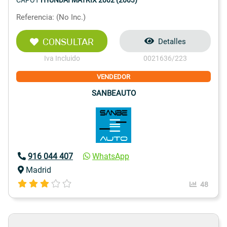
CAPOT
HYUNDAI MATRIX 2002 (2003)
Referencia: (No Inc.)
CONSULTAR
Detalles
Iva Incluido
0021636/223
VENDEDOR
SANBEAUTO
916 044 407
WhatsApp
Madrid
48