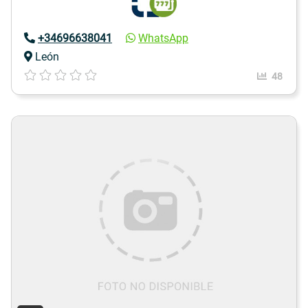
+34696638041
WhatsApp
León
48