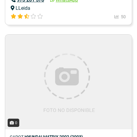
LLeida
50
0