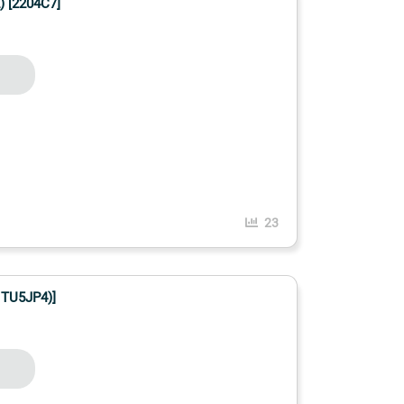
 [2204C7]
23
 TU5JP4)]