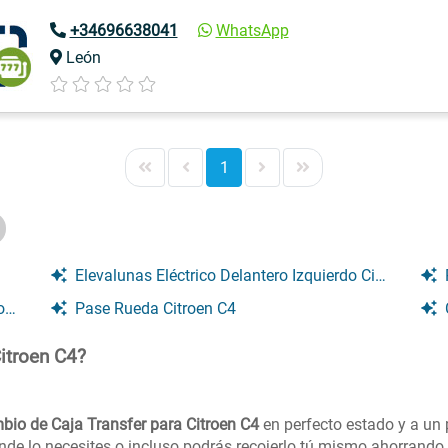
+34696638041
WhatsApp
León
1
Elevalunas Eléctrico Delantero Izquierdo Citroen C4
4
Pase Rueda Citroen C4
itroen C4?
bio de Caja Transfer para Citroen C4
en perfecto estado y a un 
onde lo necesites o incluso podrás recojerlo tú mismo ahorrando 