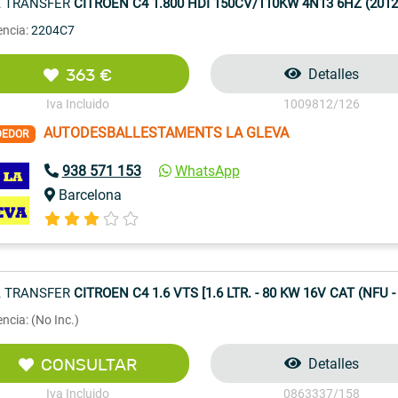
 TRANSFER
CITROEN C4 1.800 HDI 150CV/110KW 4N13 6HZ (2012)
encia:
2204C7
363 €
Detalles
Iva Incluido
1009812/126
AUTODESBALLESTAMENTS LA GLEVA
DEDOR
938 571 153
WhatsApp
Barcelona
 TRANSFER
CITROEN C4 1.6 VTS [1.6 LTR. - 80 KW 16V CAT (NFU -
ncia: (No Inc.)
CONSULTAR
Detalles
Iva Incluido
0863337/158