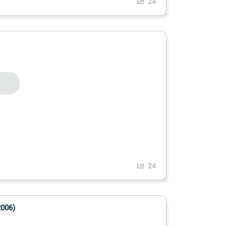
24
24
006)