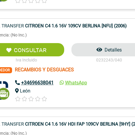
 TRANSFER
CITROEN C4 1.6 16V 109CV BERLINA [NFU] (2006)
ncia: (No Inc.)
CONSULTAR
Detalles
Iva Incluido
0232243/040
RECAMBIOS Y DESGUACES
DEDOR
+34696638041
WhatsApp
León
 TRANSFER
CITROEN C4 1.6 16V HDI FAP 109CV BERLINA [9HY] (2
ncia: (No Inc.)