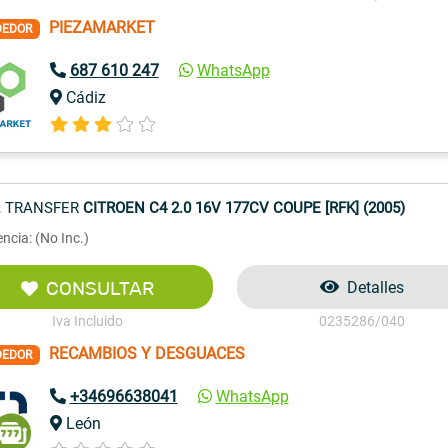
PIEZAMARKET
DEDOR
687 610 247
WhatsApp
Cádiz
 TRANSFER
CITROEN C4 2.0 16V 177CV COUPE [RFK] (2005)
ncia: (No Inc.)
CONSULTAR
Detalles
Iva Incluido
0235286/040
RECAMBIOS Y DESGUACES
DEDOR
+34696638041
WhatsApp
León