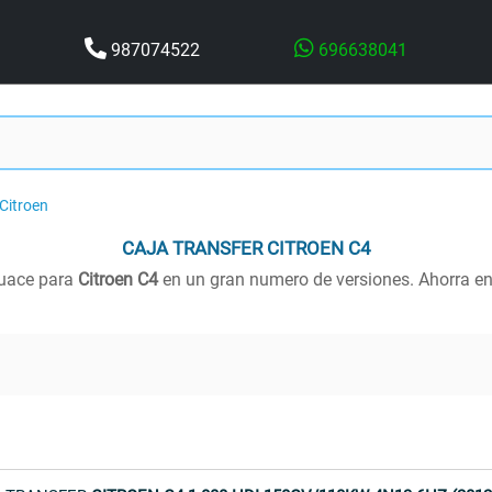
987074522
696638041
Citroen
CAJA TRANSFER
CITROEN C4
uace para
Citroen C4
en un gran numero de versiones. Ahorra e