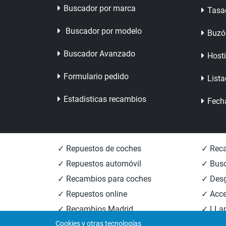
Buscador por marca
Tasa
Buscador por modelo
Buzó
Buscador Avanzado
Host
Formulario pedido
Lista
Estadisticas recambios
Fech
✓ Repuestos de coches
✓ Reca
✓ Repuestos automóvil
✓ Busc
✓ Recambios para coches
✓ Des
✓ Repuestos online
✓ Acce
✓ Recambios Madrid
✓ LLan
Cookies y otras tecnologías
✓ Recambios Valencia
✓ Reca