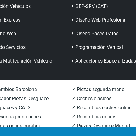
ción Vehículos
GEP-SRV (CAT)
n Express
Diseño Web Profesional
ing Web
Diseño Bases Datos
do Servicios
Programación Vertical
a Matriculación Vehículo
Aplicaciones Especializadas
mbios Barcelona
✓ Piezas segunda mano
ador Piezas Desguace
✓ Coches clásicos
guaces y CATS
✓ Recambios coches online
sorios para coches
✓ Recambios online
tas online baratas
✓ Piezas Desguace Madrid
mbios carrocería
✓ Piezas Desguace Valencia