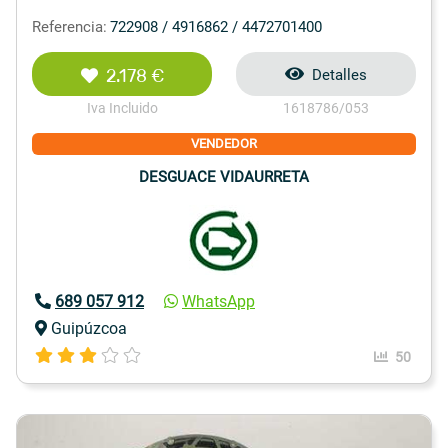
Referencia:
722908 / 4916862 / 4472701400
2.178 €
Detalles
Iva Incluido
1618786/053
VENDEDOR
DESGUACE VIDAURRETA
689 057 912
WhatsApp
Guipúzcoa
50