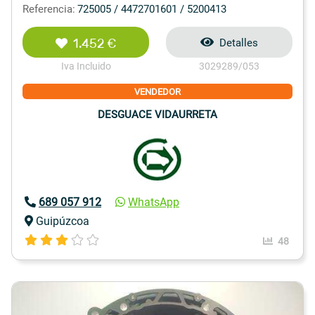
Referencia:
725005 / 4472701601 / 5200413
1.452 €
Detalles
Iva Incluido
3029289/053
VENDEDOR
DESGUACE VIDAURRETA
689 057 912
WhatsApp
Guipúzcoa
48