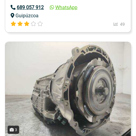
689 057 912
WhatsApp
Guipúzcoa
49
3