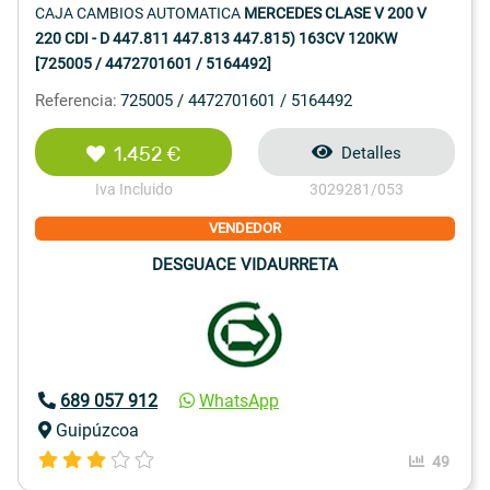
CAJA CAMBIOS AUTOMATICA
MERCEDES CLASE V 200 V
220 CDI - D 447.811 447.813 447.815) 163CV 120KW
[725005 / 4472701601 / 5164492]
Referencia:
725005 / 4472701601 / 5164492
1.452 €
Detalles
Iva Incluido
3029281/053
VENDEDOR
DESGUACE VIDAURRETA
689 057 912
WhatsApp
Guipúzcoa
49