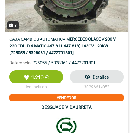
3
CAJA CAMBIOS AUTOMATICA
MERCEDES CLASE V 200 V
220 CDI - D 4-MATIC 447.811 447.813) 163CV 120KW
[725055 / 5328061 / 4472701801]
Referencia:
725055 / 5328061 / 4472701801
1.210 €
Detalles
Iva Incluido
3029661/053
VENDEDOR
DESGUACE VIDAURRETA