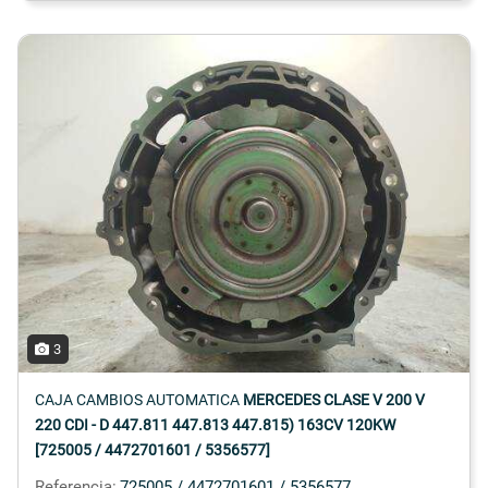
3
CAJA CAMBIOS AUTOMATICA
MERCEDES CLASE V 200 V
220 CDI - D 447.811 447.813 447.815) 163CV 120KW
[725005 / 4472701601 / 5356577]
Referencia:
725005 / 4472701601 / 5356577