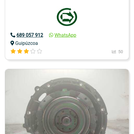
689 057 912
WhatsApp
Guipúzcoa
50