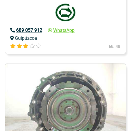
689 057 912
WhatsApp
Guipúzcoa
48