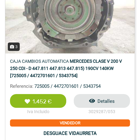
3
CAJA CAMBIOS AUTOMATICA
MERCEDES CLASE V 200 V
250 CDI - D 447.811 447.813 447.815) 190CV 140KW
[725005 / 4472701601 / 5343754]
Referencia:
725005 / 4472701601 / 5343754
1.452 €
Detalles
Iva Incluido
3029287/053
VENDEDOR
DESGUACE VIDAURRETA