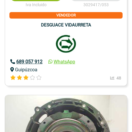
Iva Incluido
3029417/053
VENDEDOR
DESGUACE VIDAURRETA
689 057 912
WhatsApp
Guipúzcoa
48