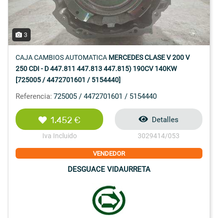
3
CAJA CAMBIOS AUTOMATICA
MERCEDES CLASE V 200 V
250 CDI - D 447.811 447.813 447.815) 190CV 140KW
[725005 / 4472701601 / 5154440]
Referencia:
725005 / 4472701601 / 5154440
1.452 €
Detalles
Iva Incluido
3029414/053
VENDEDOR
DESGUACE VIDAURRETA