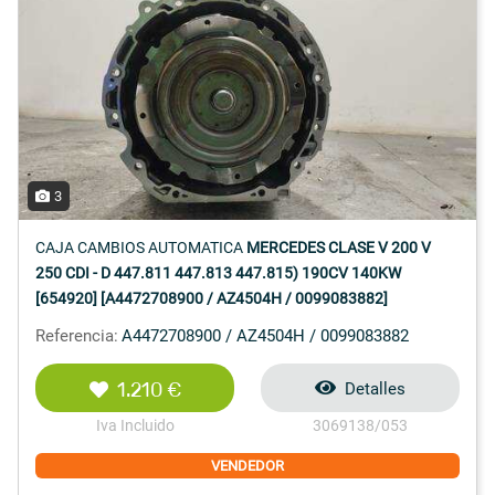
3
CAJA CAMBIOS AUTOMATICA
MERCEDES CLASE V 200 V
250 CDI - D 447.811 447.813 447.815) 190CV 140KW
[654920] [A4472708900 / AZ4504H / 0099083882]
Referencia:
A4472708900 / AZ4504H / 0099083882
1.210 €
Detalles
Iva Incluido
3069138/053
VENDEDOR