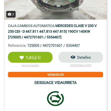
3
CAJA CAMBIOS AUTOMATICA
MERCEDES CLASE V 200 V
250 CDI - D 447.811 447.813 447.815) 190CV 140KW
[725005 / 4472701601 / 5354407]
Referencia:
725005 / 4472701601 / 5354407
1.452 €
Detalles
Iva Incluido
3029286/053
VENDEDOR
DESGUACE VIDAURRETA