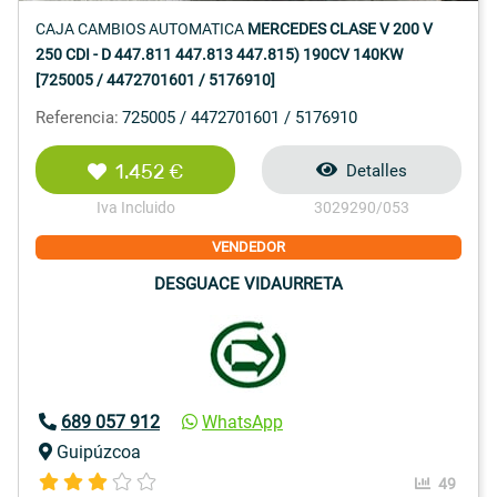
CAJA CAMBIOS AUTOMATICA
MERCEDES CLASE V 200 V
250 CDI - D 447.811 447.813 447.815) 190CV 140KW
[725005 / 4472701601 / 5176910]
Referencia:
725005 / 4472701601 / 5176910
1.452 €
Detalles
Iva Incluido
3029290/053
VENDEDOR
DESGUACE VIDAURRETA
689 057 912
WhatsApp
Guipúzcoa
49