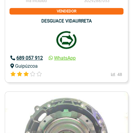
Iva Incluido
3029288/053
VENDEDOR
DESGUACE VIDAURRETA
689 057 912
WhatsApp
Guipúzcoa
48