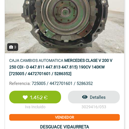
3
CAJA CAMBIOS AUTOMATICA
MERCEDES CLASE V 200 V
250 CDI - D 447.811 447.813 447.815) 190CV 140KW
[725005 / 4472701601 / 5286352]
Referencia:
725005 / 4472701601 / 5286352
1.452 €
Detalles
Iva Incluido
3029416/053
VENDEDOR
DESGUACE VIDAURRETA