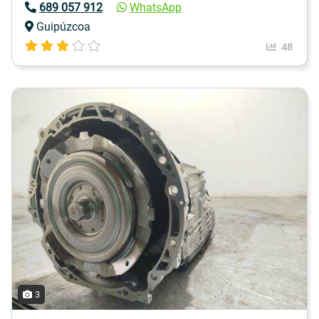
689 057 912
WhatsApp
Guipúzcoa
48
3