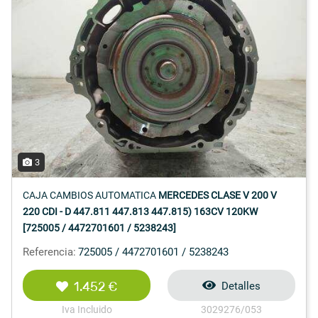
3
CAJA CAMBIOS AUTOMATICA
MERCEDES CLASE V 200 V
220 CDI - D 447.811 447.813 447.815) 163CV 120KW
[725005 / 4472701601 / 5238243]
Referencia:
725005 / 4472701601 / 5238243
1.452 €
Detalles
Iva Incluido
3029276/053