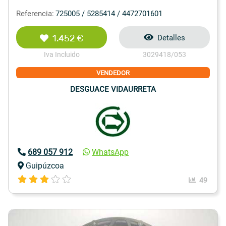
Referencia:
725005 / 5285414 / 4472701601
1.452 €
Detalles
Iva Incluido
3029418/053
VENDEDOR
DESGUACE VIDAURRETA
689 057 912
WhatsApp
Guipúzcoa
49