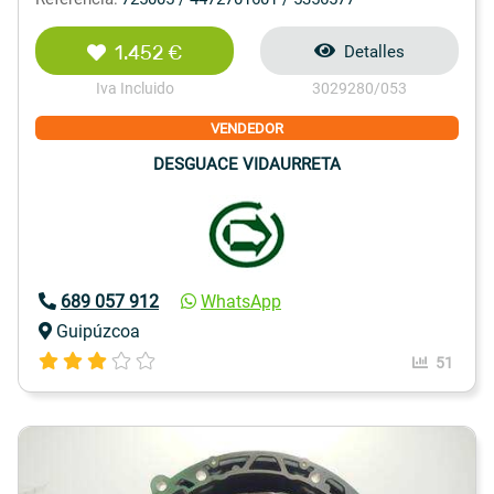
1.452 €
Detalles
Iva Incluido
3029280/053
VENDEDOR
DESGUACE VIDAURRETA
689 057 912
WhatsApp
Guipúzcoa
51