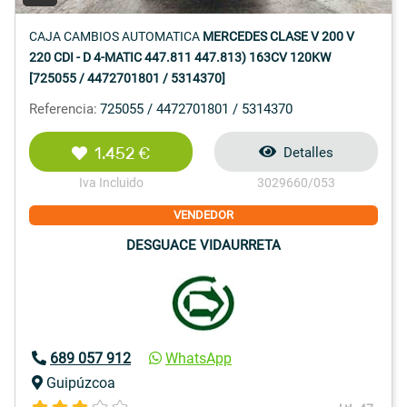
CAJA CAMBIOS AUTOMATICA
MERCEDES CLASE V 200 V
220 CDI - D 4-MATIC 447.811 447.813) 163CV 120KW
[725055 / 4472701801 / 5314370]
Referencia:
725055 / 4472701801 / 5314370
1.452 €
Detalles
Iva Incluido
3029660/053
VENDEDOR
DESGUACE VIDAURRETA
689 057 912
WhatsApp
Guipúzcoa