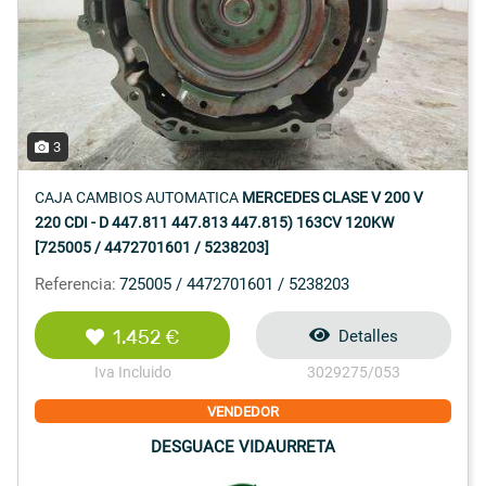
3
CAJA CAMBIOS AUTOMATICA
MERCEDES CLASE V 200 V
220 CDI - D 447.811 447.813 447.815) 163CV 120KW
[725005 / 4472701601 / 5238203]
Referencia:
725005 / 4472701601 / 5238203
1.452 €
Detalles
Iva Incluido
3029275/053
VENDEDOR
DESGUACE VIDAURRETA