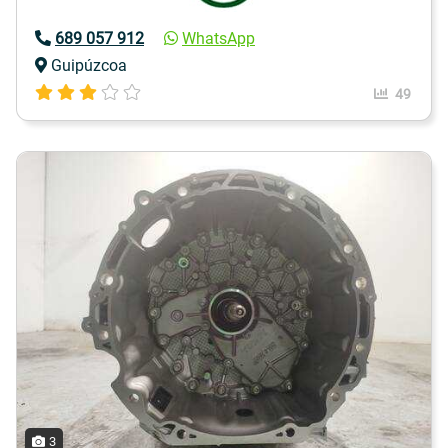
689 057 912
WhatsApp
Guipúzcoa
49
3