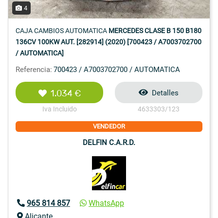
4
CAJA CAMBIOS AUTOMATICA
MERCEDES CLASE B 150 B180
136CV 100KW AUT. [282914] (2020) [700423 / A7003702700
/ AUTOMATICA]
Referencia:
700423 / A7003702700 / AUTOMATICA
1.034 €
Detalles
Iva Incluido
4633303/123
VENDEDOR
DELFIN C.A.R.D.
965 814 857
WhatsApp
Alicante