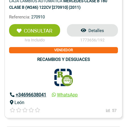
CAJA CAMBIOS AUTOMATICA
MERCEDES CLASE B 180
CLASE B (W246) 122CV [270910] (2011)
Referencia:
270910
CONSULTAR
Detalles
Iva Incluido
1773656/192
VENDEDOR
RECAMBIOS Y DESGUACES
+34696638041
WhatsApp
León
57