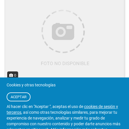
0
Cookies y otras tecnologías
CAJA CAMBIOS AUTOMATICA
MERCEDES CLASE B 170 200
TURBO CLASE B (W245) 193CV [266980] (2011)
ACEPTAR
Referencia:
266980
Al hacer clic en "Aceptar ", aceptas el uso de
cookies de sesión y
terceros
, así como otras tecnologías similares, para mejorar tu
experiencia de navegación, analizar y medir tu grado de
CONSULTAR
Detalles
compromiso con nuestro contenido y poder darte anuncios más
Iva Incluido
1773584/192