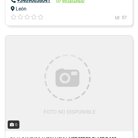
+34696638041
WhatsApp
León
57
0