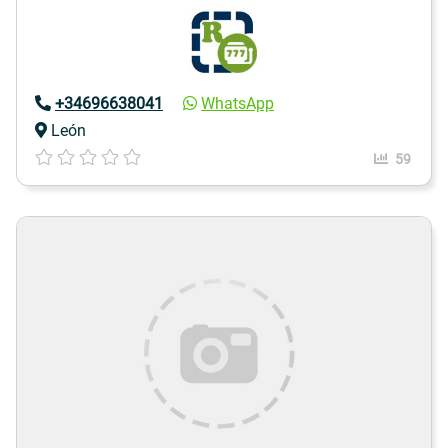
+34696638041
WhatsApp
León
59