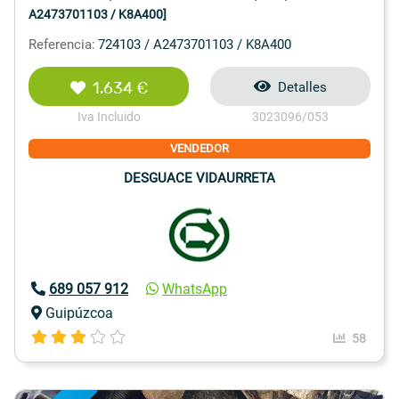
A2473701103 / K8A400]
Referencia:
724103 / A2473701103 / K8A400
1.634 €
Detalles
Iva Incluido
3023096/053
VENDEDOR
DESGUACE VIDAURRETA
689 057 912
WhatsApp
Guipúzcoa
58