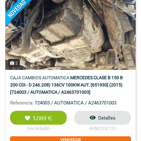
2
CAJA CAMBIOS AUTOMATICA
MERCEDES CLASE B 150 B
200 CDI - D 246.208) 136CV 100KW AUT. [651930] (2015)
[724003 / AUTOMATICA / A2463701003]
Referencia:
724003 / AUTOMATICA / A2463701003
1.089 €
Detalles
Iva Incluido
4958235/123
VENDEDOR