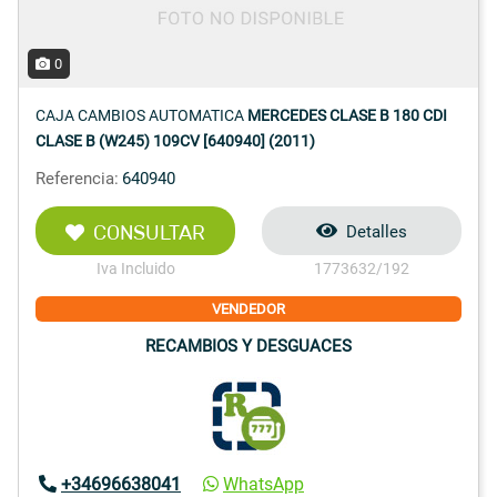
0
CAJA CAMBIOS AUTOMATICA
MERCEDES CLASE B 180 CDI
CLASE B (W245) 109CV [640940] (2011)
Referencia:
640940
CONSULTAR
Detalles
Iva Incluido
1773632/192
VENDEDOR
RECAMBIOS Y DESGUACES
+34696638041
WhatsApp