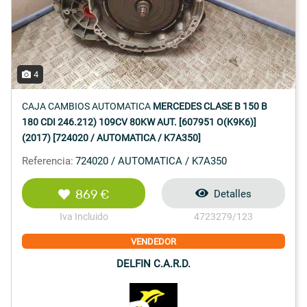
4
CAJA CAMBIOS AUTOMATICA
MERCEDES CLASE B 150 B
180 CDI 246.212) 109CV 80KW AUT. [607951 O(K9K6)]
(2017) [724020 / AUTOMATICA / K7A350]
Referencia:
724020 / AUTOMATICA / K7A350
869 €
Detalles
Iva Incluido
4723279/123
VENDEDOR
DELFIN C.A.R.D.