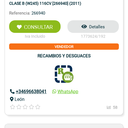
CLASE B (W245) 116CV [266940] (2011)
Referencia:
266940
CONSULTAR
Detalles
Iva Incluido
1773624/192
VENDEDOR
RECAMBIOS Y DESGUACES
+34696638041
WhatsApp
León
58