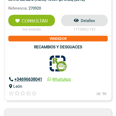
Referencia:
270920
CONSULTAR
Detalles
Iva Incluido
1773592/192
VENDEDOR
RECAMBIOS Y DESGUACES
+34696638041
WhatsApp
León
56