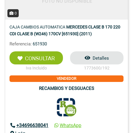
0
CAJA CAMBIOS AUTOMATICA
MERCEDES CLASE B 170 220
CDI CLASE B (W246) 170CV [651930] (2011)
Referencia:
651930
CONSULTAR
Detalles
Iva Incluido
1773600/192
VENDEDOR
RECAMBIOS Y DESGUACES
+34696638041
WhatsApp