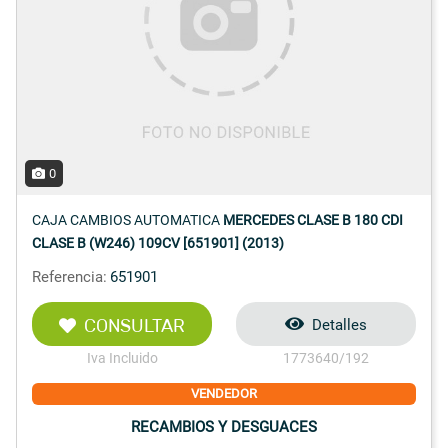
0
CAJA CAMBIOS AUTOMATICA
MERCEDES CLASE B 180 CDI
CLASE B (W246) 109CV [651901] (2013)
Referencia:
651901
CONSULTAR
Detalles
Iva Incluido
1773640/192
VENDEDOR
RECAMBIOS Y DESGUACES