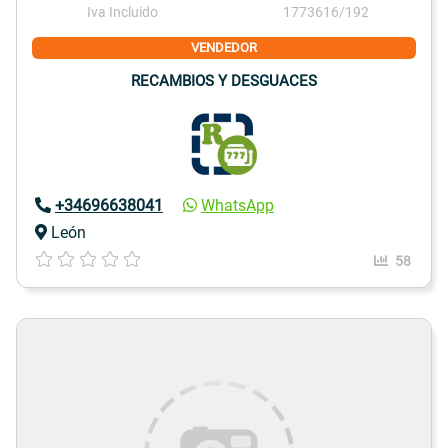
Iva Incluido
1773616/192
VENDEDOR
RECAMBIOS Y DESGUACES
+34696638041
WhatsApp
León
58