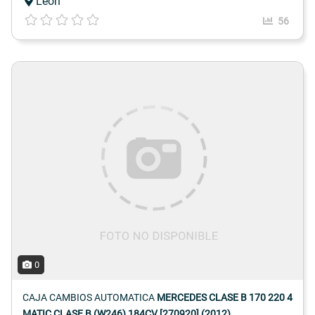
León
56
0
CAJA CAMBIOS AUTOMATICA
MERCEDES CLASE B 170 220 4
MATIC CLASE B (W246) 184CV [270920] (2012)