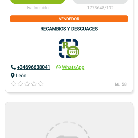
Iva Incluido
1773648/192
VENDEDOR
RECAMBIOS Y DESGUACES
+34696638041
WhatsApp
León
58