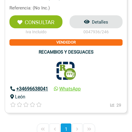
Referencia: (No Inc.)
CONSULTAR
Detalles
Iva Incluido
0047936/246
VENDEDOR
RECAMBIOS Y DESGUACES
+34696638041
WhatsApp
León
29
1