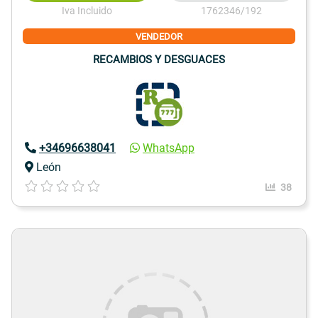
Iva Incluido
1762346/192
VENDEDOR
RECAMBIOS Y DESGUACES
+34696638041
WhatsApp
León
38