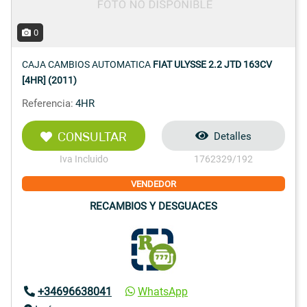
0
CAJA CAMBIOS AUTOMATICA
FIAT ULYSSE 2.2 JTD 163CV
[4HR] (2011)
Referencia:
4HR
CONSULTAR
Detalles
Iva Incluido
1762329/192
VENDEDOR
RECAMBIOS Y DESGUACES
+34696638041
WhatsApp