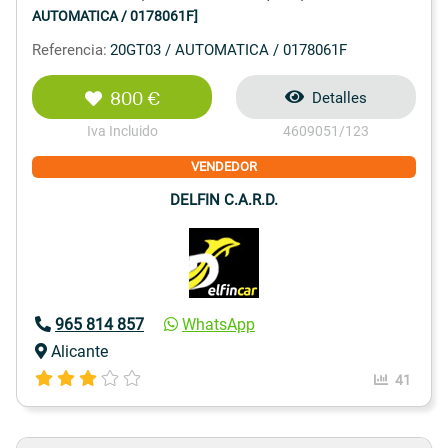
AUTOMATICA / 0178061F]
Referencia:
20GT03 / AUTOMATICA / 0178061F
800 €
Detalles
Iva Incluido
4609051/123
VENDEDOR
DELFIN C.A.R.D.
965 814 857
WhatsApp
Alicante
41