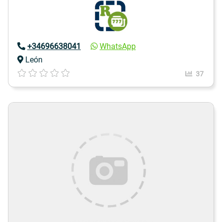
+34696638041
WhatsApp
León
37