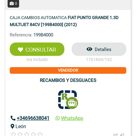
0
CAJA CAMBIOS AUTOMATICA
FIAT PUNTO GRANDE 1.3D
MULTIJET 84CV [199B4000] (2012)
Referencia:
199B4000
CONSULTAR
Detalles
Iva Incluido
1761869/192
VENDEDOR
RECAMBIOS Y DESGUACES
+34696638041
WhatsApp
León
41