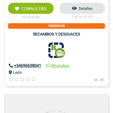
CONSULTAR
Detalles
Iva Incluido
1761813/192
VENDEDOR
RECAMBIOS Y DESGUACES
+34696638041
WhatsApp
León
40