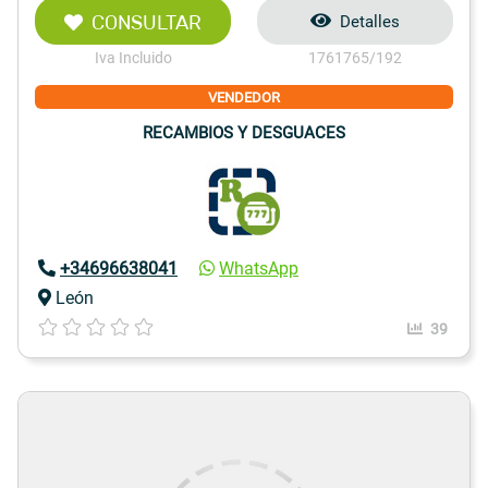
CONSULTAR
Detalles
Iva Incluido
1761765/192
VENDEDOR
RECAMBIOS Y DESGUACES
+34696638041
WhatsApp
León
39