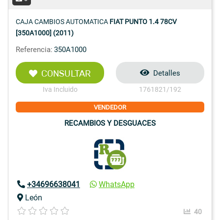
CAJA CAMBIOS AUTOMATICA
FIAT PUNTO 1.4 78CV
[350A1000] (2011)
Referencia:
350A1000
CONSULTAR
Detalles
Iva Incluido
1761821/192
VENDEDOR
RECAMBIOS Y DESGUACES
+34696638041
WhatsApp
León
40