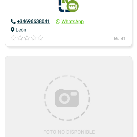
+34696638041
WhatsApp
León
41