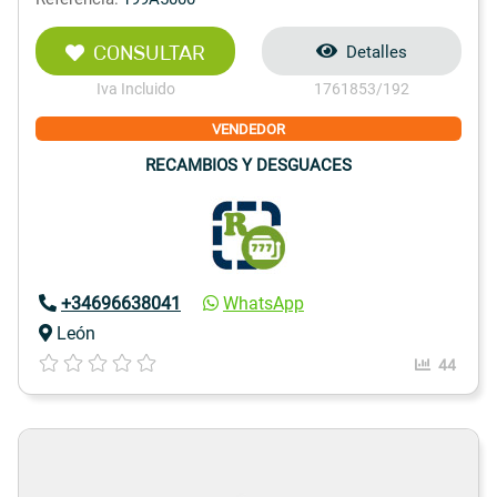
CONSULTAR
Detalles
Iva Incluido
1761853/192
VENDEDOR
RECAMBIOS Y DESGUACES
+34696638041
WhatsApp
León
44