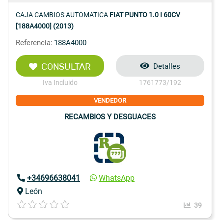
CAJA CAMBIOS AUTOMATICA
FIAT PUNTO 1.0 I 60CV
[188A4000] (2013)
Referencia:
188A4000
CONSULTAR
Detalles
Iva Incluido
1761773/192
VENDEDOR
RECAMBIOS Y DESGUACES
+34696638041
WhatsApp
León
39