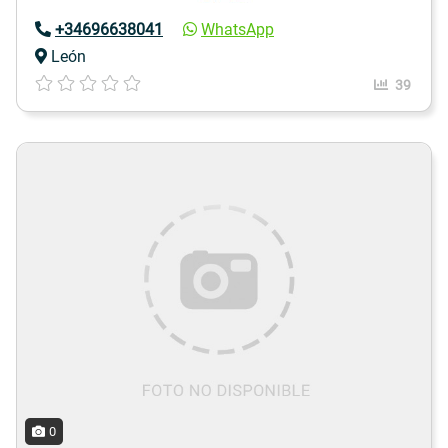
+34696638041
WhatsApp
León
39
0