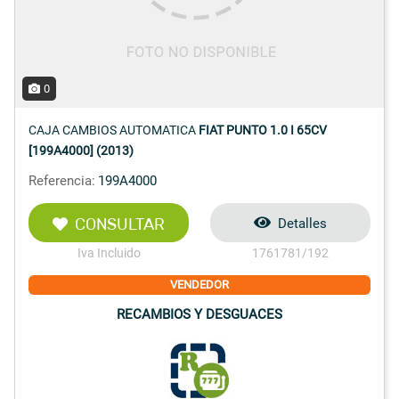
0
CAJA CAMBIOS AUTOMATICA
FIAT PUNTO 1.0 I 65CV
[199A4000] (2013)
Referencia:
199A4000
CONSULTAR
Detalles
Iva Incluido
1761781/192
VENDEDOR
RECAMBIOS Y DESGUACES