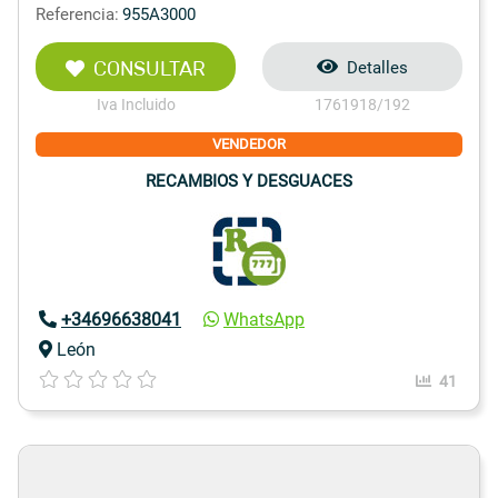
Referencia:
955A3000
CONSULTAR
Detalles
Iva Incluido
1761918/192
VENDEDOR
RECAMBIOS Y DESGUACES
+34696638041
WhatsApp
León
41