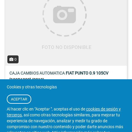
0
CAJA CAMBIOS AUTOMATICA
FIAT PUNTO 0.9 105CV
[199B6000] (2013)
Cookies y otras tecnologías
Referencia:
199B6000
ACEPTAR
CONSULTAR
Detalles
Al hacer clic en "Aceptar ", aceptas el uso de
cookies de sesión y
Iva Incluido
1761757/192
terceros
, así como otras tecnologías similares, para mejorar tu
experiencia de navegación, analizar y medir tu grado de
VENDEDOR
compromiso con nuestro contenido y poder darte anuncios más