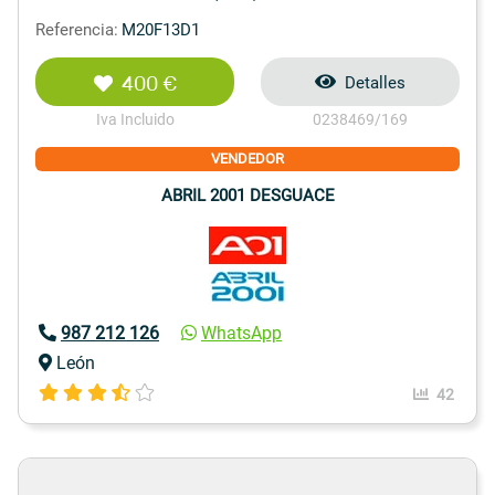
Referencia:
M20F13D1
400 €
Detalles
Iva Incluido
0238469/169
VENDEDOR
ABRIL 2001 DESGUACE
987 212 126
WhatsApp
León
42