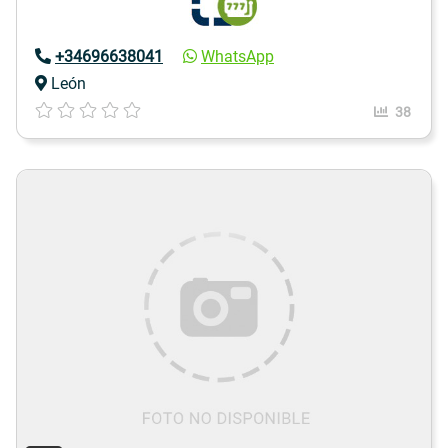
+34696638041
WhatsApp
León
38