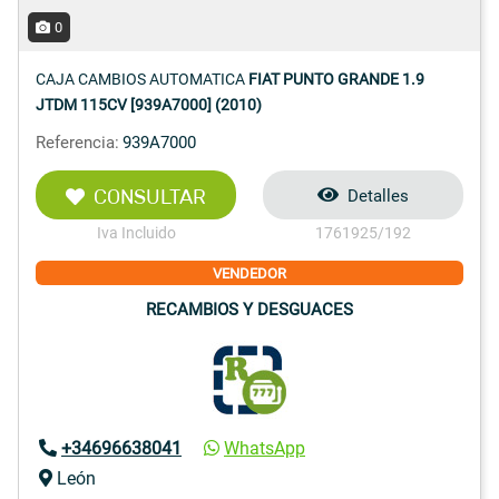
0
CAJA CAMBIOS AUTOMATICA
FIAT PUNTO GRANDE 1.9
JTDM 115CV [939A7000] (2010)
Referencia:
939A7000
CONSULTAR
Detalles
Iva Incluido
1761925/192
VENDEDOR
RECAMBIOS Y DESGUACES
+34696638041
WhatsApp
León