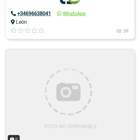
+34696638041
WhatsApp
León
39
0