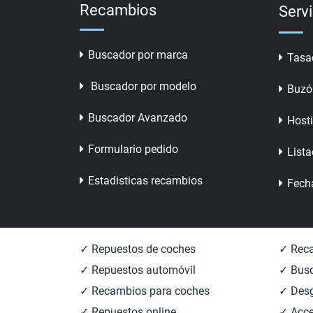
Recambios
Serv
Buscador por marca
Tasa
Buscador por modelo
Buzó
Buscador Avanzado
Host
Formulario pedido
Lista
Estadisticas recambios
Fech
✓ Repuestos de coches
✓ Reca
✓ Repuestos automóvil
✓ Busc
✓ Recambios para coches
✓ Des
✓ Repuestos online
✓ Acce