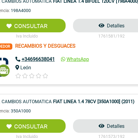
 CAMBIOS AUTOMATICA
FIAT LINEA 1.4 BIFUEL 120CV [198A4000]
encia:
198A4000
CONSULTAR
Detalles
Iva Incluido
1761581/192
RECAMBIOS Y DESGUACES
DEDOR
+34696638041
WhatsApp
León
 CAMBIOS AUTOMATICA
FIAT LINEA 1.4 78CV [350A1000] (2011)
encia:
350A1000
CONSULTAR
Detalles
Iva Incluido
1761573/192