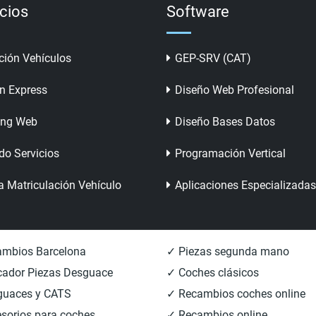
icios
Software
ción Vehículos
GEP-SRV (CAT)
n Express
Diseño Web Profesional
ing Web
Diseño Bases Datos
do Servicios
Programación Vertical
a Matriculación Vehículo
Aplicaciones Especializadas
mbios Barcelona
✓ Piezas segunda mano
ador Piezas Desguace
✓ Coches clásicos
guaces y CATS
✓ Recambios coches online
sorios para coches
✓ Recambios online