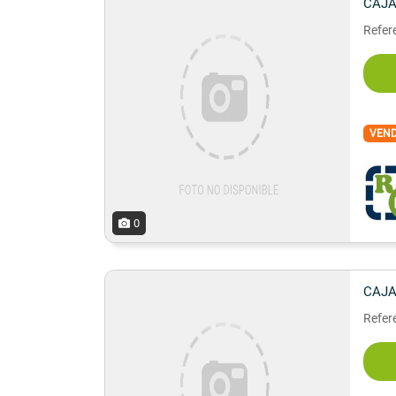
CAJA
Refer
VEN
0
CAJA
Refer